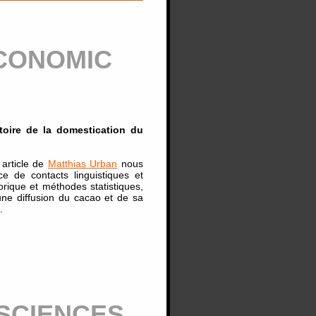
ECONOMIC
toire de la domestication du
 article de
Matthias Urban
nous
 de contacts linguistiques et
torique et méthodes statistiques,
ne diffusion du cacao et de sa
.
 SCIENCES