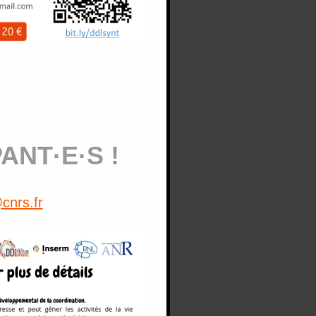
ANT·E·S !
cnrs.fr