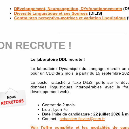
DEveloppement, Neurocognition, DYsfonctionnements
(D
Diversité Linguistique et ses Sources
(DILIS)
Contraintes perceptivo-motrices et variation linguistique
(
ON RECRUTE !
Le laboratoire DDL recrute !
Le laboratoire Dynamique du Langage recrute un·e 
pour un CDD de 2 mois, à partir du 15 septembre 202
Le poste, rattaché à l'axe DiLiS, porte sur le dév
données linguistiques interopérables avec le 
développement web).
Contrat de 2 mois
Lieu : Lyon 7e
Date limite de candidature :
22 juillet 2026 à m
Contact :
sebastien.flavier@cnrs.fr
Voir l'offre complète et les modalités de can