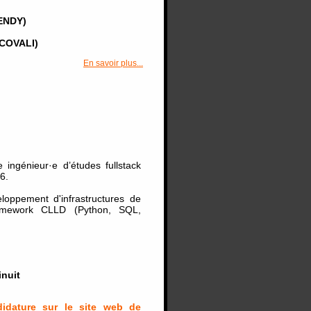
ENDY)
COVALI)
En savoir plus...
ingénieur·e d’études fullstack
6.
eloppement d'infrastructures de
framework CLLD (Python, SQL,
inuit
didature sur le site web de