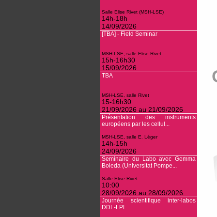
Salle Elise Rivet (MSH-LSE)
14h-18h
14/09/2026
[TBA] - Field Seminar
MSH-LSE, salle Elise Rivet
15h-16h30
15/09/2026
TBA
MSH-LSE, salle Rivet
15-16h30
21/09/2026 au 21/09/2026
Présentation des instruments
européens par les cellul...
MSH-LSE, salle E. Léger
14h-15h
24/09/2026
Seminaire du Labo avec Gemma
Boleda (Universitat Pompe...
Salle Elise Rivet
10:00
28/09/2026 au 28/09/2026
Journée scientifique inter-labos
DDL-LPL