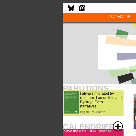
LABORATOIRE
PARUTIONS
I always migrated by
reindeer: Lamunkhin and
Bystraja Even
narratives...
Brigitte Pakendorf
CALENDRIER
Save the date: HDR Defense