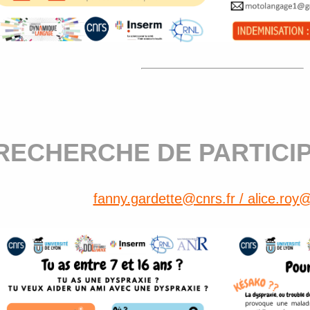
RECHERCHE DE PARTICIP
fanny.gardette@cnrs.fr / alice.roy@