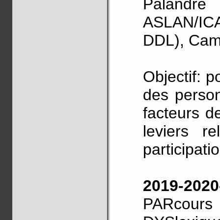
Palandre
ASLAN/ICA
DDL), Cami
Objectif: p
des perso
facteurs de
leviers r
participati
2019-20
PARcour