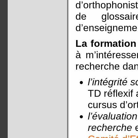
d’orthophonis
de glossai
d’enseignemen
La formation
à m’intéresse
recherche dan
l’intégrité s
TD réflexif
cursus d’o
l’évaluatio
recherche
e