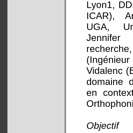
Lyon1, DD
ICAR), A
UGA, Uni
Jennifer
recherch
(Ingénieur
Vidalenc (
domaine d
en context
Orthophoni
Objectif 