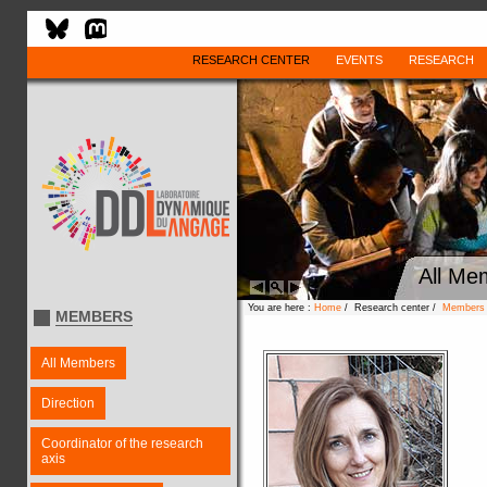
RESEARCH CENTER
EVENTS
RESEARCH
All Me
You are here :
Home
/ Research center /
Members
MEMBERS
All Members
Direction
Coordinator of the research
axis