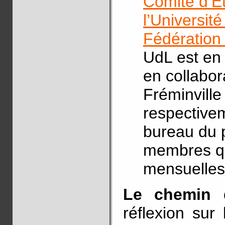
Comité d’E
l’Universit
Fédération
UdL est en 
en collabo
Fréminville
respectivem
bureau du 
membres qu
mensuelles
Le chemin 
réflexion sur