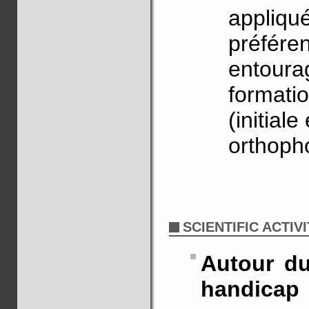
appliqué
préféren
entourag
formati
(initial
orthoph
SCIENTIFIC ACTIVI
Autour du
handicap