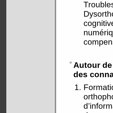
Trouble
Dysortho
cognitiv
numériq
compensa
Autour de 
des conna
Formatio
orthoph
d’infor