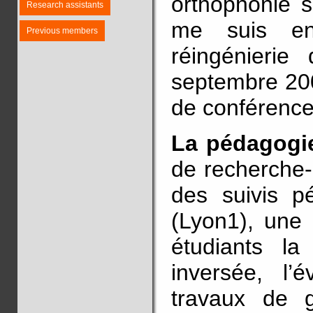
orthophonie 
Research assistants
me suis en
Previous members
réingénierie
septembre 200
de conférence
La pédagogie
de recherche-a
des suivis p
(Lyon1), une 
étudiants la
inversée, l’
travaux de g