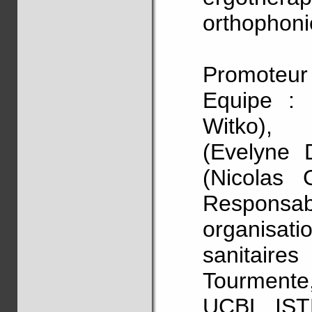
orthophonie
Promoteur 
Equipe : I
Witko), M
(Evelyne D
(Nicolas 
Responsa
organisati
sanitair
Tourmente
UCBL, ISTR