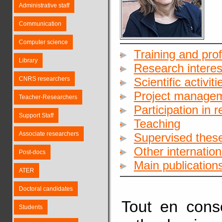
Administrative staff
Communication
Computer science
Training and pro
Library
Research interes
CNRS researchers
Scientific activiti
Project manage
Teacher-Researchers
Participation in 
Support Staff
Teaching
Associate researchers
Supervised these
Other internationa
Post-docs
Main publication
ATER
Doctoral candidates
Tout en conse
Students