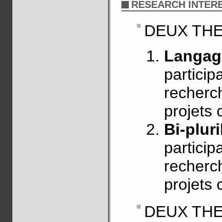
RESEARCH INTER
DEUX TH
Langage
particip
recherch
projets 
Bi-plur
particip
recherch
projets 
DEUX TH