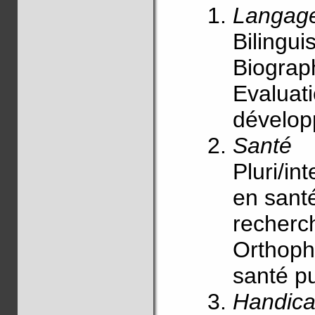
Langag
Bilingui
Biograph
Evaluat
dévelop
Santé
Pluri/in
en santé
recherch
Orthoph
santé pu
Handic