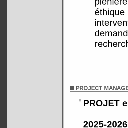
plénièr
éthique 
interve
demande
recherc
PROJECT MANAG
PROJET 
2025-202