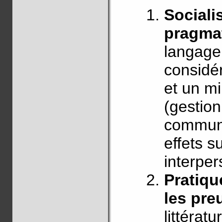
Sociali
pragma
langage 
considé
et un m
(gestion
communi
effets s
interper
Pratiqu
les pre
littérat