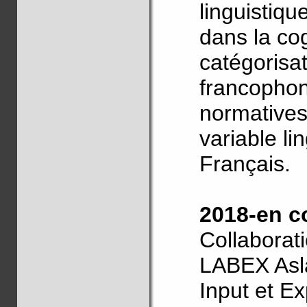
linguistiq
dans la cog
catégorisa
francophon
normatives
variable lin
Français.
2018-en c
Collaborat
LABEX Asl
Input et E