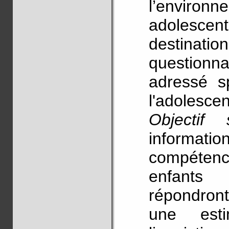
l’environ
adolescent
destinatio
questionna
adressé s
l'adolescen
Objectif 
informatio
compétence
enfants
répondron
une est