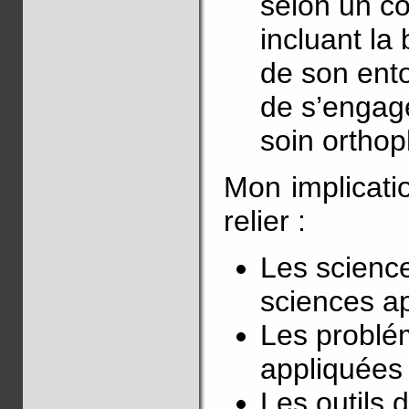
selon un con
incluant la
de son ento
de s’engag
soin ortho
Mon implicati
relier :
Les scienc
sciences a
Les problé
appliquées 
Les outils 