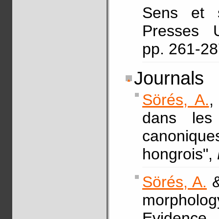
Sens et s
Presses U
pp. 261-2
Journals
Sörés, A.
,
dans les 
canoniques
hongrois",
Sörés, A.
&
morpholo
Evidence