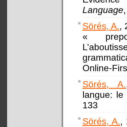
Language
Sörés, A.
,
« prepo
L’abouti
grammatica
Online-Fir
Sörés, A.
langue: le
133
Sörés, A.
,