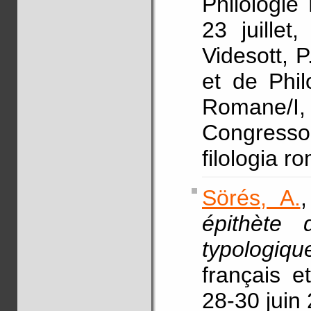
Philologie
23 juillet
Videsott, P
et de Phil
Romane/I,
Congresso 
filologia r
Sörés, A.
épithète 
typologiqu
français e
28-30 juin 