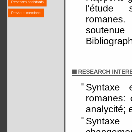
Research assistants
l'étude 
Previous members
romanes. 
soutenue
Bibliograph
RESEARCH INTER
Syntaxe 
romanes: o
analycité;
Syntaxe 