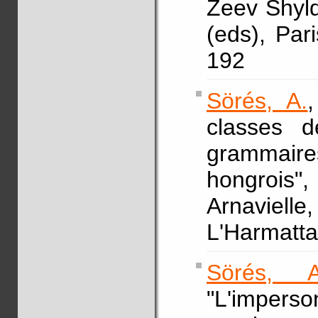
Zeev Shyldk
(eds), Par
192
Sörés, A.
classes 
grammair
hongrois
Arnaviell
L'Harmatta
Sörés, A
"L'impers