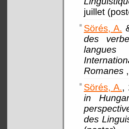
Linguist
juillet (pos
Sörés, A.
&
des verb
langues
Internation
Romanes
Sörés, A.
,
in Hungar
perspectiv
des Lingui