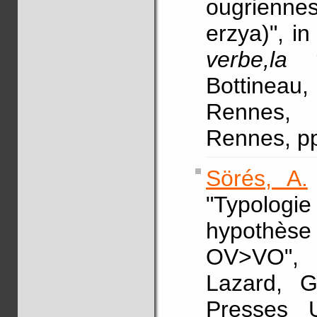
ougrienne
erzya)", i
verbe,la 
Bottineau, 
Rennes, 
Rennes, pp
Sörés, A.
"Typologi
hypothèse
OV>VO",
Lazard, G
Presses U