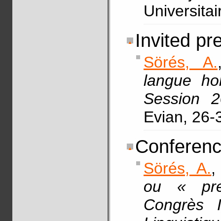
Universita
Invited pr
Sörés, A.
langue ho
Session 2
Evian, 26-
Conferenc
Sörés, A.
,
ou « prep
Congrès I