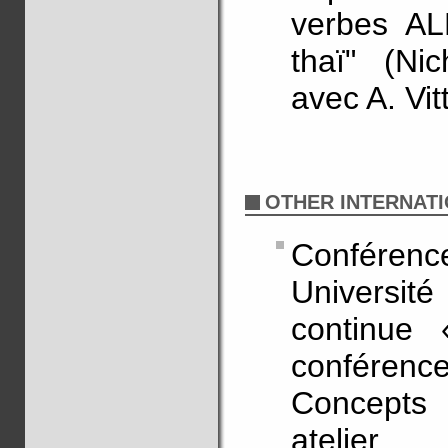
verbes AL
thaï" (Ni
avec A. Vit
OTHER INTERNATI
Conférenc
Universi
continue 
conférenc
Concepts 
atelier.