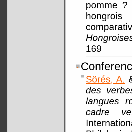
pomme ? L
hongrois
compara
Hongroises
169
Conferenc
Sörés, A.
des verbe
langues ro
cadre v
Internati