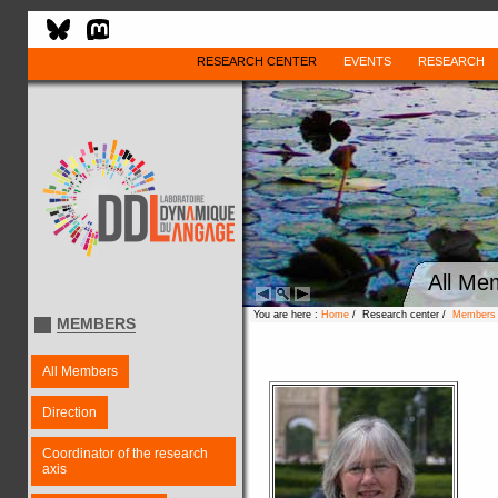
RESEARCH CENTER
EVENTS
RESEARCH
All Me
You are here :
Home
/ Research center /
Members
MEMBERS
All Members
Direction
Coordinator of the research
axis