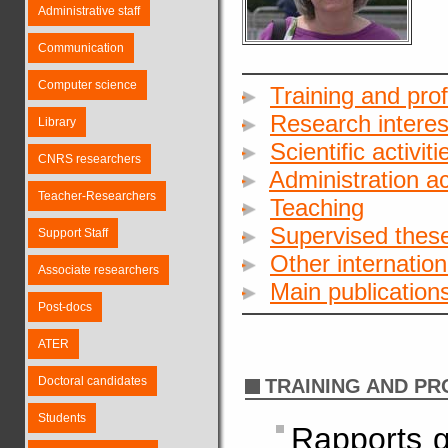
Administrative staff
Communication
Computer science
Training and pro
Research interes
Library
Scientific activiti
CNRS researchers
Administration act
Teacher-Researchers
Teaching
Supervised these
Support Staff
Other internationa
Associate researchers
Main publication
Post-docs
ATER
Doctoral candidates
TRAINING AND P
Students
Rapports g