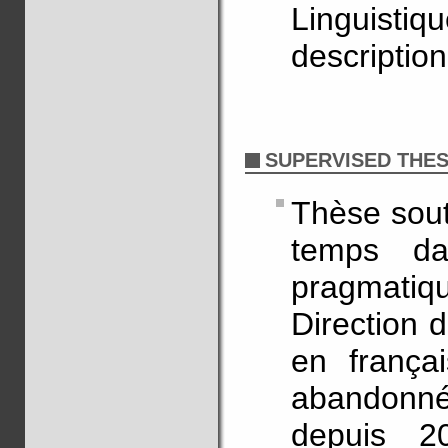
Linguisti
descriptio
SUPERVISED THES
Thèse sout
temps dan
pragmatiq
Direction 
en françai
abandonnée
depuis 20