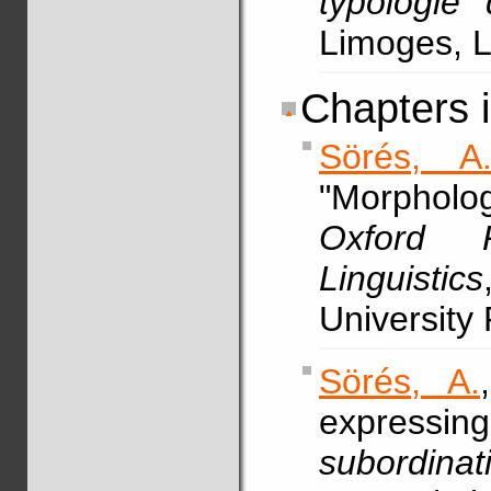
typologie
Limoges, L
Chapters 
Sörés, A
"Morpholo
Oxford 
Linguistics
University
Sörés, A.
expressin
subordinat