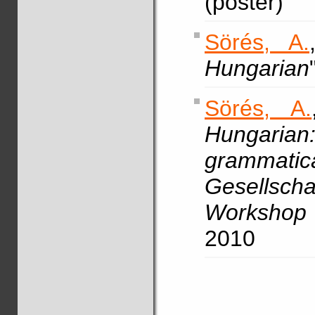
(poster)
Sörés, A.
Hungarian
Sörés, A.
Hunga
grammatica
Gesellsch
Workshop
2010