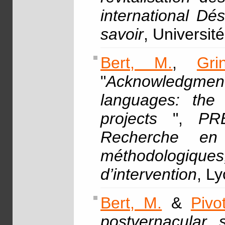
international Dés
savoir
, Université
Bert, M.
,
Gri
"
Acknowledgmen
languages: the 
projects
",
PRE
Recherche en 
méthodologiques
d’intervention
, L
Bert, M.
&
Pivo
postvernacular s