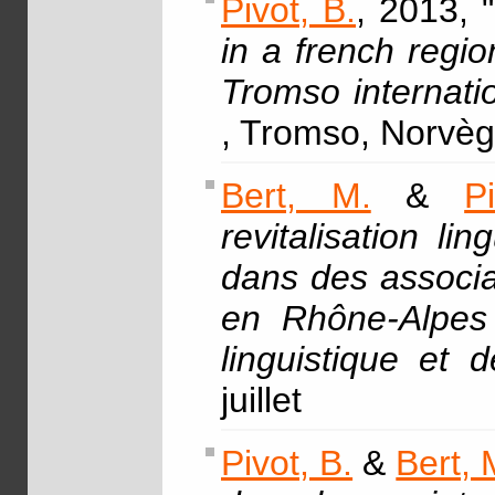
Pivot, B.
, 2013, "
in a french regi
Tromso internati
, Tromso, Norvèg
Bert, M.
&
P
revitalisation li
dans des associa
en Rhône-Alpe
linguistique et
juillet
Pivot, B.
&
Bert, 