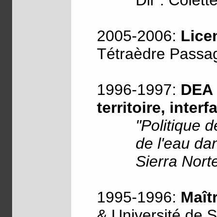
Dir : Colett
2005-2006:
Lice
Tétraèdre Passag
1996-1997:
DEA 
territoire, inter
"Politique 
de l'eau da
Sierra Norte
1995-1996:
Maît
& Université de Sé