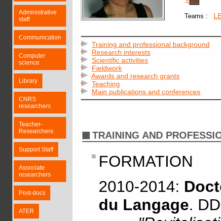
Administrative
:
L
Teams
staff
Communication
Training and professional background
Research interests
Computer
Scientific activities
science
Fieldwork
Awards and research grants
Library
Teaching
Main publications and conferences
CNRS
researchers
Teacher-
Researchers
TRAINING AND PROFESS
Support Staff
FORMATION
Associate
researchers
2010-2014:
Doct
Post-docs
du Langage
. DD
ATER