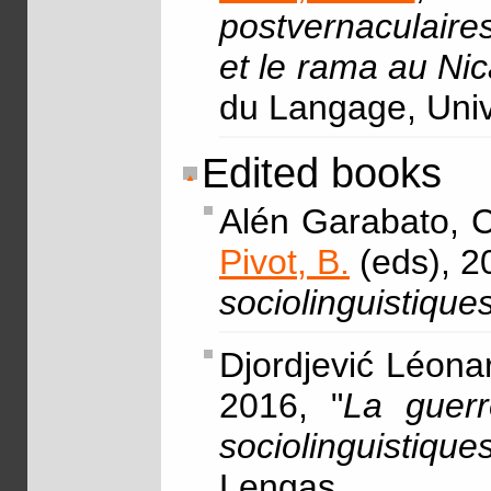
postvernaculaire
et le rama au Ni
du Langage, Univ
Edited books
Alén Garabato, C
Pivot, B.
(eds), 2
sociolinguistique
Djordjević Léona
2016, "
La guerr
sociolinguistiqu
Lengas