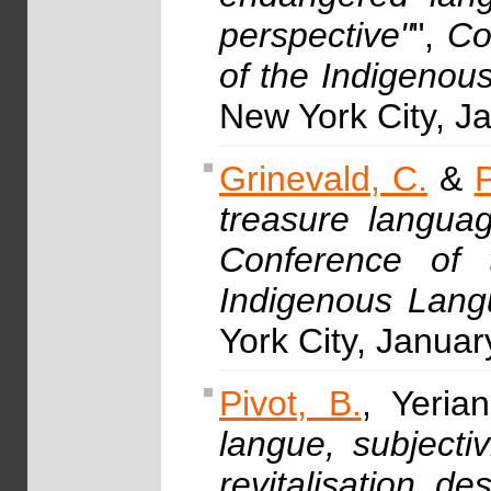
perspective"
",
Co
of the Indigenou
New York City, J
Grinevald, C.
&
P
treasure langua
Conference of 
Indigenous Lang
York City, Janua
Pivot, B.
, Yeria
langue, subjecti
revitalisation d