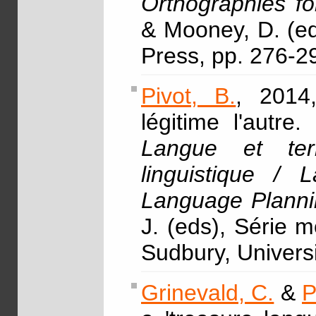
Orthographies f
& Mooney, D. (ed
Press, pp. 276-2
Pivot, B.
, 2014,
légitime l'autr
Langue et ter
linguistique / 
Language Planni
J. (eds), Série 
Sudbury, Univers
Grinevald, C.
&
P