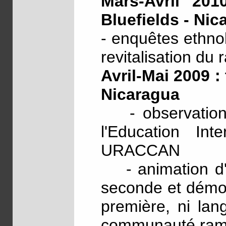
Mars-Avril 201
Bluefields - Nic
- enquêtes ethno
revitalisation du
Avril-Mai 2009 :
Nicaragua
- observation a
l'Education Inte
URACCAN
- animation d'u
seconde et démon
première, ni lan
communauté rama,