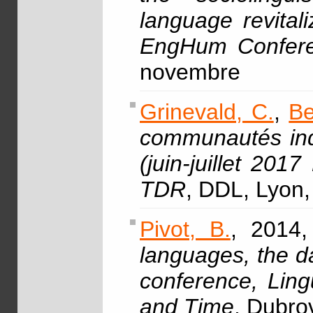
language revita
EngHum Confer
novembre
Grinevald, C.
,
Be
communautés indi
(juin-juillet 2
TDR
, DDL, Lyon,
Pivot, B.
, 2014,
languages, the da
conference, Ling
and Time
, Dubrov