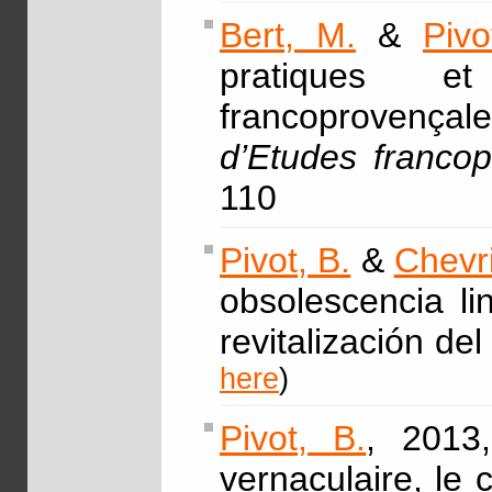
Bert, M.
&
Pivo
pratiques e
francoprovençal
d’Etudes franco
110
Pivot, B.
&
Chevri
obsolescencia li
revitalización de
here
)
Pivot, B.
, 2013,
vernaculaire, le