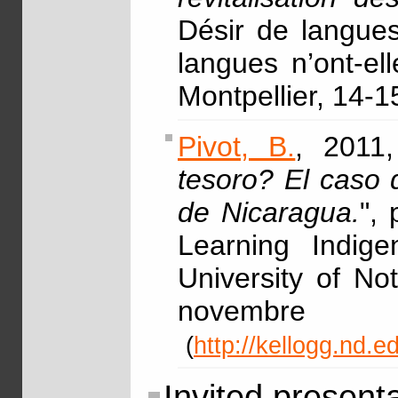
Désir de langues,
langues n’ont-el
Montpellier, 14-
Pivot, B.
, 2011,
tesoro? El caso 
de Nicaragua.
",
Learning Indig
University of N
nove
(
http://kellogg.nd.
Invited present