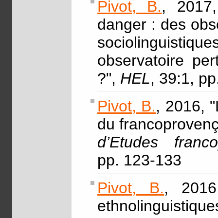
Pivot, B.
, 2017,
danger : des obse
sociolinguistiqu
observatoire per
?",
HEL
, 39:1, p
Pivot, B.
, 2016, "
du francoproven
d’Etudes franc
pp. 123-133
Pivot, B.
, 2016
ethnolinguistique