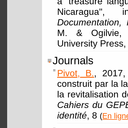
a 'treasure lang
Nicaragua",
Documentation, 
M. & Ogilvie,
University Press,
Journals
Pivot, B.
, 2017,
construit par la
la revitalisation
Cahiers du GEPE 
identité
, 8
(
En lign