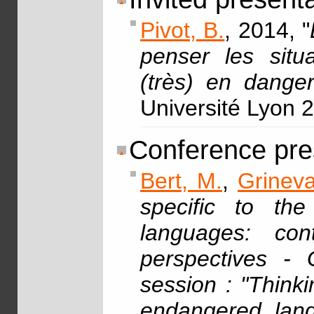
Pivot, B.
, 2014, "
penser les situa
(très) en dange
Université Lyon 2
Conference pre
Bert, M.
,
Grineva
specific to the
languages: con
perspectives - 
session : "Think
endangered lang