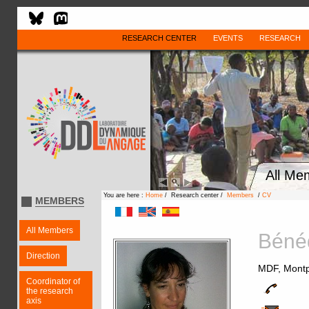
RESEARCH CENTER
EVENTS
RESEARCH
All Me
You are here :
Home
/ Research center /
Members
/
CV
MEMBERS
All Members
Béné
Direction
MDF, Montpe
Coordinator of
the research
axis