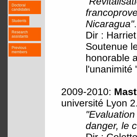
"Revitalisa
Doctoral
francoprove
candidates
Nicaragua"
.
Students
Dir : Harrie
Research
assistants
Soutenue le
Previous
members
honorable av
l'unanimité 
2009-2010:
Mast
université Lyon 2
"Evaluation
danger, le 