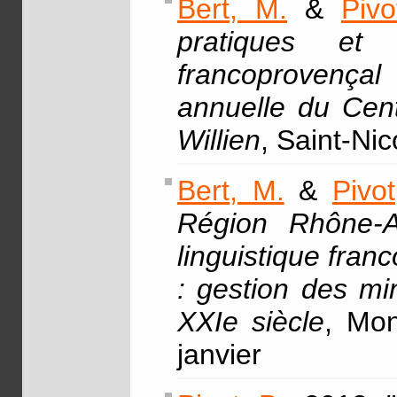
Bert, M.
&
Pivo
pratiques et
francoprovenç
annuelle du Cen
Willien
, Saint-Ni
Bert, M.
&
Pivot
Région Rhône-A
linguistique fran
: gestion des mi
XXIe siècle
, Mon
janvier