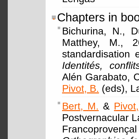
Chapters in bo
Bichurina, N., 
Matthey, M., 2
standardisation 
Identités, confli
Alén Garabato, C
Pivot, B.
(eds), L
Bert, M.
&
Pivot
Postvernacular 
Francoprovenç