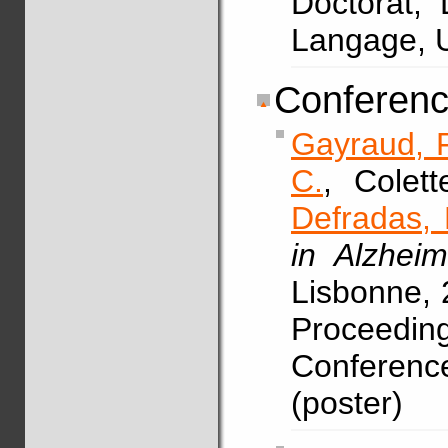
Doctorat,
Langage, U
Conferenc
Gayraud, F
C.
, Colet
Defradas,
in Alzheim
Lisbonne, 
Proceedi
Conference
(poster)