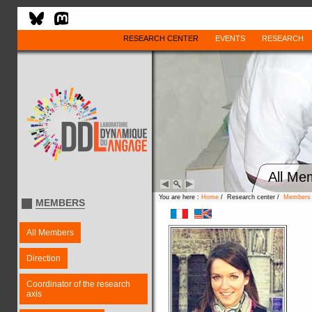
RESEARCH CENTER
EVENTS
RESEARCH
All Me
You are here :
Home
/ Research center /
Members
MEMBERS
All Members
Direction
Coordinator of the research
axis