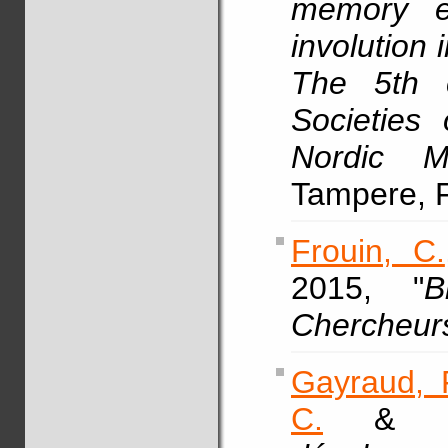
memory ev
involution 
The 5th 
Societies
Nordic M
Tampere, F
Frouin, C.
2015, "
B
Chercheur
Gayraud, 
C.
& Lef