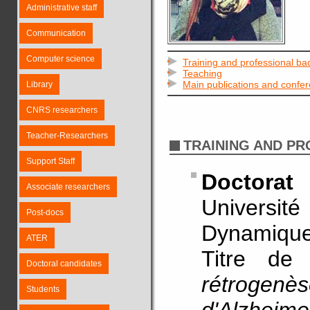
Administrative staff
Communication
Computer science
Training and professional b
Teaching
Main publications and confe
Library
CNRS researchers
Teacher-Researchers
TRAINING AND P
Support Staff
Doctorat
Associate researchers
Universit
Post-docs
Dynamique
ATER
Titre d
Doctoral candidates
rétrogenè
Students