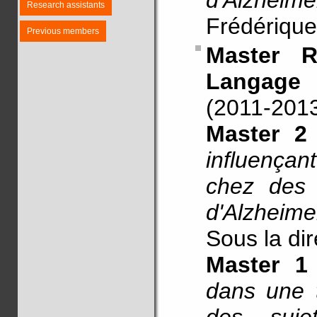
d'Alzhei
Research assistants
Frédériqu
Previous members
Master 
Langag
(2011-201
Master 2
influença
chez des 
d'Alzheim
Sous la di
Master 
dans une 