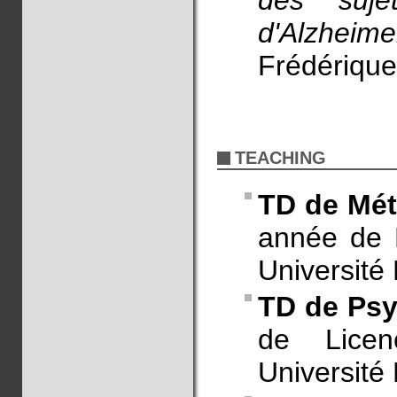
des suje
d'Alzhei
Frédériqu
TEACHING
TD de Mét
année de 
Université
TD de Psy
de Lice
Université