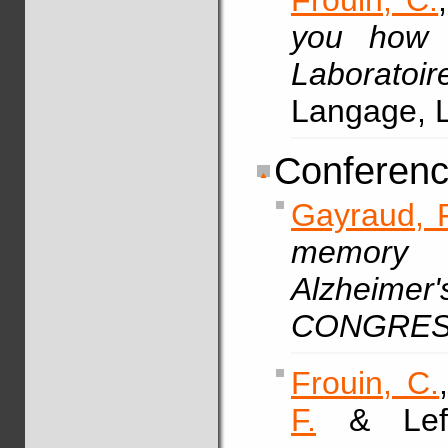
Frouin, C.
you how 
Laboratoir
Langage, L
Conferenc
Gayraud, F
memory a
Alzheimer'
CONGRE
Frouin, C.
F.
& Lefe