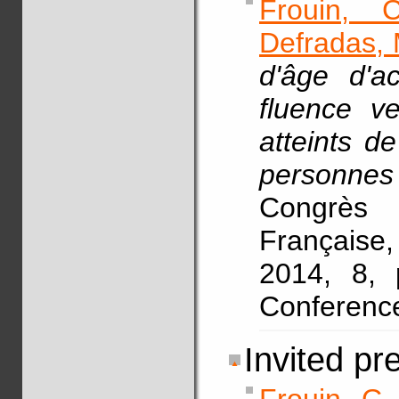
Frouin, C
Defradas, 
d'âge d'a
fluence v
atteints d
personnes
Congrès
Française, 
2014, 8,
Conferenc
Invited pr