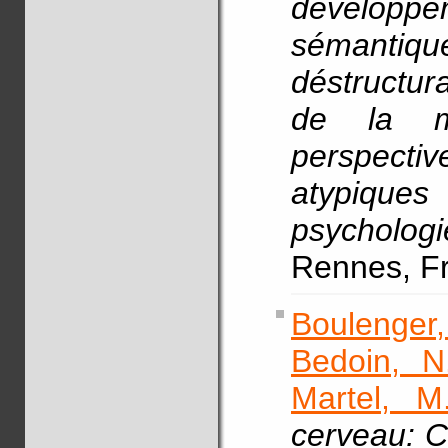
développ
sémanti
déstructur
de la m
perspectiv
atypique
psychol
Rennes, Fr
Boulenger,
Bedoin, N
Martel, M
cerveau: 