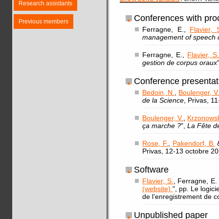
Research assistants
Conferences with pro
Previous members
Ferragne, E.,
Flavier, 
management of speech 
Ferragne, E.,
Flavier, S
gestion de corpus oraux
Conference presentat
Bedoin, N.
,
Boulenger, V
de la Science
, Privas, 1
Boulenger, V.
,
Krzonowsk
ça marche ?
",
La Fête d
Rose, F.
,
Pakendorf, B.
Privas, 12-13 octobre 20
Software
Flavier, S.
, Ferragne, E
(website)
", pp. Le logi
de l’enregistrement de c
Unpublished paper