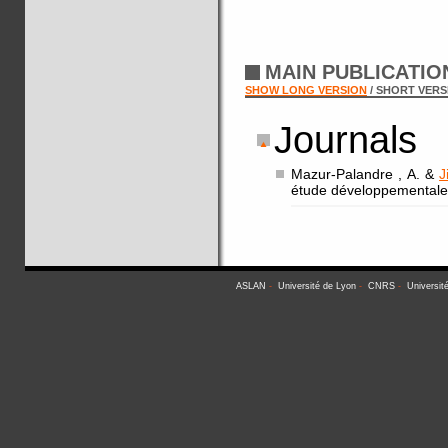
MAIN PUBLICATI
SHOW LONG VERSION
/ SHORT VERS
Journals
Mazur-Palandre , A. &
J
étude développementale
ASLAN
-
Université de Lyon
-
CNRS
-
Universit