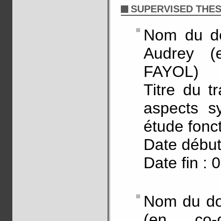
SUPERVISED THES
Nom du d
Audrey (e
FAYOL)
Titre du tr
aspects sy
étude fonc
Date début
Date fin : 
Nom du do
(en co-d