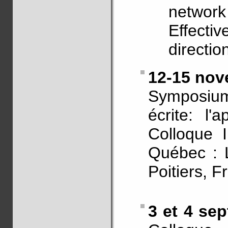
network
Effectiv
directi
12-15 nov
Symposium
écrite: l
Colloque I
Québec : L
Poitiers, F
3 et 4 se