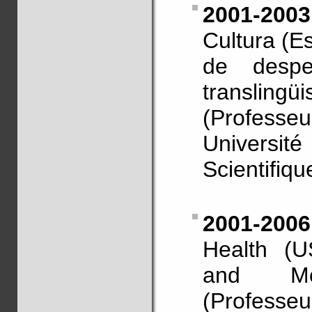
2001-2003
Cultura (E
de desper
translingü
(Profess
Universit
Scientifiqu
2001-200
Health (U
and Mor
(Professe