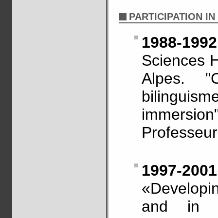
PARTICIPATION I
1988-1992
Sciences 
Alpes. "C
bilinguism
immersi
Professeu
1997-2001
«Developin
and in di