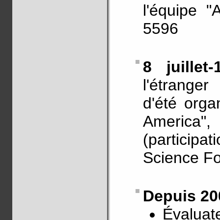
l'équipe "
5596
8 juille
l'étranger
d'été orga
America",
(particip
Science Fo
Depuis 20
Évaluate