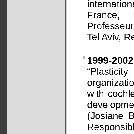
internati
France, 
Professeu
Tel Aviv, 
1999-2002
“Plastici
organizati
with cochl
developme
(Josiane B
Responsibl