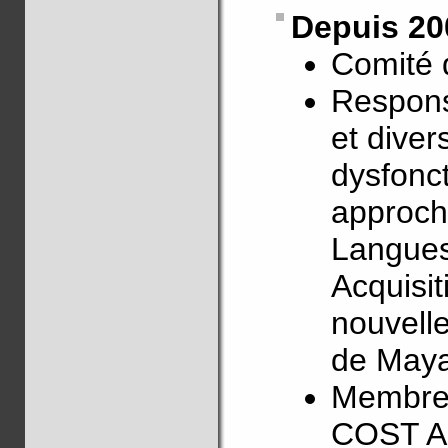
Depuis 20
Comité 
Respons
et diver
dysfonc
approch
Langues,
Acquisi
nouvelle
de May
Membre
COST Ac