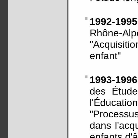
1992-1995
Rhône-Alp
"Acquisit
enfant"
1993-199
des Étude
l'Éducatio
"Processus
dans l'acq
enfants d'â