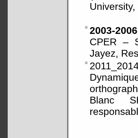
University
2003-20
CPER – S
Jayez, Res
2011_201
Dynami
orthogra
Blanc S
responsabl