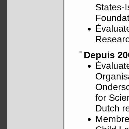
States-I
Foundat
Évaluate
Researc
Depuis 20
Évaluat
Organis
Onderso
for Sci
Dutch r
Membre d