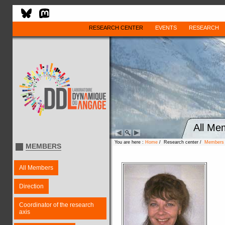
RESEARCH CENTER
EVENTS
RESEARCH
All Me
You are here :
Home
/ Research center /
Members
MEMBERS
All Members
Direction
Coordinator of the research
axis