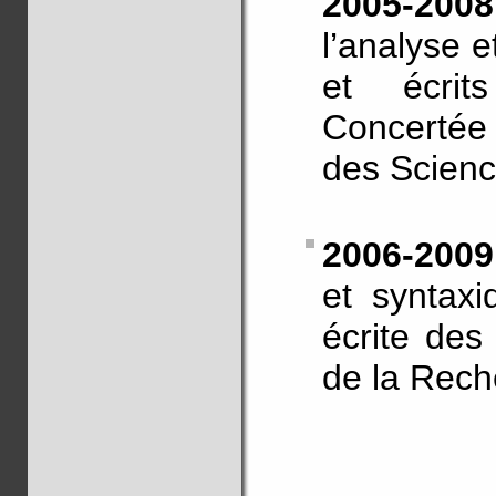
2005-20
l’analyse e
et écrit
Concertée I
des Scienc
2006-200
et syntaxi
écrite des
de la Rec