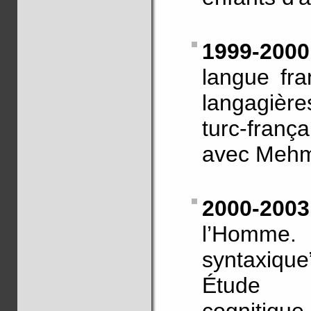
1999-20
langue fra
langagièr
turc-franç
avec Mehme
2000-20
l’Homme. 
syntaxique
Étude li