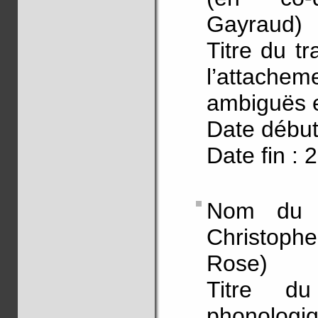
Gayraud)
Titre du tr
l’attachem
ambiguës e
Date début
Date fin : 
Nom du 
Christoph
Rose)
Titre du
phonolo