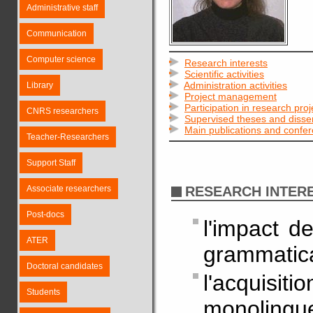
Administrative staff
Communication
Computer science
Research interests
Scientific activities
Administration activities
Library
Project management
Participation in research proj
CNRS researchers
Supervised theses and disser
Main publications and confe
Teacher-Researchers
Support Staff
Associate researchers
RESEARCH INTER
Post-docs
l'impact d
ATER
grammatic
Doctoral candidates
l'acquisit
Students
monolingue