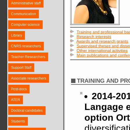
Administrative staff
Communication
Computer science
Training and professional b
Library
Research interests
Awards and research grants
Supervised theses and disser
CNRS researchers
Other international activities
Main publications and confe
Teacher-Researchers
Support Staff
Associate researchers
TRAINING AND P
Post-docs
2014-201
ATER
Langage e
Doctoral candidates
option Or
Students
diversifica