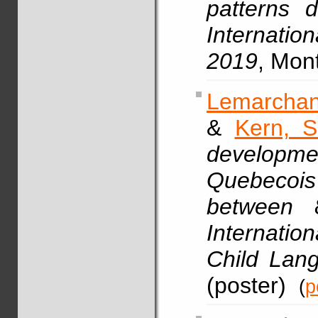
patterns 
Internatio
2019
, Mont
Lemarchan
&
Kern, S
developme
Quebecoi
between
Internatio
Child Lan
(poster)
(
p