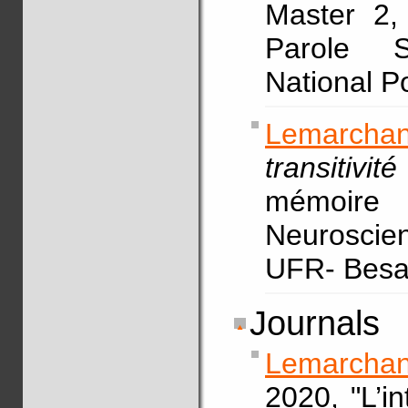
Master 2,
Parole Si
National P
Lemarchan
transitiv
mémoire 
Neuroscien
UFR- Bes
Journals
Lemarchan
2020, "L’i