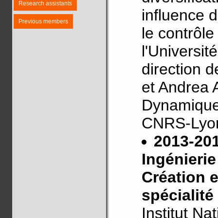
Research assistants
influence d
Previous members
le contrôl
l'Universi
direction 
et Andrea 
Dynamique
CNRS-Lyo
2013-20
Ingénierie
Création 
spécialité
Institut N