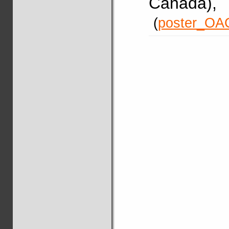
Canada),
(
poster_OA