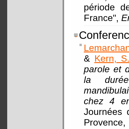
période de
France",
E
Conferenc
Lemarchan
&
Kern, S
parole et 
la durée
mandibulai
chez 4 en
Journées d
Provence,