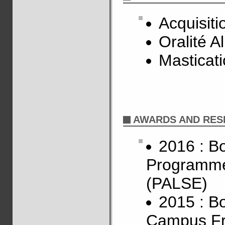
Acquisit
Oralité A
Masticat
AWARDS AND RES
2016 : Bo
Programme 
(PALSE)
2015 : Bo
Campus F