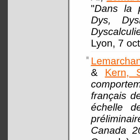
"
Dans la 
Dys, Dysl
Dyscalculi
Lyon, 7 oc
Lemarchan
&
Kern, 
comportem
français d
échelle d
préliminair
Canada 2