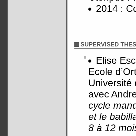
2014 : C
SUPERVISED THES
Elise Esc
Ecole d’Or
Université
avec Andr
cycle mand
et le babi
8 à 12 moi