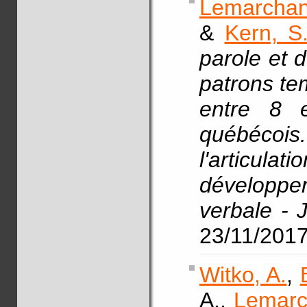
Lemarchan
&
Kern, S
parole et d
patrons te
entre 8 
québécois.
l'articulat
développe
verbale - 
23/11/201
Witko, A.
,
A.,
Lemarc