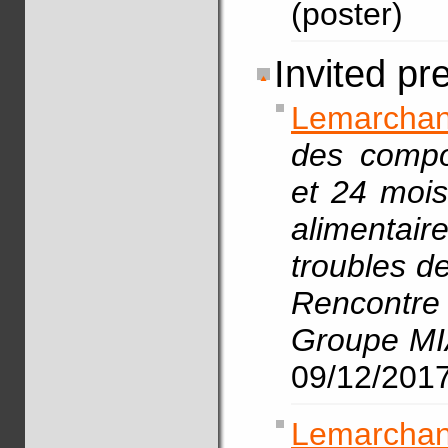
(poster)
Invited pr
Lemarchan
des compo
et 24 mois
alimenta
troubles de
Rencontre
Groupe M
09/12/201
Lemarchan