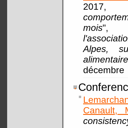
2017,
comporteme
mois
",
l'associa
Alpes, su
alimentair
décembre
Conferenc
Lemarchan
Canault, 
consisten