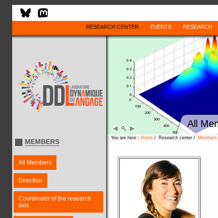
RESEARCH CENTER
EVENTS
RESEARCH
All Me
You are here :
Home
/ Research center /
Members
MEMBERS
All Members
Direction
Coordinator of the research
axis