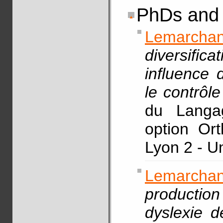
PhDs and 
Lemarcha
diversific
influence 
le contrôl
du Langag
option Ort
Lyon 2 - U
Lemarchan
productio
dyslexie 