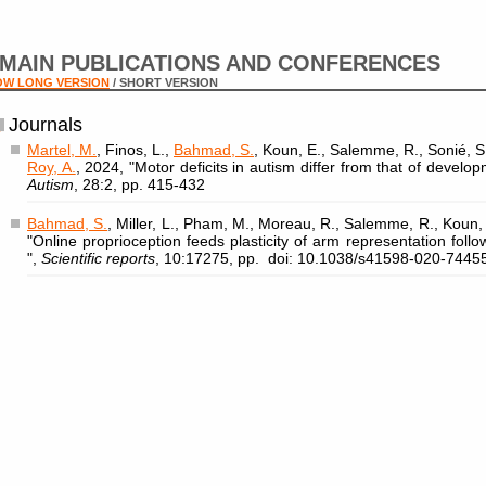
MAIN PUBLICATIONS AND CONFERENCES
OW LONG VERSION
/ SHORT VERSION
Journals
Martel, M.
, Finos, L.,
Bahmad, S.
, Koun, E., Salemme, R., Sonié, S.
Roy, A.
, 2024, "Motor deficits in autism differ from that of develop
Autism
, 28:2, pp. 415-432
Bahmad, S.
, Miller, L., Pham, M., Moreau, R., Salemme, R., Koun,
"Online proprioception feeds plasticity of arm representation follo
",
Scientific reports
, 10:17275, pp. doi: 10.1038/s41598-020-7445