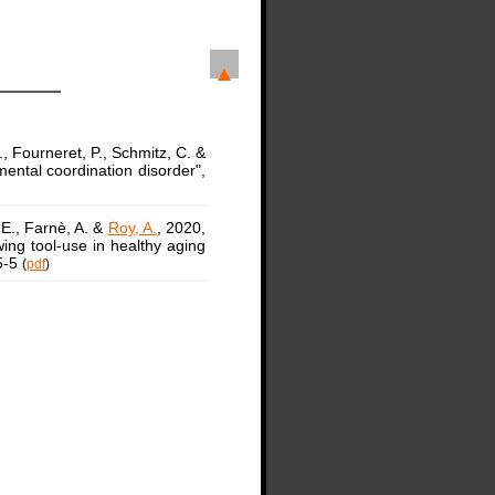
, Fourneret, P., Schmitz, C. &
mental coordination disorder",
 E., Farnè, A. &
Roy, A.
, 2020,
wing tool-use in healthy aging
5-5
(
pdf
)