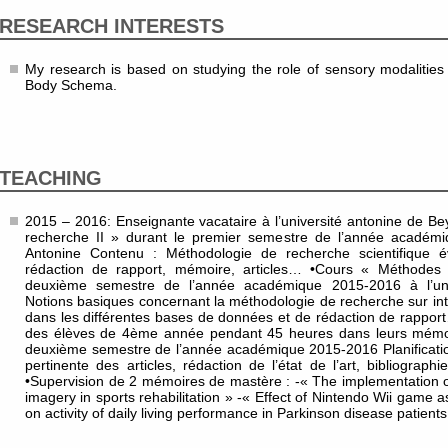
RESEARCH INTERESTS
My research is based on studying the role of sensory modalities a
Body Schema.
TEACHING
2015 – 2016: Enseignante vacataire à l’université antonine de B
recherche II » durant le premier semestre de l’année académiq
Antonine Contenu : Méthodologie de recherche scientifique é
rédaction de rapport, mémoire, articles… •Cours « Méthodes 
deuxième semestre de l’année académique 2015-2016 à l’uni
Notions basiques concernant la méthodologie de recherche sur inte
dans les différentes bases de données et de rédaction de rappo
des élèves de 4ème année pendant 45 heures dans leurs mémoir
deuxième semestre de l’année académique 2015-2016 Planificatio
pertinente des articles, rédaction de l’état de l’art, bibliograp
•Supervision de 2 mémoires de mastère : -« The implementation o
imagery in sports rehabilitation » -« Effect of Nintendo Wii game a
on activity of daily living performance in Parkinson disease patients