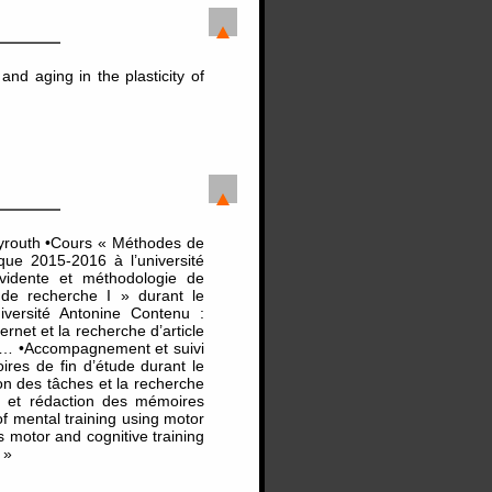
nd aging in the plasticity of
eyrouth •Cours « Méthodes de
ue 2015-2016 à l’université
vidente et méthodologie de
de recherche I » durant le
versité Antonine Contenu :
rnet et la recherche d’article
rt… •Accompagnement et suivi
es de fin d’étude durant le
n des tâches et la recherche
hie et rédaction des mémoires
f mental training using motor
s motor and cognitive training
 »