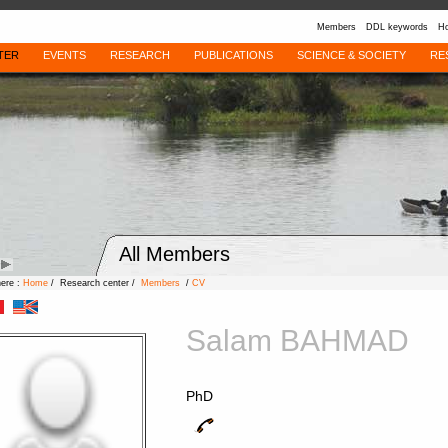
Members
DDL keywords
Ho
TER
EVENTS
RESEARCH
PUBLICATIONS
SCIENCE & SOCIETY
RE
All Members
here :
Home
/ Research center /
Members
/
CV
Salam BAHMAD
PhD