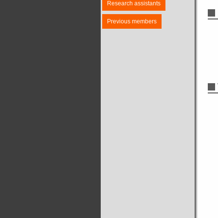
Research assistants
Previous members