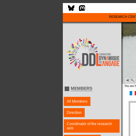
RESEARCH CEN
You are 
MEMBERS
All Members
Direction
Coordinator of the research
axis