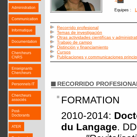
Administration
:
Equipes
Communication
Recorrido profesional
Informatique
Temas de investigación
Otras actividades cientifícas y administra
Documentation
Trabajo de campo
Distinción y financiamiento
Cursos
Chercheurs
Publicaciones y communicaciones princip
CNRS
Enseignants
Chercheurs
RECORRIDO PROFESIONA
Personnels IT
Chercheurs
FORMATION
associés
Post-
2010-2014:
Doct
Doctorants
du Langage
. DD
ATER