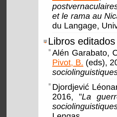
postvernaculaire
et le rama au Ni
du Langage, Univ
Libros editados
Alén Garabato, C
Pivot, B.
(eds), 2
sociolinguistique
Djordjević Léona
2016, "
La guerr
sociolinguistiqu
Lengas