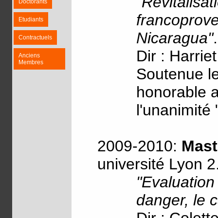
"Revitalisa
Doctorants
francoprove
Etudiants
Nicaragua"
.
Contractuels
Dir : Harrie
Anciens
Membres
Soutenue le
honorable av
l'unanimité 
2009-2010:
Mast
université Lyon 2
"Evaluation
danger, le 