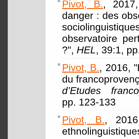
Pivot, B.
, 2017,
danger : des obse
sociolinguistiqu
observatoire per
?",
HEL
, 39:1, p
Pivot, B.
, 2016, "
du francoproven
d’Etudes franc
pp. 123-133
Pivot, B.
, 2016
ethnolinguistique