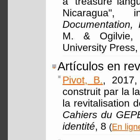
a 'treasure lang
Nicaragua",
Documentation, 
M. & Ogilvie,
University Press,
Artículos en rev
Pivot, B.
, 2017,
construit par la
la revitalisation
Cahiers du GEPE 
identité
, 8
(
En lign