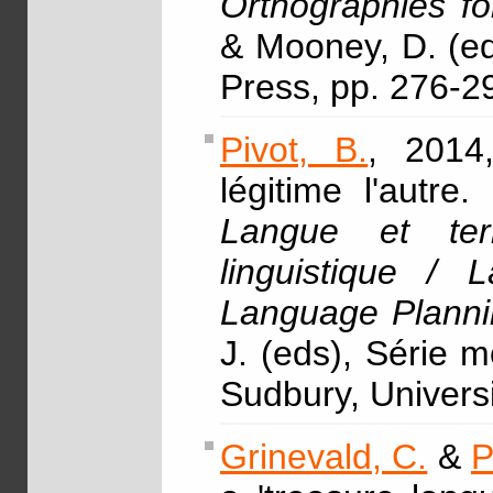
Orthographies f
& Mooney, D. (ed
Press, pp. 276-2
Pivot, B.
, 2014,
légitime l'autr
Langue et ter
linguistique / 
Language Planni
J. (eds), Série 
Sudbury, Univers
Grinevald, C.
&
P