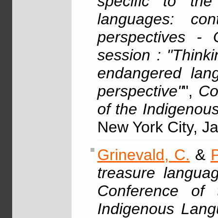
specific to the
languages: con
perspectives - 
session : "Think
endangered lang
perspective"
",
Co
of the Indigenou
New York City, J
Grinevald, C.
&
P
treasure langua
Conference of 
Indigenous Lang