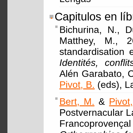
Capitulos en lí
Bichurina, N., 
Matthey, M., 2
standardisation 
Identités, confli
Alén Garabato, C
Pivot, B.
(eds), L
Bert, M.
&
Pivot
Postvernacular 
Francoprovenç