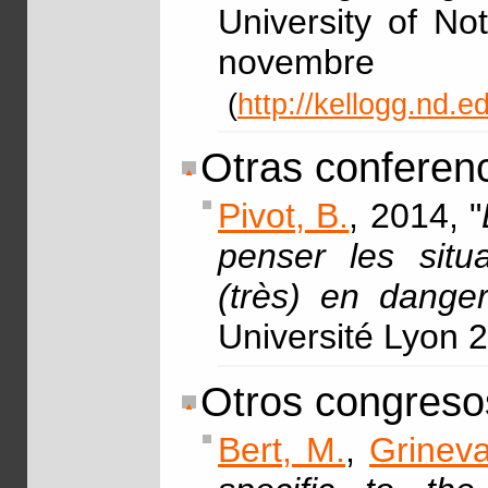
University of N
nove
(
http://kellogg.nd.
Otras conferenc
Pivot, B.
, 2014, "
penser les situa
(très) en dange
Université Lyon 2
Otros congreso
Bert, M.
,
Grineva