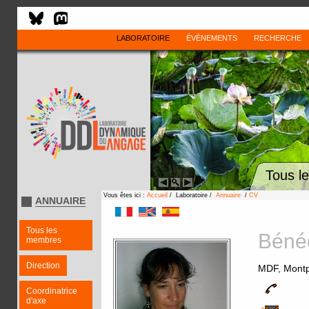
LABORATOIRE
ÉVÈNEMENTS
RECHERCHE
Tous l
Vous êtes ici :
Accueil
/ Laboratoire /
Annuaire
/
CV
ANNUAIRE
Tous les
Béné
membres
Direction
MDF, Montpe
Coordinatrice
d'axe