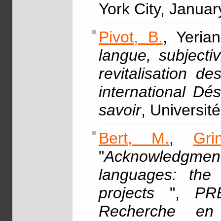
York City, Janua
Pivot, B.
, Yeria
langue, subjecti
revitalisation d
international Dés
savoir
, Université
Bert, M.
,
Gri
"
Acknowledgmen
languages: the 
projects
",
PRE
Recherche en 