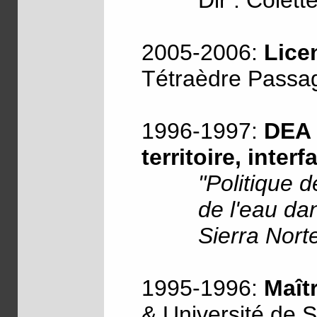
Dir : Colett
2005-2006:
Lice
Tétraèdre Passag
1996-1997:
DEA 
territoire, inter
"Politique 
de l'eau da
Sierra Norte
1995-1996:
Maît
& Université de Sé