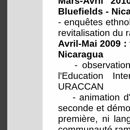
Mars-Avril 201
Bluefields - Nic
- enquêtes ethno
revitalisation du
Avril-Mai 2009 :
Nicaragua
- observation a
l'Education Inte
URACCAN
- animation d'u
seconde et démon
première, ni lan
communauté rama,