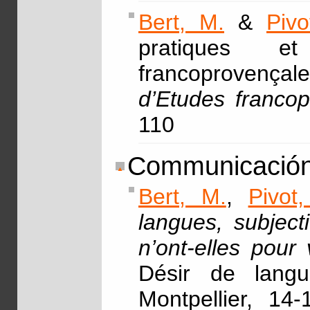
Bert, M.
&
Pivo
pratiques e
francoprovençal
d’Etudes franco
110
Communicación
Bert, M.
,
Pivot,
langues, subject
n’ont-elles pour 
Désir de langue
Montpellier, 14