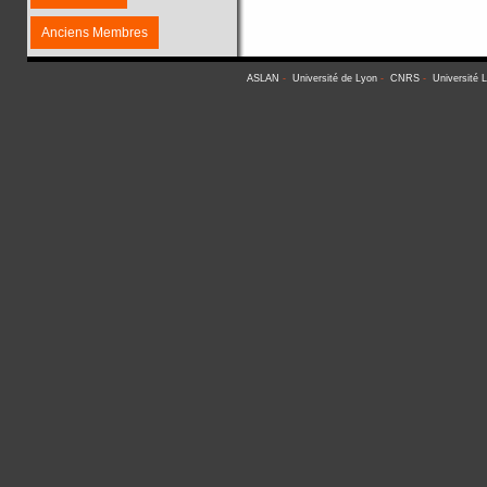
Anciens Membres
ASLAN
-
Université de Lyon
-
CNRS
-
Université 