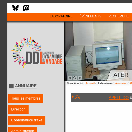
LABORATOIRE
ÉVÈNEMENTS
RECHERCHE
ATER
Vous êtes ici :
Accueil
/ Laboratoire /
Annuaire
/
A
ANNUAIRE
APELLIDO
Tous les membres
Direction
Coordinatrice d'axe
Administration