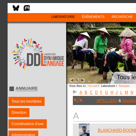
LABORATOIRE
ÉVÈNEMENTS
RECHERCHE
Tous l
Vous êtes ici :
Accueil
/ Laboratoire /
Annuaire
ANNUAIRE
A
B
C
D
F
G
H
J
L
M
N
APELLIDO
&
Nombr
Tous les membres
Direction
A
Coordinatrice d'axe
BLANCHARD-ROONEY
Administration