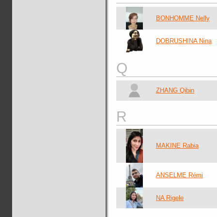
BONHOMME Nelly
DOBRUSHINA Nina
Q
ZHANG Qibin
R
MAKINE Rabia
ANSELME Rémi
NA Rigele