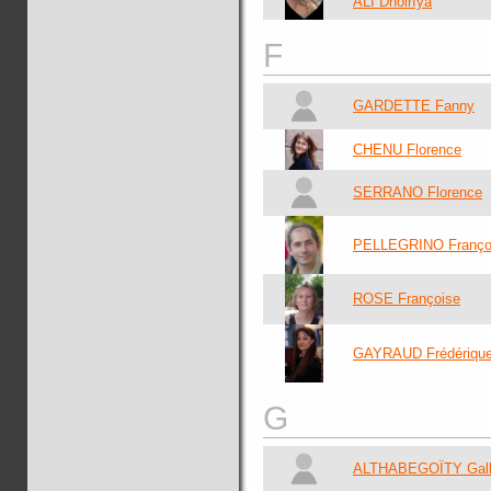
ALI Dhoirfya
F
GARDETTE Fanny
CHENU Florence
SERRANO Florence
PELLEGRINO Franço
ROSE Françoise
GAYRAUD Frédériqu
G
ALTHABEGOÏTY Gal