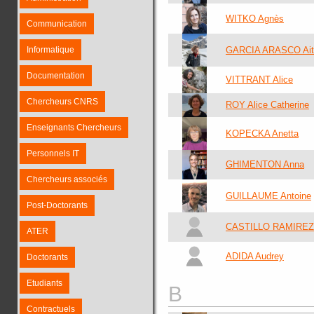
WITKO Agnès
Communication
Informatique
GARCIA ARASCO Ait
Documentation
VITTRANT Alice
Chercheurs CNRS
ROY Alice Catherine
Enseignants Chercheurs
KOPECKA Anetta
Personnels IT
GHIMENTON Anna
Chercheurs associés
GUILLAUME Antoine
Post-Doctorants
CASTILLO RAMIREZ 
ATER
ADIDA Audrey
Doctorants
Etudiants
B
Contractuels