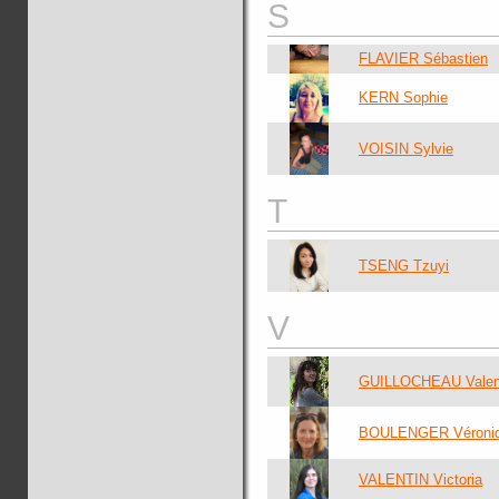
S
FLAVIER Sébastien
KERN Sophie
VOISIN Sylvie
T
TSENG Tzuyi
V
GUILLOCHEAU Valen
BOULENGER Véroni
VALENTIN Victoria