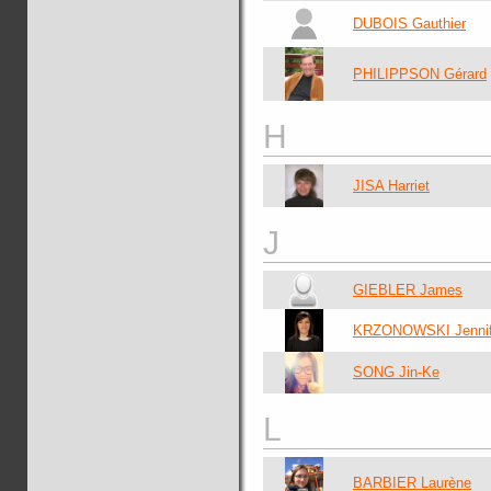
DUBOIS Gauthier
PHILIPPSON Gérard
H
JISA Harriet
J
GIEBLER James
KRZONOWSKI Jennif
SONG Jin-Ke
L
BARBIER Laurène