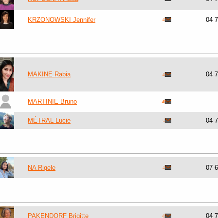
KRZONOWSKI Jennifer
04 
MAKINE Rabia
04 
MARTINIE Bruno
MÉTRAL Lucie
04 
NA Rigele
07 
PAKENDORF Brigitte
04 