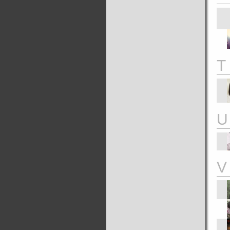
T
U
V