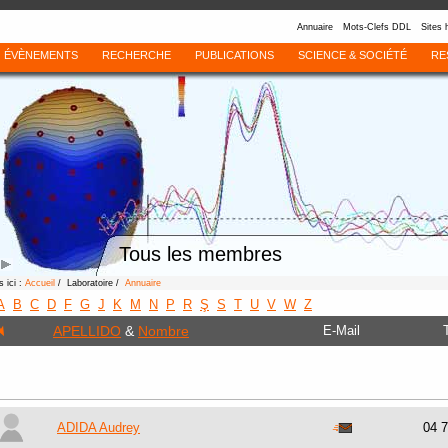
Annuaire
Mots-Clefs DDL
Sites 
ÉVÈNEMENTS
RECHERCHE
PUBLICATIONS
SCIENCE & SOCIÉTÉ
RE
Tous les membres
 ici :
Accueil
/ Laboratoire /
Annuaire
A
B
C
D
F
G
J
K
M
N
P
R
Ş
S
T
U
V
W
Z
APELLIDO
&
Nombre
E-Mail
ADIDA Audrey
04 