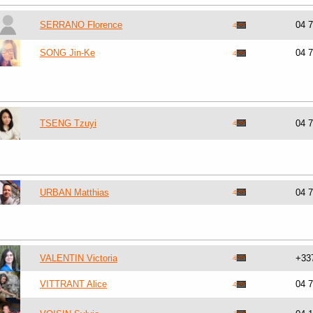
SERRANO Florence
04 
SONG Jin-Ke
04 
TSENG Tzuyi
04 
URBAN Matthias
04 
VALENTIN Victoria
+33
VITTRANT Alice
04 