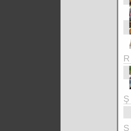
R
Ş
S