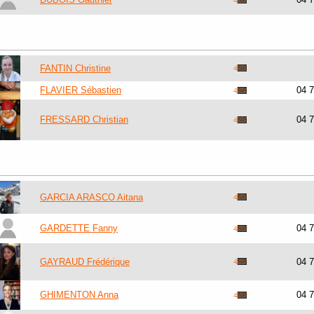
FANTIN Christine
FLAVIER Sébastien
04 
FRESSARD Christian
04 
GARCIA ARASCO Aitana
GARDETTE Fanny
04 
GAYRAUD Frédérique
04 
GHIMENTON Anna
04 