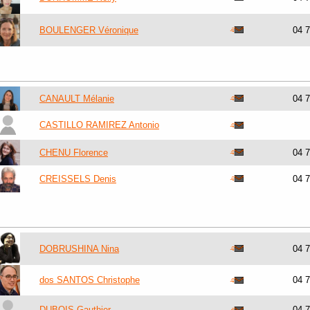
BOULENGER Véronique
04 
CANAULT Mélanie
04 
CASTILLO RAMIREZ Antonio
CHENU Florence
04 
CREISSELS Denis
04 
DOBRUSHINA Nina
04 
dos SANTOS Christophe
04 
DUBOIS Gauthier
04 