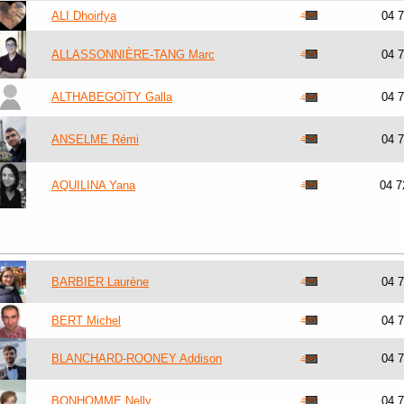
ALI Dhoirfya
04 
ALLASSONNIÈRE-TANG Marc
04 
ALTHABEGOÏTY Galla
04 
ANSELME Rémi
04 
AQUILINA Yana
04 7
BARBIER Laurène
04 
BERT Michel
04 
BLANCHARD-ROONEY Addison
04 
BONHOMME Nelly
04 