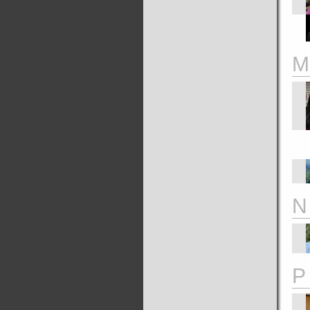
M
N
P