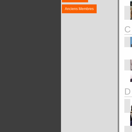
Anciens Membres
C
D