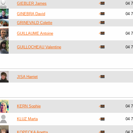
GIEBLER James
04 
GINEBRA David
04 
GRINEVALD Colette
GUILLAUME Antoine
04 
GUILLOCHEAU Valentine
04 
JISA Harriet
KERN Sophie
04 
KLUZ Marta
04 
KOPECKA Anetta
04 