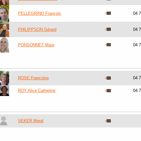
PELLEGRINO François
04 
PHILIPPSON Gérard
04 
PONSONNET Maïa
04 
ROSE Françoise
04 
ROY Alice Catherine
04 
ŞEKER Meral