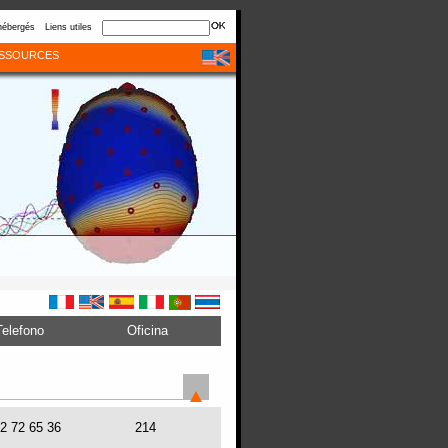
hébergés
Liens utiles
SSOURCES
Telefono
Oficina
72 72 65 36
214