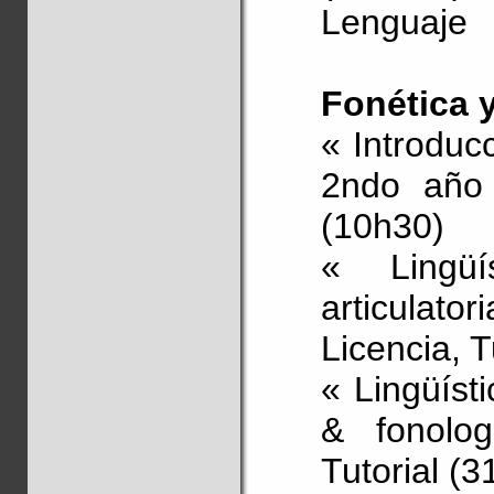
Lenguaje
Fonética 
« Introducc
2ndo año 
(10h30)
« Lingüí
articulat
Licencia, T
« Lingüíst
& fonolog
Tutorial (3