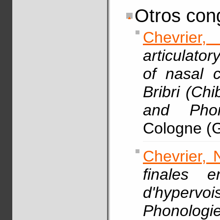
Otros con
Chevrier, 
articulato
of nasal c
Bribri (Ch
and Pho
Cologne (G
Chevrier, 
finales 
d'hypervo
Phonologi