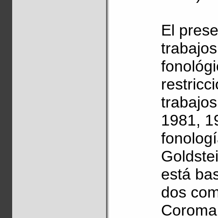
El prese
trabajos
fonológi
restricc
trabajo
1981, 19
fonologí
Goldstei
está ba
dos com
Coroma 