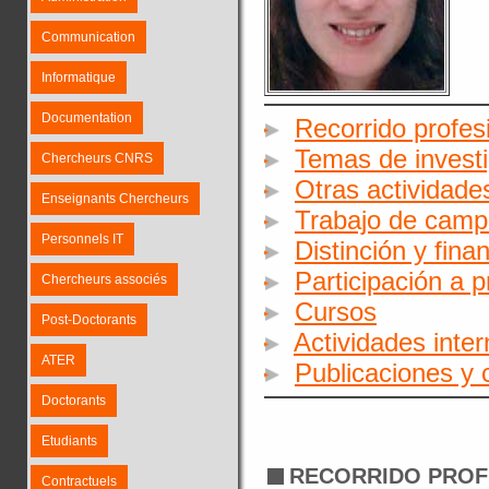
Communication
Informatique
Documentation
Recorrido profes
Temas de invest
Chercheurs CNRS
Otras actividades
Enseignants Chercheurs
Trabajo de cam
Personnels IT
Distinción y fina
Participación a 
Chercheurs associés
Cursos
Post-Doctorants
Actividades inte
ATER
Publicaciones y
Doctorants
Etudiants
RECORRIDO PROF
Contractuels