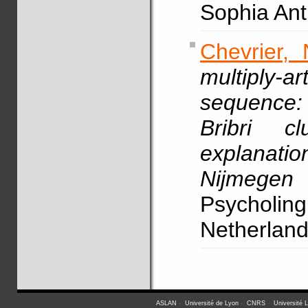
Sophia Anti
Chevrier, 
multiply-
sequence:
Bribri c
explanati
Nijmege
Psycholi
Netherlan
ASLAN
-
Université de Lyon
-
CNRS
-
Université 