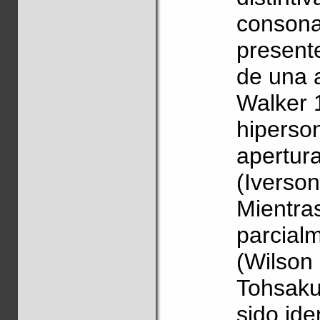
consona
presente
de una 
Walker 
hiperson
apertura
(Iverso
Mientra
parcialm
(Wilson
Tohsaku
sido ide