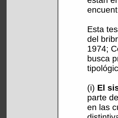
están e
encuent
Esta tes
del brib
1974; C
busca pr
tipológi
(i)
El si
parte d
en las c
distinti