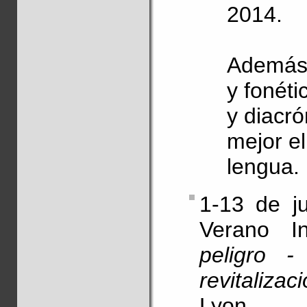
2014.
Además 
y fonéti
y diacró
mejor el
lengua.
1-13 de j
Verano I
peligro 
revitalizac
Lyon.