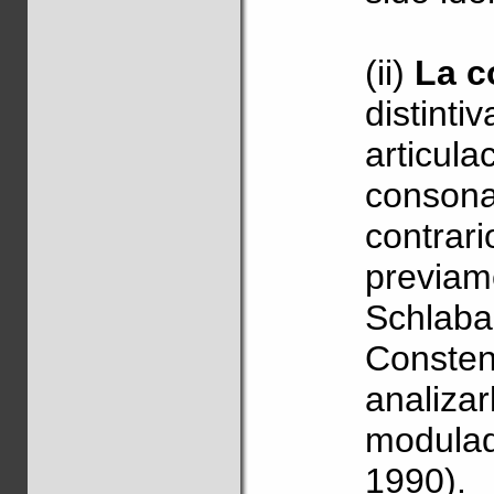
(ii)
La c
distinti
articul
consonan
contrari
previam
Schlaba
Consten
analiza
modulad
1990).