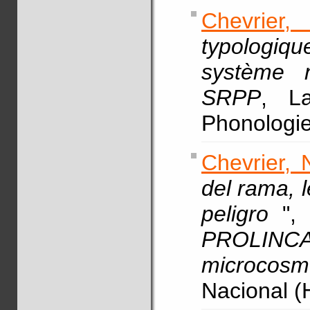
Chevrier,
typologiqu
système 
SRPP
, La
Phonologie
Chevrier, 
del rama, 
peligro
",
PROLIN
microcosm
Nacional (