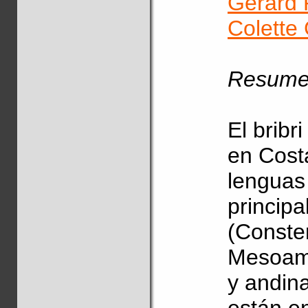
Gérard 
Colette
Resum
El bribr
en Cost
lenguas 
principa
(Conste
Mesoamé
y andin