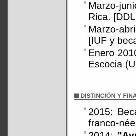
Marzo-jun
Rica. [DDL
Marzo-abri
[IUF y bec
Enero 2010
Escocia (U
DISTINCIÓN Y FI
2015: Bec
franco-née
2014:
"Ay