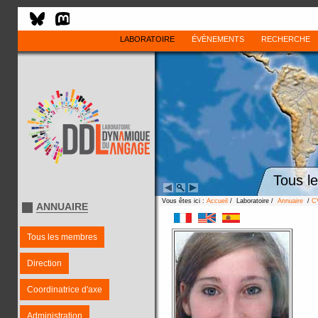
LABORATOIRE
ÉVÈNEMENTS
RECHERCHE
Tous l
Vous êtes ici :
Accueil
/ Laboratoire /
Annuaire
/
C
ANNUAIRE
Tous les membres
Direction
Coordinatrice d'axe
Administration