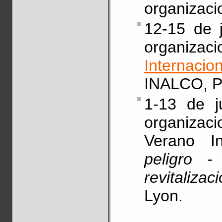
organizac
12-15 de j
organiza
Internaci
INALCO, Pa
1-13 de ju
organizac
Verano I
peligro 
revitalizac
Lyon.