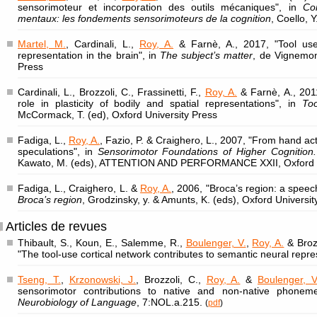
sensorimoteur et incorporation des outils mécaniques", in
Co
mentaux: les fondements sensorimoteurs de la cognition
, Coello, 
Martel, M.
, Cardinali, L.,
Roy, A.
& Farnè, A., 2017, "Tool us
representation in the brain", in
The subject’s matter
, de Vignemont
Press
Cardinali, L., Brozzoli, C., Frassinetti, F.,
Roy, A.
& Farnè, A., 201
role in plasticity of bodily and spatial representations", in
Too
McCormack, T. (ed), Oxford University Press
Fadiga, L.,
Roy, A.
, Fazio, P. & Craighero, L., 2007, "From hand a
speculations", in
Sensorimotor Foundations of Higher Cognition.
Kawato, M. (eds), ATTENTION AND PERFORMANCE XXII, Oxford U
Fadiga, L., Craighero, L. &
Roy, A.
, 2006, "Broca’s region: a speech
Broca’s region
, Grodzinsky, y. & Amunts, K. (eds), Oxford Universit
Articles de revues
Thibault, S., Koun, E., Salemme, R.,
Boulenger, V.
,
Roy, A.
& Brozz
"The tool-use cortical network contributes to semantic neural repr
Tseng, T.
,
Krzonowski, J.
, Brozzoli, C.,
Roy, A.
&
Boulenger, V
sensorimotor contributions to native and non-native phoneme
Neurobiology of Language
, 7:NOL.a.215.
(
pdf
)