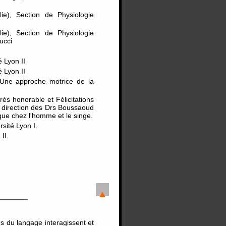
lie), Section de Physiologie
ie), Section de Physiologie
ucci
 Lyon II
 Lyon II
- Une approche motrice de la
ès honorable et Félicitations
la direction des Drs Boussaoud
ue chez l'homme et le singe.
sité Lyon I.
II.
s du langage interagissent et