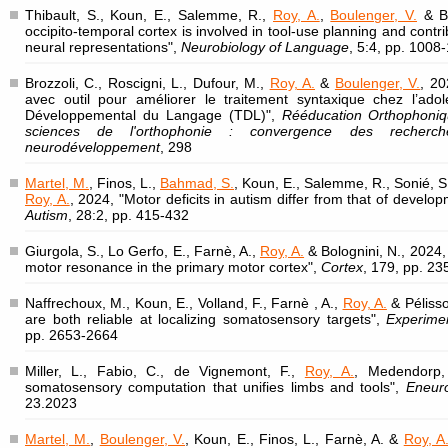
Thibault, S., Koun, E., Salemme, R.,
Roy, A.
,
Boulenger, V.
& Br
occipito-temporal cortex is involved in tool-use planning and contri
neural representations",
Neurobiology of Language
, 5:4, pp. 1008
Brozzoli, C., Roscigni, L., Dufour, M.,
Roy, A.
&
Boulenger, V.
, 20
avec outil pour améliorer le traitement syntaxique chez l’ado
Développemental du Langage (TDL)",
Rééducation Orthophoniqu
sciences de l'orthophonie : convergence des recherc
neurodéveloppement
, 298
Martel, M.
, Finos, L.,
Bahmad, S.
, Koun, E., Salemme, R., Sonié, S.
Roy, A.
, 2024, "Motor deficits in autism differ from that of develop
Autism
, 28:2, pp. 415-432
Giurgola, S., Lo Gerfo, E., Farnè, A.,
Roy, A.
& Bolognini, N., 2024,
motor resonance in the primary motor cortex",
Cortex
, 179, pp. 23
Naffrechoux, M., Koun, E., Volland, F., Farnè , A.,
Roy, A.
& Pélisso
are both reliable at localizing somatosensory targets",
Experime
pp. 2653-2664
Miller, L., Fabio, C., de Vignemont, F.,
Roy, A.
, Medendorp,
somatosensory computation that unifies limbs and tools",
Eneur
23.2023
Martel, M.
,
Boulenger, V.
, Koun, E., Finos, L., Farnè, A. &
Roy, A