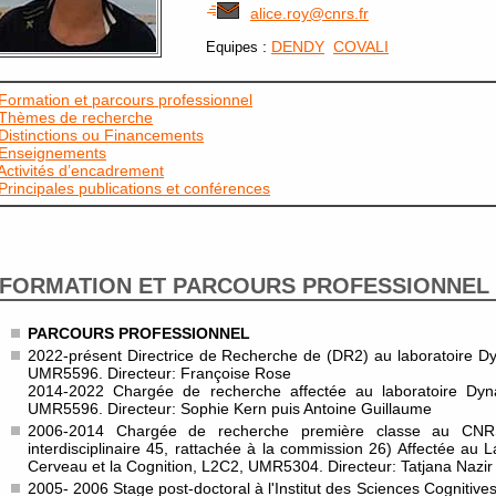
alice.roy@cnrs.fr
:
DENDY
COVALI
Equipes
Formation et parcours professionnel
Thèmes de recherche
Distinctions ou Financements
Enseignements
Activités d’encadrement
Principales publications et conférences
FORMATION ET PARCOURS PROFESSIONNEL
PARCOURS PROFESSIONNEL
2022-présent Directrice de Recherche de (DR2) au laboratoire 
UMR5596. Directeur: Françoise Rose
2014-2022 Chargée de recherche affectée au laboratoire D
UMR5596. Directeur: Sophie Kern puis Antoine Guillaume
2006-2014 Chargée de recherche première classe au CNRS
interdisciplinaire 45, rattachée à la commission 26) Affectée au 
Cerveau et la Cognition, L2C2, UMR5304. Directeur: Tatjana Nazir
2005- 2006 Stage post-doctoral à l'Institut des Sciences Cognitives