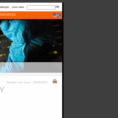
hébergés
Liens utiles
SSOURCES
Dernière mise à jour : 09/09/2025
OY