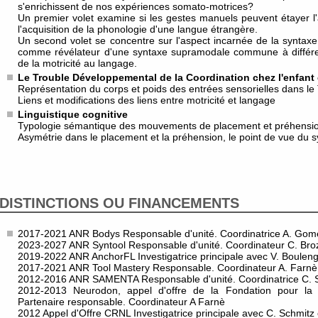
s'enrichissent de nos expériences somato-motrices?
Un premier volet examine si les gestes manuels peuvent étayer l'
l'acquisition de la phonologie d'une langue étrangère.
Un second volet se concentre sur l'aspect incarnée de la syntaxe en 
comme révélateur d'une syntaxe supramodale commune à différen
de la motricité au langage.
Le Trouble Développemental de la Coordination chez l'enfant e
Représentation du corps et poids des entrées sensorielles dans l
Liens et modifications des liens entre motricité et langage
Linguistique cognitive
Typologie sémantique des mouvements de placement et préhensi
Asymétrie dans le placement et la préhension, le point de vue du
DISTINCTIONS OU FINANCEMENTS
2017-2021 ANR Bodys Responsable d'unité. Coordinatrice A. Gom
2023-2027 ANR Syntool Responsable d'unité. Coordinateur C. Broz
2019-2022 ANR AnchorFL Investigatrice principale avec V. Boulen
2017-2021 ANR Tool Mastery Responsable. Coordinateur A. Farnè
2012-2016 ANR SAMENTA Responsable d'unité. Coordinatrice C. 
2012-2013 Neurodon, appel d'offre de la Fondation pour la
Partenaire responsable. Coordinateur A Farnè
2012 Appel d'Offre CRNL Investigatrice principale avec C. Schmitz 