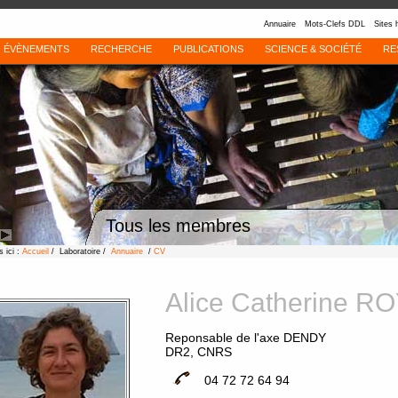
Annuaire
Mots-Clefs DDL
Sites 
ÉVÈNEMENTS
RECHERCHE
PUBLICATIONS
SCIENCE & SOCIÉTÉ
RE
Tous les membres
 ici :
Accueil
/ Laboratoire /
Annuaire
/
CV
Alice Catherine R
Reponsable de l'axe DENDY
DR2, CNRS
04 72 72 64 94