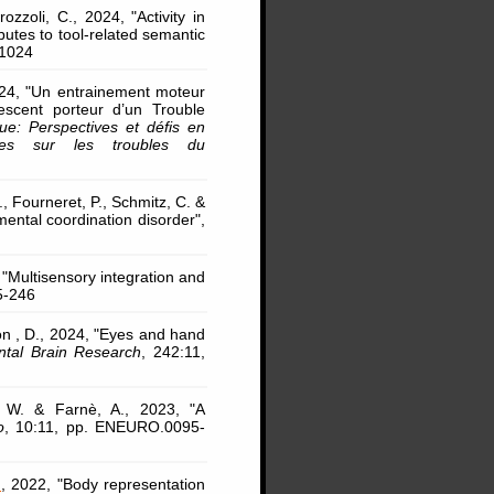
ozzoli, C., 2024, "Activity in
butes to tool-related semantic
-1024
24, "Un entrainement moteur
lescent porteur d’un Trouble
e: Perspectives et défis en
hes sur les troubles du
, Fourneret, P., Schmitz, C. &
mental coordination disorder",
 "Multisensory integration and
5-246
n , D., 2024, "Eyes and hand
ntal Brain Research
, 242:11,
 W. & Farnè, A., 2023, "A
o
, 10:11, pp. ENEURO.0095-
.
, 2022, "Body representation