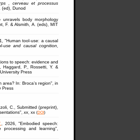
rps , cerveau et processus
Y. (ed), Dunod
e unravels body morphology
, F. & Alsmith, A. (eds), MIT
1, "Human tool-use: a causal
l-use and causal cognition
,
ctions to speech: evidence and
, Haggard, P., Rossetti, Y. &
niversity Press
 area? In: Broca’s region", in
y Press
oli, C., Submitted (preprint),
esentations",
xx
, xx
(
DOI
)
.
, 2026, "Embodied speech:
 processing and learning",