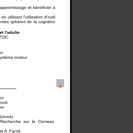
apprentissage et bénéficier à
utilisant l'utilisation d'outil
tes sphères de la cognition
t l'adulte
e TDC
on
 système moteur
ez
zoli
ger
Schmitz
 Recherche sur le Cerveau.
et A. Farnè.