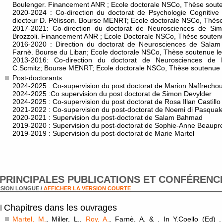
Boulenger. Financement ANR ; Ecole doctorale NSCo, Thèse soute
2020-2024 : Co-direction du doctorat de Psychologie Cognitive
diecteur D. Pélisson. Bourse MENRT; Ecole doctorale NSCo, Thès
2017-2021: Co-direction du doctorat de Neurosciences de Sim
Brozzoli. Financement ANR ; Ecole Doctorale NSCo, Thèse souten
2016-2020 : Direction du doctorat de Neurosciences de Salam
Farnè. Bourse du Liban; Ecole doctorale NSCo, Thèse soutenue le
2013-2016: Co-direction du doctorat de Neurosciences de Ma
C.Scmitz; Bourse MENRT; Ecole doctorale NSCo, Thèse soutenue
Post-doctorants
2024-2025 : Co-supervision du post doctorat de Marion Naffrecho
2024-2025 :Co supervision du post doctorat de Simon Devylder
2024-2025 : Co-supervision du post doctorat de Rosa Illan Castillo
2021-2022 : Co-supervision du post-doctorat de Noemi di Pasqual
2020-2021 : Supervision du post-doctorat de Salam Bahmad
2019-2020 : Supervision du post-doctorat de Sophie-Anne Beaupr
2019-2019 : Supervision du post-doctorat de Marie Martel
PRINCIPALES PUBLICATIONS ET CONFÉRENC
SION LONGUE /
AFFICHER LA VERSION COURTE
Chapitres dans les ouvrages
Martel, M.
, Miller, L.,
Roy, A.
, Farnè, A. & . In Y.Coello (Ed) 