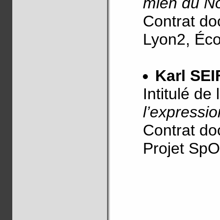
mien du No
Contrat doc
Lyon2, Éco
Karl SE
Intitulé de
l’expressio
Contrat d
Projet SpO