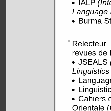
IALP
(In
Language 
Burma St
Relecteu
revues de l
JSEALS
Linguistics
Language
Linguisti
Cahiers d
Orientale 