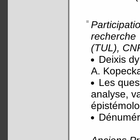
Particip
recherche
(TUL), CN
Deixis d
A. Kopeck
Les ques
analyse, va
épistémolo
Dénumér