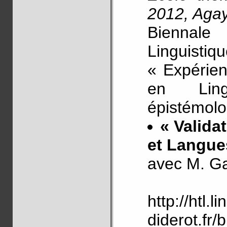
2012, Aga
Biennale
Linguisti
« Expérien
en Ling
épistémolo
« Valida
et Langue
avec M. Ga
http://htl.l
diderot.fr/