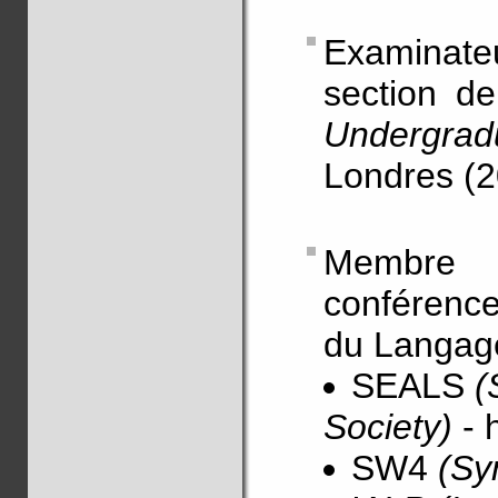
Examinateu
section d
Undergra
Londres (
Membre d
conférence
du Langag
SEALS
(
Society)
- 
SW4
(Sy