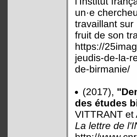
l’Institut fra
un·e chercheu
travaillant sur
fruit de son tra
https://25imag
jeudis-de-la-r
de-birmanie/
(2017),
"Den
des études b
VITTRANT et
La lettre de l
http://www.cnr