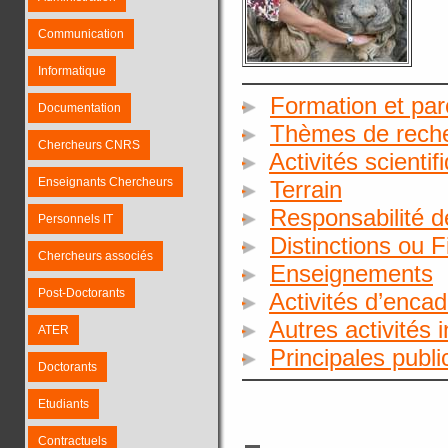
Communication
Informatique
Formation et par
Documentation
Thèmes de rech
Chercheurs CNRS
Activités scientif
Enseignants Chercheurs
Terrain
Responsabilité d
Personnels IT
Distinctions ou 
Chercheurs associés
Enseignements
Post-Doctorants
Activités d’enca
Autres activités 
ATER
Principales publ
Doctorants
Etudiants
Contractuels