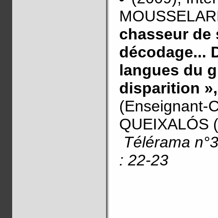
MOUSSELARD O
chasseur de s
décodage... 
langues du 
disparition »,
(Enseignant-C
QUEIXALÓS (
Télérama n°3
: 22-23