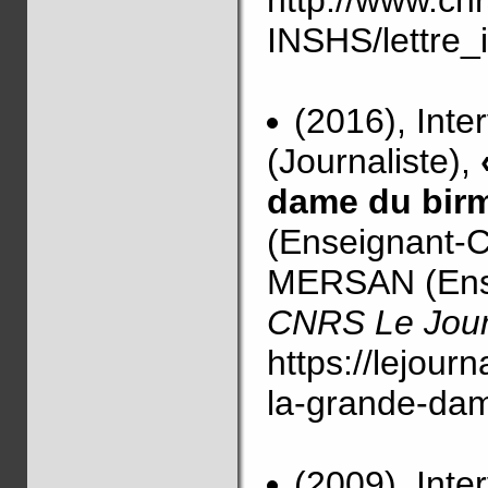
INSHS/lettre_
(2016), Inte
(Journaliste),
dame du bir
(Enseignant-C
MERSAN (Ense
CNRS Le Jour
https://lejourn
la-grande-da
(2009), Int