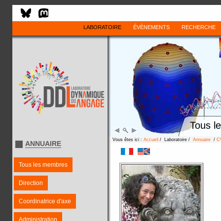
LABORATOIRE
ÉVÈNEMENTS
RECHERCHE
Tous l
Vous êtes ici :
Accueil
/ Laboratoire /
Annuaire
/
C
ANNUAIRE
Tous les membres
Direction
Coordinatrice d'axe
Administration