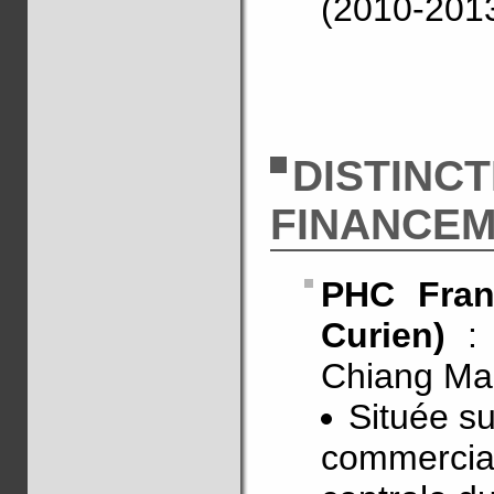
(2010-201
DISTINC
FINANCE
PHC Franc
Curien)
:
Chiang Mai
Située su
commercial