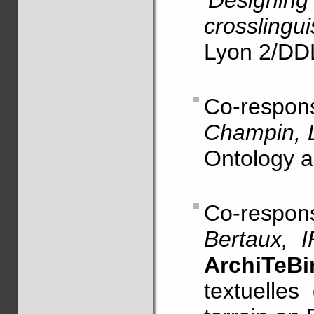
'Designing
crosslingui
Lyon 2/DD
Co-resp
Champin, 
Ontology 
Co-respon
Bertaux,
ArchiTeBi
textuelles