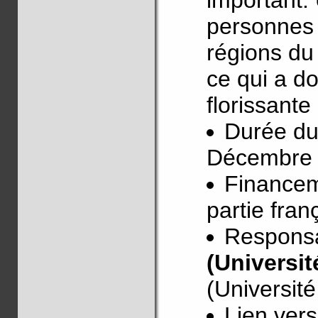
important.
personnes 
régions du
ce qui a d
florissante
Durée du 
Décembre
Financem
partie fran
Responsa
(Universi
(Universit
Lien vers