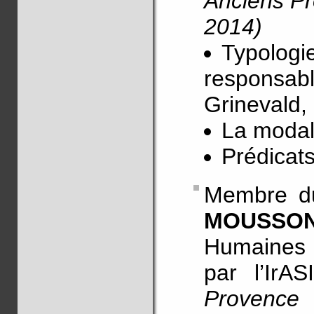
Anciens P
2014)
Typologie
responsabl
Grinevald,
La modal
Prédicat
Membre du
MOUSSO
Humaines 
par l’IrA
Provence