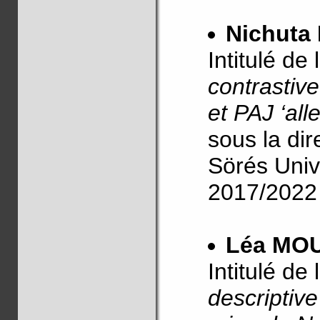
Nichut
Intitulé de
contrastiv
et PAJ ‘alle
sous la di
Sörés Unive
2017/2022
Léa MO
Intitulé de
descriptiv