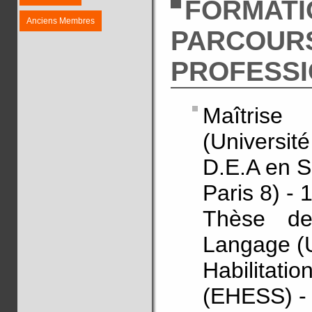
FORMATI
Anciens Membres
PARCOUR
PROFESS
Maîtris
(Université
D.E.A en S
Paris 8) - 
Thèse de
Langage (U
Habilitat
(EHESS) -