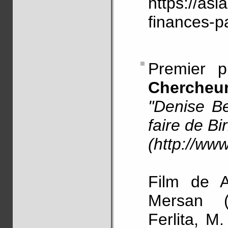
https://asl
finances-p
Premier 
Chercheu
"Denise Be
faire de Bi
(http://ww
Film de A
Mersan (C
Ferlita, M