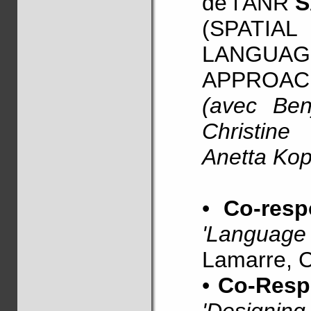
de l'ANR
S
(SPATI
LANGUA
APPROAC
(avec Ben
Christin
Anetta Ko
•
Co-res
'Language
Lamarre, 
•
Co-Resp