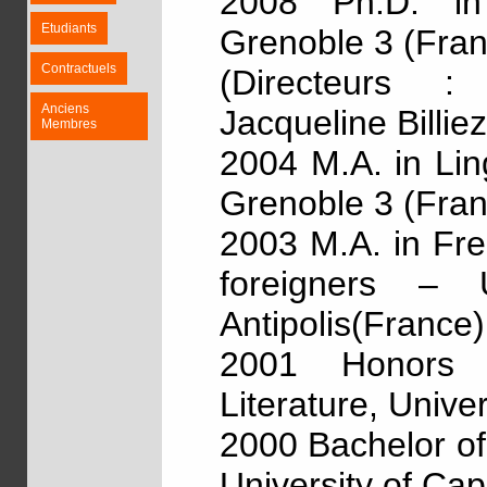
2008 Ph.D. in 
Etudiants
Grenoble 3 (Fran
Contractuels
(Directeurs :
Anciens
Jacqueline Billiez
Membres
2004 M.A. in Lin
Grenoble 3 (Fran
2003 M.A. in Fr
foreigners – 
Antipolis(France)
2001 Honors
Literature, Unive
2000 Bachelor of
University of Ca