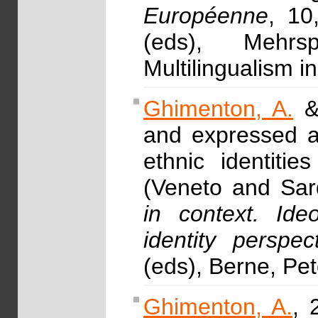
Européenne
, 10
(eds), Mehrs
Multilingualism 
Ghimenton, A.
& 
and expressed at
ethnic identiti
(Veneto and Sard
in context. Ideo
identity perspec
(eds), Berne, Pe
Ghimenton, A.
, 