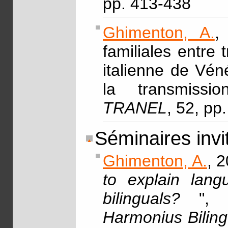
pp. 413-438
Ghimenton, A.
,
familiales entre 
italienne de Véné
la transmissi
TRANEL
, 52, pp
Séminaires invi
Ghimenton, A.
, 2
to explain lang
bilinguals?
"
Harmonius Bilin