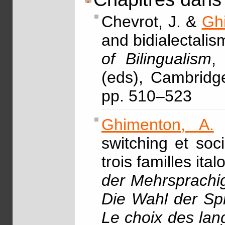
Chevrot, J. &
Gh
and bidialectalis
of Bilingualism
,
(eds), Cambridg
pp. 510–523
Ghimenton, A.
&
switching et soci
trois familles it
der Mehrsprachigk
Die Wahl der Sp
Le choix des la