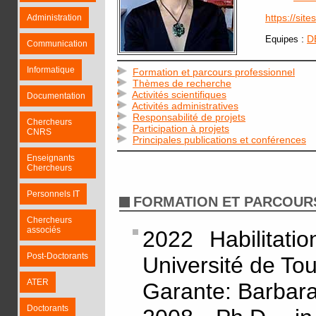
https://sit
Administration
:
D
Equipes
Communication
Informatique
Formation et parcours professionnel
Thèmes de recherche
Activités scientifiques
Documentation
Activités administratives
Responsabilité de projets
Chercheurs
Participation à projets
CNRS
Principales publications et conférences
Enseignants
Chercheurs
Personnels IT
FORMATION ET PARCOUR
Chercheurs
associés
2022 Habilitati
Post-Doctorants
Université de To
ATER
Garante: Barbar
Doctorants