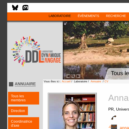
LABORATOIRE
ÉVÈNEMENTS
RECHERCHE
Tous l
Vous êtes ici :
Accueil
/ Laboratoire /
Annuaire
/
CV
ANNUAIRE
Ann
Tous les
membres
PR, Univer
Direction
Coordinatrice
d'axe
anna