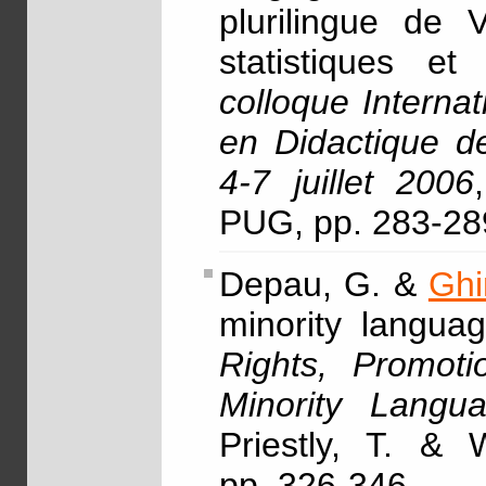
plurilingue de V
statistiques e
colloque Interna
en Didactique d
4-7 juillet 2006
PUG, pp. 283-28
Depau, G. &
Ghi
minority languag
Rights, Promoti
Minority Lang
Priestly, T. & 
pp. 326-346