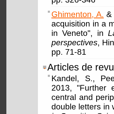
Ghimenton, A.
& 
acquisition in a 
in Veneto", in
L
perspectives
, Hi
pp. 71-81
Articles de rev
Kandel, S., P
2013, "Further e
central and peri
double letters in