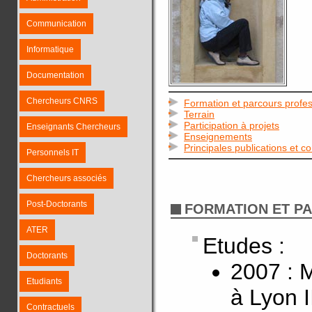
Communication
Informatique
Documentation
Chercheurs CNRS
Formation et parcours profes
Terrain
Participation à projets
Enseignants Chercheurs
Enseignements
Principales publications et c
Personnels IT
Chercheurs associés
Post-Doctorants
FORMATION ET P
ATER
Etudes :
Doctorants
2007 : 
Etudiants
à Lyon I
Contractuels