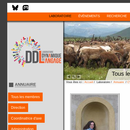
LABORATOIRE
ÉVÈNEMENTS
RECHERCHE
Tous l
Vous êtes ici :
Accueil
/ Laboratoire /
Annuaire
/
C
ANNUAIRE
Tous les membres
Direction
Coordinatrice d'axe
Administration