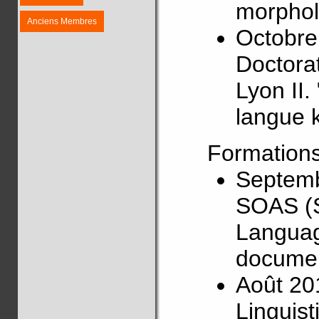
morphol
Anciens Membres
Octobre 
Doctora
Lyon II.
langue 
Formations
Septemb
SOAS (S
Languag
documen
Août 20
Linguist