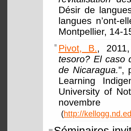
Désir de langues,
langues n’ont-el
Montpellier, 14-
Pivot, B.
, 2011,
tesoro? El caso 
de Nicaragua.
",
Learning Indig
University of N
nove
(
http://kellogg.nd.
Séminaires invi