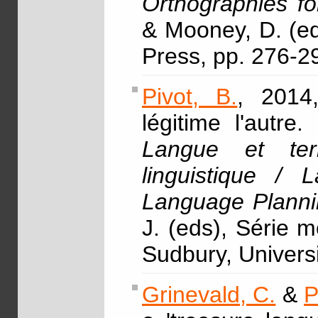
Orthographies f
& Mooney, D. (ed
Press, pp. 276-2
Pivot, B.
, 2014,
légitime l'autr
Langue et ter
linguistique / 
Language Planni
J. (eds), Série 
Sudbury, Univers
Grinevald, C.
&
P