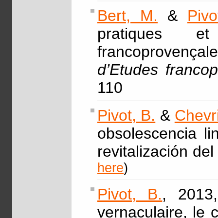
Bert, M.
&
Pivo
pratiques e
francoprovençal
d’Etudes franco
110
Pivot, B.
&
Chevri
obsolescencia li
revitalización de
here
)
Pivot, B.
, 2013,
vernaculaire, le