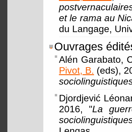
postvernaculaire
et le rama au Ni
du Langage, Univ
Ouvrages édité
Alén Garabato, C
Pivot, B.
(eds), 2
sociolinguistique
Djordjević Léona
2016, "
La guerr
sociolinguistiqu
Lengas