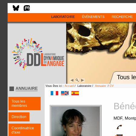
LABORATOIRE
ÉVÈNEMENTS
RECHERCHE
Tous l
Vous êtes ici :
Accueil
/ Laboratoire /
Annuaire
/
CV
ANNUAIRE
Tous les
Béné
membres
Direction
MDF, Montpe
Coordinatrice
d'axe