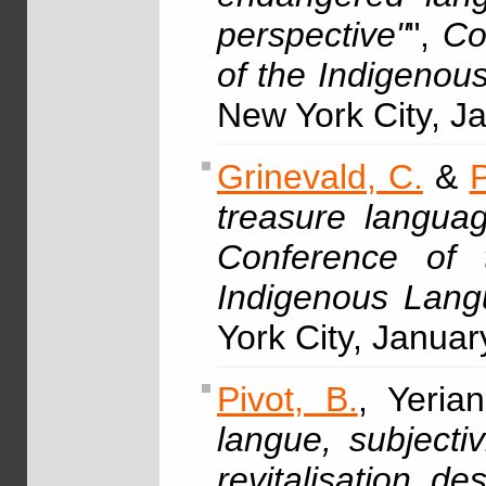
perspective"
",
Co
of the Indigenou
New York City, J
Grinevald, C.
&
P
treasure langua
Conference of 
Indigenous Lang
York City, Janua
Pivot, B.
, Yeria
langue, subjecti
revitalisation d