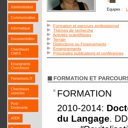
Administration
:
Equipes
Communication
Formation et parcours professionnel
Informatique
Thèmes de recherche
Activités scientifiques
Documentation
Terrain
Distinctions ou Financements
Enseignements
Chercheurs
Principales publications et conférences
CNRS
Enseignants
Chercheurs
FORMATION ET PARCOUR
Personnels IT
Chercheurs
FORMATION
associés
Post-
2010-2014:
Doct
Doctorants
du Langage
. DD
ATER