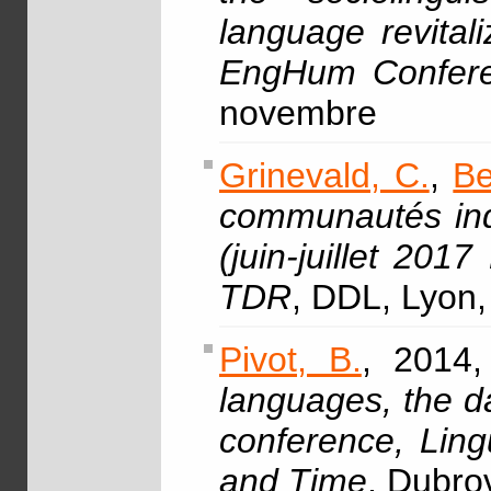
language revita
EngHum Confer
novembre
Grinevald, C.
,
Be
communautés indi
(juin-juillet 2
TDR
, DDL, Lyon,
Pivot, B.
, 2014,
languages, the da
conference, Ling
and Time
, Dubrov