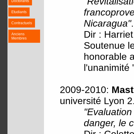
"Revitalisa
Doctorants
francoprove
Etudiants
Nicaragua"
.
Contractuels
Dir : Harrie
Anciens
Membres
Soutenue le
honorable av
l'unanimité 
2009-2010:
Mast
université Lyon 2
"Evaluation
danger, le 