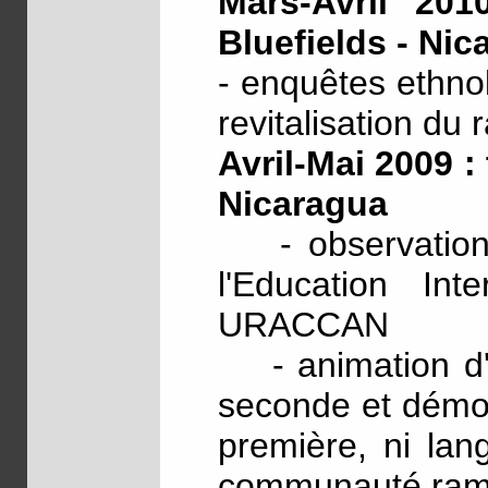
Mars-Avril 201
Bluefields - Nic
- enquêtes ethno
revitalisation du
Avril-Mai 2009 :
Nicaragua
- observation a
l'Education Inte
URACCAN
- animation d'u
seconde et démon
première, ni lan
communauté rama,