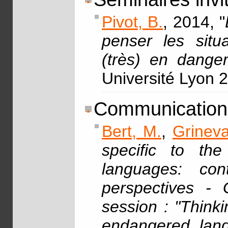
Pivot, B.
, 2014, "
penser les situa
(très) en dange
Université Lyon 2
Communication
Bert, M.
,
Grineva
specific to the
languages: con
perspectives - 
session : "Think
endangered lang