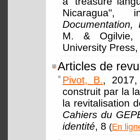
a 'treasure lang
Nicaragua",
Documentation, 
M. & Ogilvie,
University Press,
Articles de rev
Pivot, B.
, 2017,
construit par la
la revitalisation
Cahiers du GEPE 
identité
, 8
(
En lign