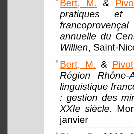
Bert, M.
&
Pivo
pratiques et
francoprovenç
annuelle du Cen
Willien
, Saint-Ni
Bert, M.
&
Pivot
Région Rhône-A
linguistique fran
: gestion des mi
XXIe siècle
, Mon
janvier