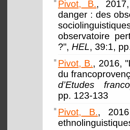
Pivot, B.
, 2017,
danger : des obse
sociolinguistiqu
observatoire per
?",
HEL
, 39:1, p
Pivot, B.
, 2016, "
du francoproven
d’Etudes franc
pp. 123-133
Pivot, B.
, 2016
ethnolinguistique