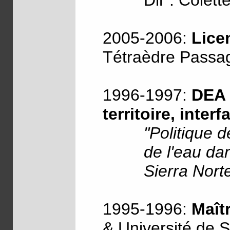
Dir : Colett
2005-2006:
Lice
Tétraèdre Passag
1996-1997:
DEA 
territoire, inter
"Politique 
de l'eau da
Sierra Norte
1995-1996:
Maît
& Université de Sé