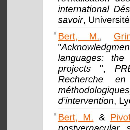
international Dés
savoir
, Université
Bert, M.
,
Gri
"
Acknowledgmen
languages: the 
projects
",
PRE
Recherche en 
méthodologiques
d’intervention
, L
Bert, M.
&
Pivo
postvernacular s