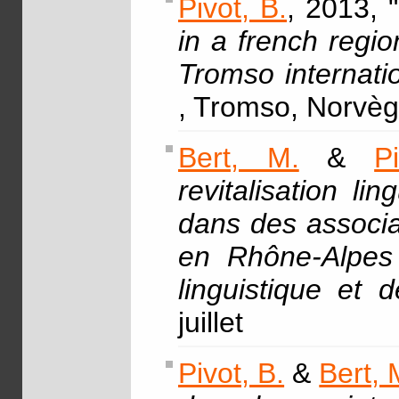
Pivot, B.
, 2013, "
in a french regi
Tromso internati
, Tromso, Norvèg
Bert, M.
&
P
revitalisation li
dans des associa
en Rhône-Alpe
linguistique et
juillet
Pivot, B.
&
Bert, 