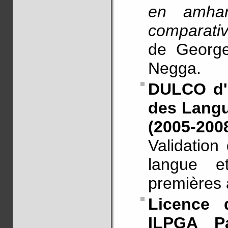
en amhar
comparativ
de George
Negga.
DULCO d'a
des Langue
(2005-200
Validation
langue e
premières
Licence 
ILPGA P