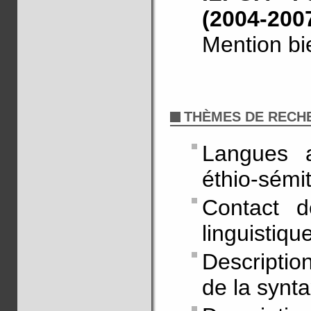
(2004-200
Mention bi
THÈMES DE RECH
Langues a
éthio-sémi
Contact d
linguistiqu
Descriptio
de la synt