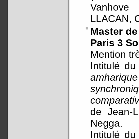
Vanhove 
LLACAN, 
Master de
Paris 3 S
Mention tr
Intitulé 
amhariqu
synchron
comparativ
de Jean-L
Negga.
Intitulé 