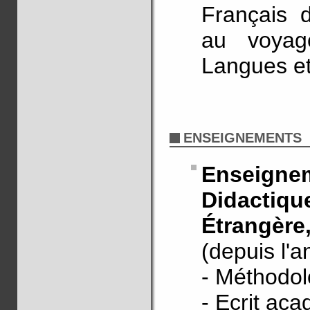
Français 
au voyage
Langues et 
ENSEIGNEMENTS
Enseigne
Didacti
Étrangèr
(depuis l'
- Méthodol
- Ecrit ac