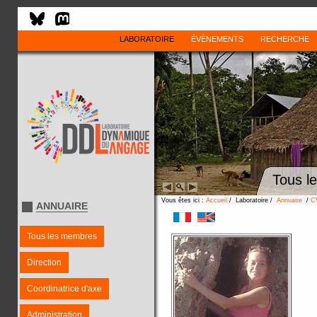
LABORATOIRE
ÉVÈNEMENTS
RECHERCHE
Tous l
Vous êtes ici :
Accueil
/ Laboratoire /
Annuaire
/
C
ANNUAIRE
Tous les membres
Direction
Coordinatrice d'axe
Administration