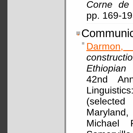
Corne de 
pp. 169-1
Communica
Darmon,
construct
Ethiopian 
42nd Ann
Linguistic
(selected
Maryland
Michael 