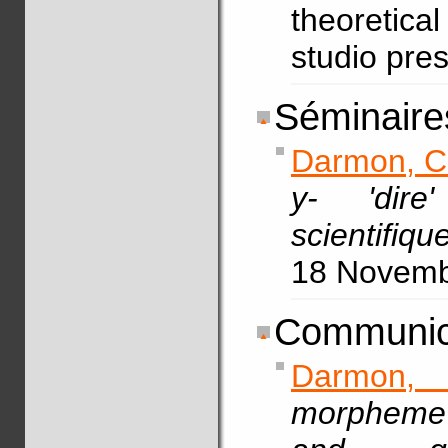
theoretical
studio pre
Séminaires
Darmon, C
y- 'dir
scientifiq
18 Novem
Communic
Darmon,
morpheme 