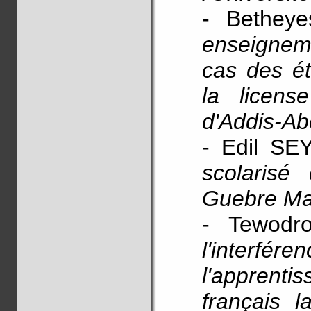
- Bethey
enseignem
cas des ét
la licens
d'Addis-A
- Edil S
scolarisé
Guebre Ma
- Tewod
l'interfér
l'apprentis
français 