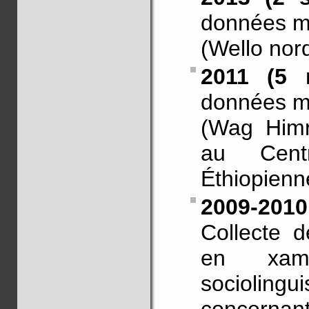
données m
(Wello nord
2011 (5 m
données m
(Wag Himr
au Cent
Éthiopienn
2009-2010
Collecte 
en xam
sociolin