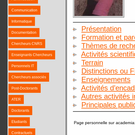
Communication
Informatique
Présentation
Documentation
Formation et par
Chercheurs CNRS
Thèmes de rech
Activités scientif
Enseignants Chercheurs
Terrain
Personnels IT
Distinctions ou 
Chercheurs associés
Enseignements
Activités d’enca
Post-Doctorants
Autres activités 
ATER
Principales publ
Doctorants
Etudiants
Page personnelle sur academia
Contractuels