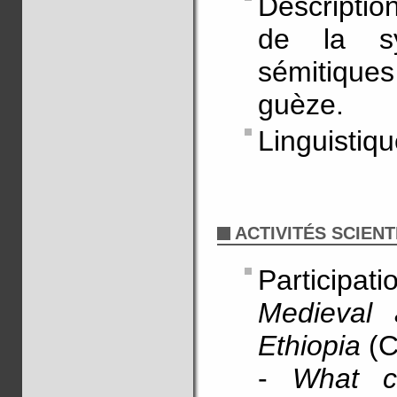
Descriptio
de la sy
sémitiques
guèze.
Linguistiqu
ACTIVITÉS SCIENT
Participat
Medieval 
Ethiopia
(
-
What ca