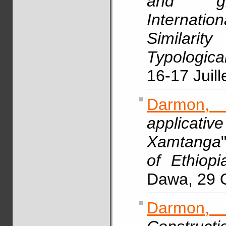
and gra
Internati
Similari
Typologica
16-17 Juill
Darmon,
applicative
Xamtanga
of Ethiopi
Dawa, 29 
Darmon,