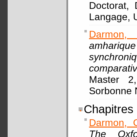
Doctorat,
Langage, U
Darmon,
amhariqu
synchron
comparati
Master 2,
Sorbonne N
Chapitres
Darmon, 
The Oxfo