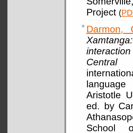
Somervill
Project
(
PD
Darmon, 
Xamtanga:
interacti
Central C
internati
language 
Aristotle 
ed. by Car
Athanasop
School o