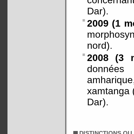
concernant
Dar).
2009 (1 mo
morphosyn
nord).
2008 (3 m
données
amharique
xamtanga (
Dar).
DISTINCTIONS OU