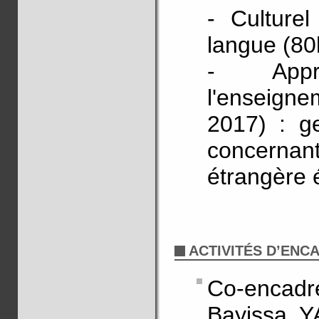
- Culturel
langue (80
- Appr
l'enseign
2017) : g
concernant
étrangère 
ACTIVITÉS D’EN
Co-encadr
Bayissa Y