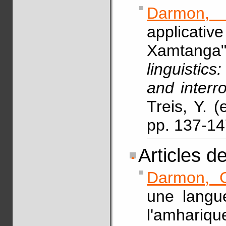
Darmon,
applicative
Xamtanga
linguistics
and interro
Treis, Y. 
pp. 137-1
Articles d
Darmon, 
une langu
l'amhariq