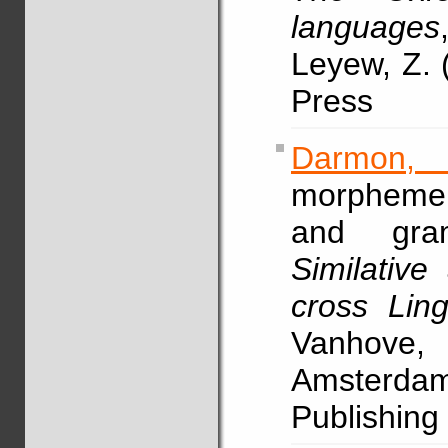
languages
Leyew, Z. 
Press
Darmon,
morpheme 
and gramm
Similative
cross Ling
Vanh
Amsterdam
Publishing