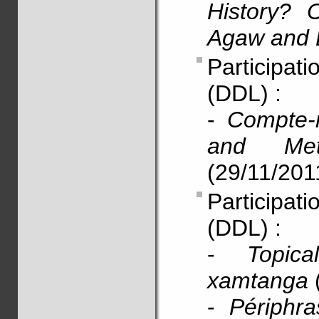
History? 
Agaw and E
Participati
(DDL) :
-
Compte-r
and Met
(29/11/201
Participat
(DDL) :
-
Topica
xamtanga
-
Périphr