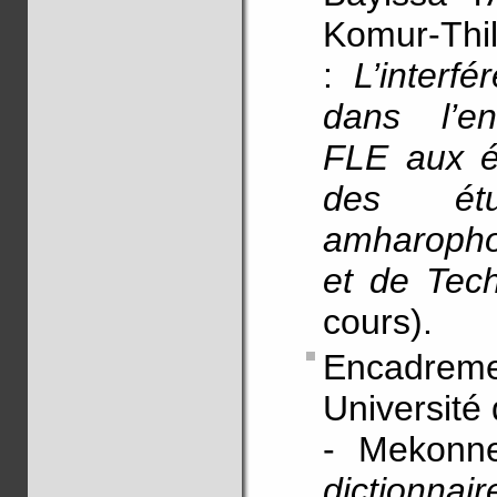
Komur-Thil
:
L’interf
dans l’en
FLE aux ét
des étu
amharopho
et de Tech
cours).
Encadre
Université
- Mekon
dictionna