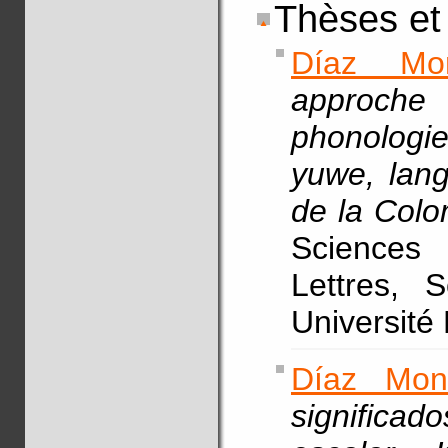
Thèses et
Díaz Mon
approche 
phonologi
yuwe, lan
de la Colo
Sciences
Lettres, 
Université
Díaz Mon
significad