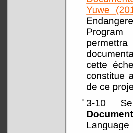
Yuwe (201
Endanger
Program 
permettra 
documentat
cette éch
constitue 
de ce proje
3-10 S
Documenta
Language