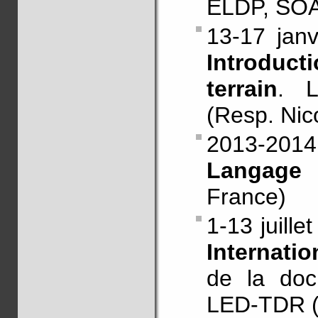
ELDP, SOAS
13-17 jan
Introduc
terrain
. L
(Resp. Nic
2013-201
Langage
(
France)
1-13 juille
Internatio
de la docu
LED-TDR (