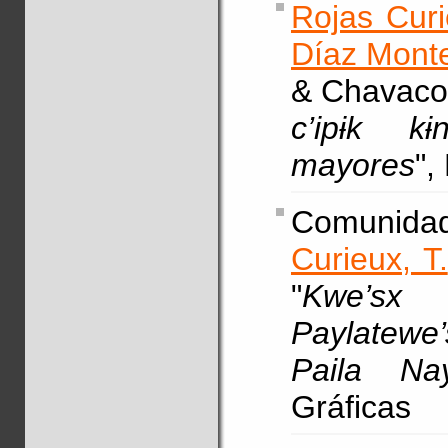
Rojas Curi
Díaz Monte
& Chavaco,
c’ipɨk k
mayores
",
Comunidad
Curieux, T.
"
Kwe’sx
Paylatewe’
Paila Na
Gráficas