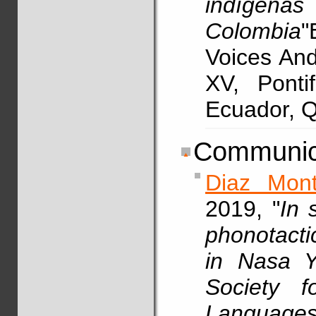
indíg
Colombia
"
Voices An
XV, Pontif
Ecuador, Q
Communic
Diaz Mont
2019, "
In 
phonotacti
in Nasa 
Society f
Languages