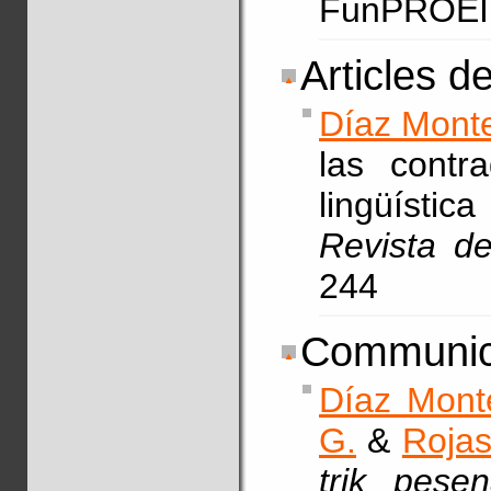
FunPROEIB
Articles d
Díaz Monte
las contra
lingüísti
Revista d
244
Communica
Díaz Mont
G.
&
Rojas
trik pese