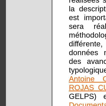
réalisées 
la descrip
est impor
sera réa
méthodol
différent
données na
des avanc
typologiqu
Antoine 
ROJAS C
GELPS) e
Documenta