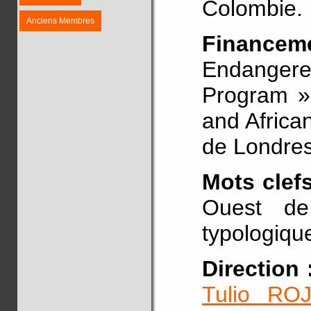
Colombie.
Anciens Membres
Finance
Endanger
Program »
and Africa
de Londres
Mots clefs
Ouest de
typologiqu
Direction 
Tulio RO