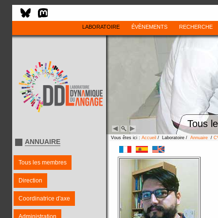
LABORATOIRE
ÉVÈNEMENTS
RECHERCHE
Tous l
Vous êtes ici :
Accueil
/ Laboratoire /
Annuaire
/
C
ANNUAIRE
Tous les membres
Direction
Coordinatrice d'axe
Administration