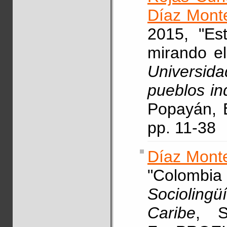
Díaz Mont
2015, "Est
mirando el
Universid
pueblos in
Popayán, E
pp. 11-38
Díaz Monte
"Colom
Sociolingü
Caribe
, S