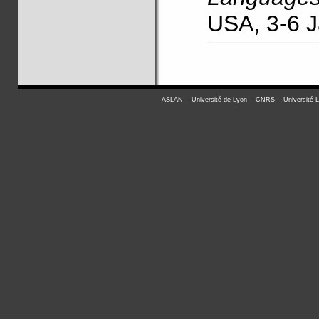
USA, 3-6 J
ASLAN
-
Université de Lyon
-
CNRS
-
Université 