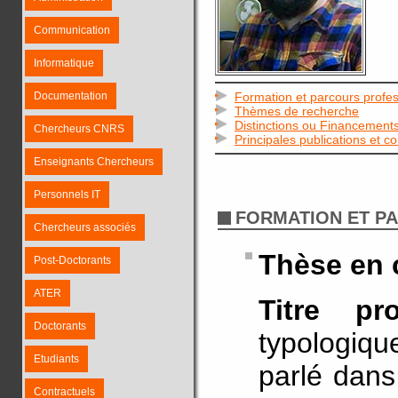
Communication
Informatique
Documentation
Formation et parcours profes
Thèmes de recherche
Distinctions ou Financement
Chercheurs CNRS
Principales publications et c
Enseignants Chercheurs
Personnels IT
FORMATION ET P
Chercheurs associés
Thèse en 
Post-Doctorants
ATER
Titre pr
Doctorants
typologiqu
Etudiants
parlé dans
Contractuels