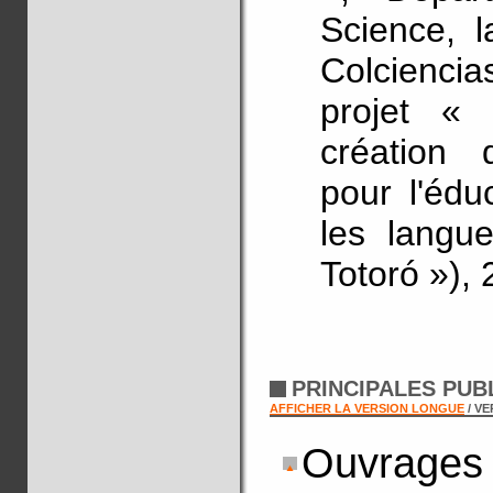
Science, l
Colciencia
projet « 
création 
pour l'édu
les langu
Totoró »), 
PRINCIPALES PUB
AFFICHER LA VERSION LONGUE
/ V
Ouvrages