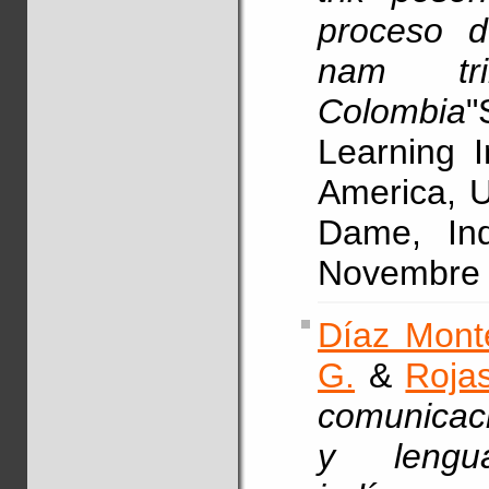
proceso d
nam tr
Colombia
"
Learning 
America, U
Dame, In
Novembre
Díaz Mont
G.
&
Rojas
comunicaci
y lengu