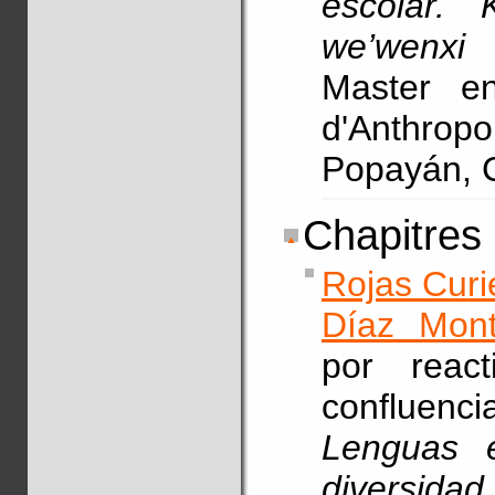
escolar. 
we’wenxi 
Master en
d'Anthrop
Popayán, C
Chapitres
Rojas Curi
Díaz Mont
por react
confluenci
Lenguas e
diversidad