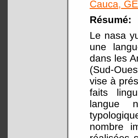
Cauca, G
Résumé:
Le nasa yuw
une langu
dans les 
(Sud-Ouest
vise à pré
faits lin
langue 
typologiq
nombre im