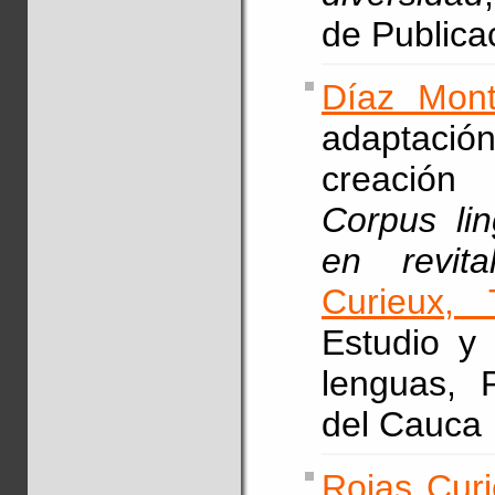
de Public
Díaz Mont
adaptación
creación 
Corpus lin
en revita
Curieux, 
Estudio y 
lenguas, P
del Cauca
Rojas Curi