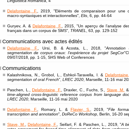
Linguistica Romanica
, 4
Delafontaine, F.
, 2019, "Eléments de comparaison pour une c
macro-syntaxiques et interactionnelles",
Elis
, 6, pp. 44-64
Guryev, A. &
Delafontaine, F.
, 2015, "Un aperçu de l’analyse des
français dans un corpus de SMS",
TRANEL
, 63, pp. 129-152
Communications avec actes édités
Delafontaine, F.
, Ursi, B. & Acosta, L., 2018, "
Annotation
segmentation de corpus oraux: l’expérience du projet SegCor
"C
09/07/2018, pp. 1-15, SHS Web of Conferences
Communications
Kalashnikova, N., Grobol, L., Eshkol-Taravella, I. &
Delafontaine,
segmentation of oral French
",
LREC 2020
, Marseille, 11-16 mai 2
Paschen, L.,
Delafontaine, F.
, Draxler, C., Fuchs, S.,
Stave, M.
& 
time-aligned cross-linguistic reference corpus from language d
LREC 2020
, Marseille, 11-16 mai 2020
Delafontaine, F.
, Romary, L. &
Flavier, S.
, 2019, "
File forma
transcription and annotation
",
DoReCo Workshop
, Berlin, 16-20 
Stave, M.
,
Delafontaine, F.
, Seifart, F. & Paschen, L., 2019, "
A bi