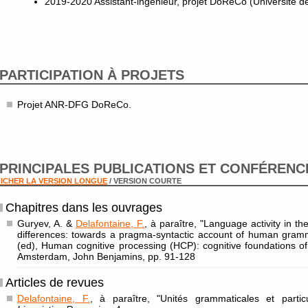
2019-2020 Assistant-ingénieur, projet DoReCo (Université d
PARTICIPATION À PROJETS
Projet ANR-DFG DoReCo.
PRINCIPALES PUBLICATIONS ET CONFÉRENC
ICHER LA VERSION LONGUE
/ VERSION COURTE
Chapitres dans les ouvrages
Guryev, A. &
Delafontaine, F.
, à paraître, "Language activity in th
differences: towards a pragma-syntactic account of human gram
(ed), Human cognitive processing (HCP): cognitive foundations o
Amsterdam, John Benjamins, pp. 91-128
Articles de revues
Delafontaine, F.
, à paraître, "Unités grammaticales et partic