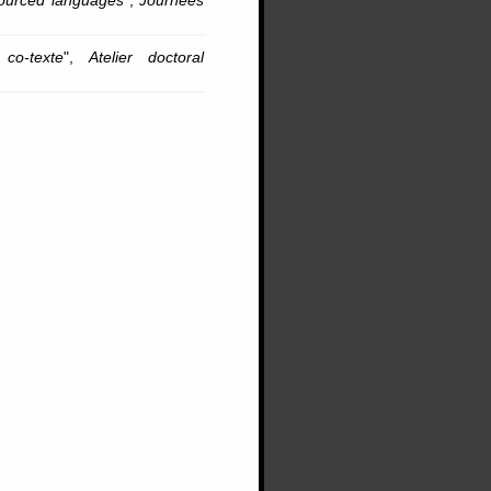
sourced languages
",
Journées
co-texte
",
Atelier doctoral