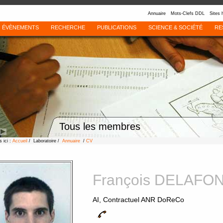
Annuaire
Mots-Clefs DDL
Sites 
ÉVÈNEMENTS
RECHERCHE
PUBLICATIONS
SCIENCE & SOCIÉTÉ
RE
Tous les membres
 ici :
Accueil
/ Laboratoire /
Annuaire
/
CV
François DELAFO
AI, Contractuel ANR DoReCo