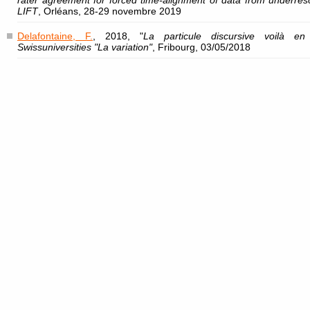
rater agreement for forced time-alignment of data from underre
LIFT
, Orléans, 28-29 novembre 2019
Delafontaine, F.
, 2018, "
La particule discursive voilà en 
Swissuniversities "La variation"
, Fribourg, 03/05/2018