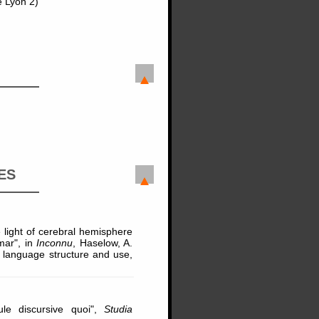
e Lyon 2)
ES
e light of cerebral hemisphere
mar", in
Inconnu
, Haselow, A.
f language structure and use,
ule discursive quoi",
Studia