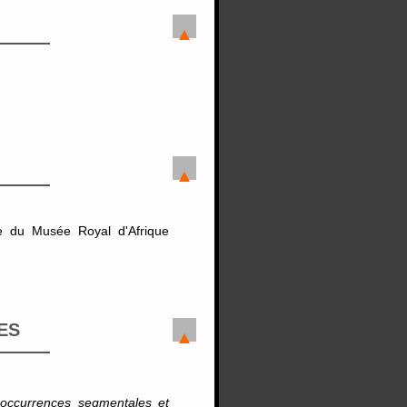
e du Musée Royal d'Afrique
ES
ooccurrences segmentales et