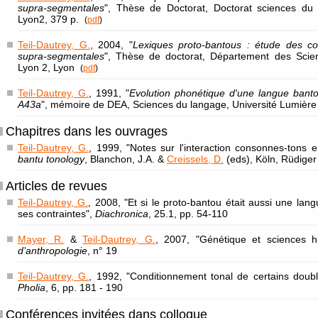
supra-segmentales
", Thèse de Doctorat, Doctorat sciences du 
Lyon2, 379 p.
(
pdf
)
Teil-Dautrey, G.
, 2004, "
Lexiques proto-bantous : étude des c
supra-segmentales
", Thèse de doctorat, Département des Scie
Lyon 2, Lyon
(
pdf
)
Teil-Dautrey, G.
, 1991, "
Evolution phonétique d'une langue bant
A43a
", mémoire de DEA, Sciences du langage, Université Lumiè
Chapitres dans les ouvrages
Teil-Dautrey, G.
, 1999, "Notes sur l'interaction consonnes-tons 
bantu tonology
, Blanchon, J.A. &
Creissels, D.
(eds), Köln, Rüdiger
Articles de revues
Teil-Dautrey, G.
, 2008, "Et si le proto-bantou était aussi une lan
ses contraintes",
Diachronica
, 25.1, pp. 54-110
Mayer, R.
&
Teil-Dautrey, G.
, 2007, "Génétique et sciences 
d’anthropologie
, n° 19
Teil-Dautrey, G.
, 1992, "Conditionnement tonal de certains doub
Pholia
, 6, pp. 181 - 190
Conférences invitées dans colloque