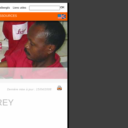
hébergés
Liens utiles
SSOURCES
Dernière mise à jour : 15/04/2008
REY