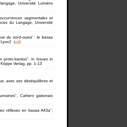
langage, Université Lumière
ooccurrences segmentales et
nces du Langage, Université
oue du nord-ouest : le basaa
re Lyon2
(
pdf
)
en proto-bantou", in
Issues in
 Köppe Verlag, pp. 1-13
gue, avec ses déséquilibres et
humaines",
Cahiers gabonais
les réflexes en basaa A43a",