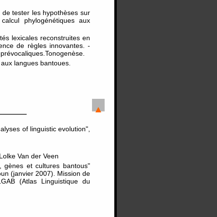
 de tester les hypothèses sur
calcul phylogénétiques aux
tés lexicales reconstruites en
ence de règles innovantes. -
s prévocaliques.Tonogenèse.
 aux langues bantoues.
yses of linguistic evolution",
 Lolke Van der Veen
, gènes et cultures bantous"
oun (janvier 2007). Mission de
LGAB (Atlas Linguistique du