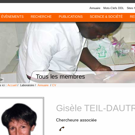
Annuaire
Mots-Clefs DDL
Sites 
ÉVÈNEMENTS
RECHERCHE
PUBLICATIONS
SCIENCE & SOCIÉTÉ
RE
Tous les membres
 ici :
Accueil
/ Laboratoire /
Annuaire
/
CV
Gisèle TEIL-DAUT
Chercheure associée