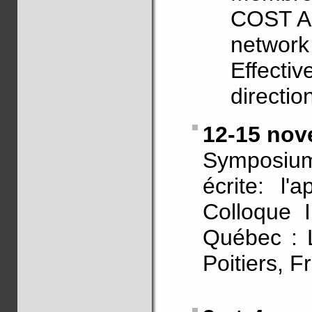
COST Ac
network
Effectiv
directi
12-15 nov
Symposium
écrite: l
Colloque I
Québec : L
Poitiers, F