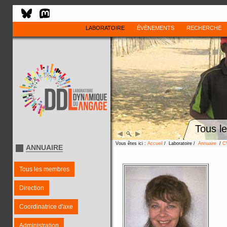
LABORATOIRE
ÉVÈNEMENTS
RECHERCHE
Tous l
Vous êtes ici :
Accueil
/ Laboratoire /
Annuaire
/
C
ANNUAIRE
Tous les membres
Direction
Coordinatrice d'axe
Administration