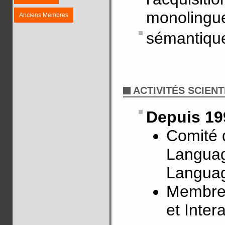
monolingue
Anciens Membres
sémantique
ACTIVITÉS SCIENT
Depuis 19
Comité d
Language
Langua
Membre d
et Inte