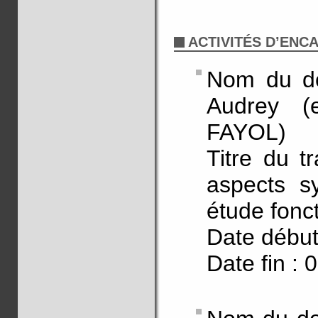
ACTIVITÉS D’EN
Nom du d
Audrey (e
FAYOL)
Titre du tr
aspects sy
étude fonc
Date début
Date fin : 