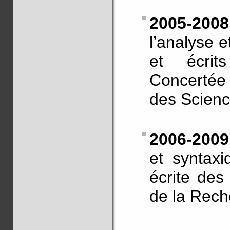
2005-20
l’analyse e
et écrit
Concertée I
des Scienc
2006-200
et syntaxi
écrite des
de la Rec