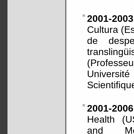
2001-2003
Cultura (E
de desper
translingü
(Profess
Universit
Scientifiqu
2001-200
Health (U
and Mor