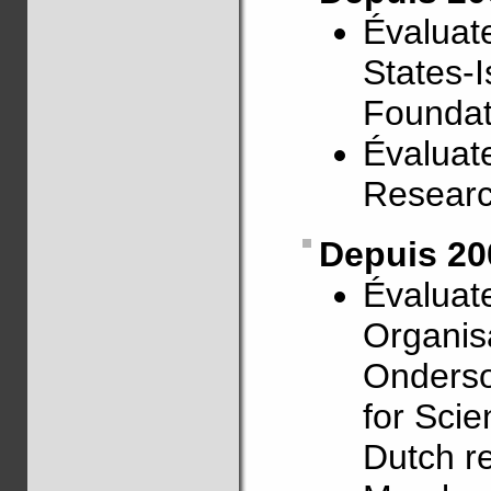
Évaluate
States-I
Foundat
Évaluate
Researc
Depuis 20
Évaluat
Organis
Onderso
for Sci
Dutch r