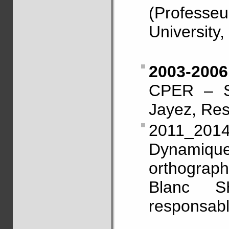
(Professe
University
2003-20
CPER – S
Jayez, Res
2011_201
Dynami
orthogra
Blanc S
responsabl