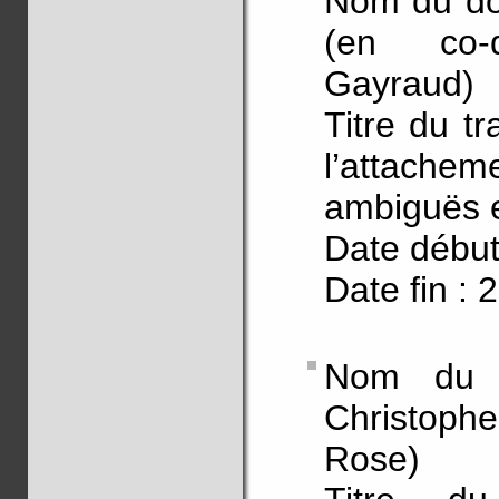
Nom du do
(en co-d
Gayraud)
Titre du tr
l’attachem
ambiguës e
Date début
Date fin : 
Nom du 
Christoph
Rose)