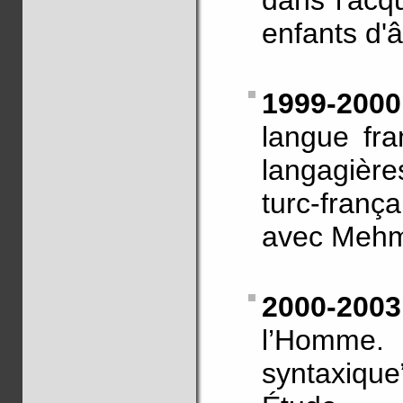
dans l'acq
enfants d'â
1999-20
langue fra
langagièr
turc-franç
avec Mehme
2000-20
l’Homme. 
syntaxique