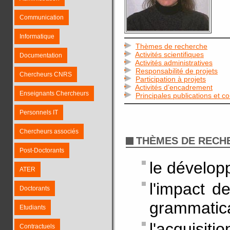
Communication
Informatique
Thèmes de recherche
Activités scientifiques
Documentation
Activités administratives
Responsabilité de projets
Chercheurs CNRS
Participation à projets
Activités d’encadrement
Enseignants Chercheurs
Principales publications et c
Personnels IT
Chercheurs associés
THÈMES DE RECH
Post-Doctorants
le dévelop
ATER
l'impact d
Doctorants
grammatic
Etudiants
l'acquisit
Contractuels