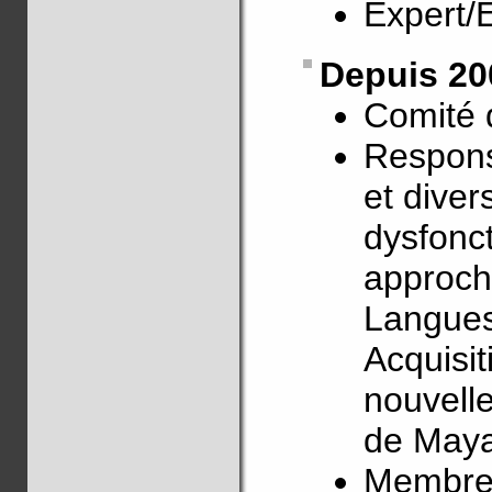
Expert/
Depuis 20
Comité 
Respons
et diver
dysfonc
approch
Langues,
Acquisi
nouvelle
de May
Membre