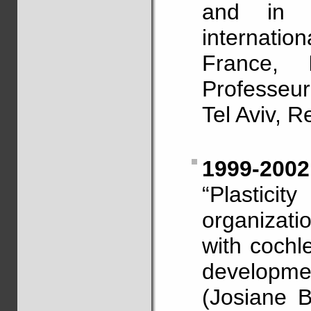
and in di
internati
France, 
Professeu
Tel Aviv, 
1999-2002
“Plastici
organizati
with cochl
developme
(Josiane B