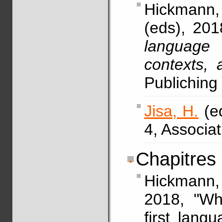
Hickmann,
(eds), 201
language
contexts, 
Publichin
Jisa, H.
(ed
4, Associa
Chapitres
Hickmann,
2018, "Wha
first lang