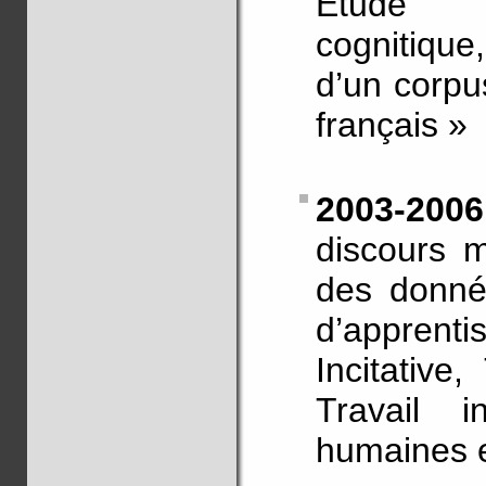
Étude li
cognitique
d’un corpu
français »
2003-200
discours m
des donné
d’appren
Incitative,
Travail i
humaines e