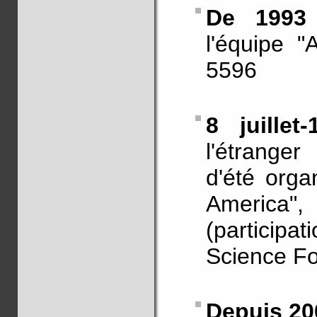
De 1993
l'équipe "
5596
8 juille
l'étranger
d'été orga
America",
(particip
Science Fo
Depuis 20