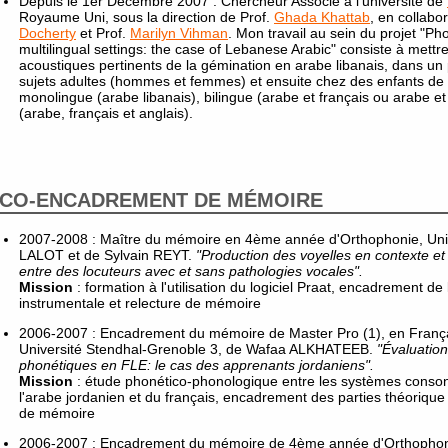
Depuis le 1er Décembre 2007 : Chercheur Associé à l'université de
Royaume Uni, sous la direction de Prof.
Ghada Khattab
, en collabo
Docherty
et Prof.
Marilyn Vihman
. Mon travail au sein du projet "Pho
multilingual settings: the case of Lebanese Arabic" consiste à mettre
acoustiques pertinents de la gémination en arabe libanais, dans u
sujets adultes (hommes et femmes) et ensuite chez des enfants de 9
monolingue (arabe libanais), bilingue (arabe et français ou arabe et 
(arabe, français et anglais).
CO-ENCADREMENT DE MÉMOIRE
2007-2008 : Maître du mémoire en 4ème année d'Orthophonie, Univ
LALOT et de Sylvain REYT.
"Production des voyelles en contexte et
entre des locuteurs avec et sans pathologies vocales".
Mission
: formation à l'utilisation du logiciel Praat, encadrement de 
instrumentale et relecture de mémoire
2006-2007 : Encadrement du mémoire de Master Pro (1), en Franç
Université Stendhal-Grenoble 3, de Wafaa ALKHATEEB.
"Évaluatio
phonétiques en FLE: le cas des apprenants jordaniens".
Mission
: étude phonético-phonologique entre les systèmes conson
l'arabe jordanien et du français, encadrement des parties théorique
de mémoire
2006-2007 : Encadrement du mémoire de 4ème année d'Orthophonie