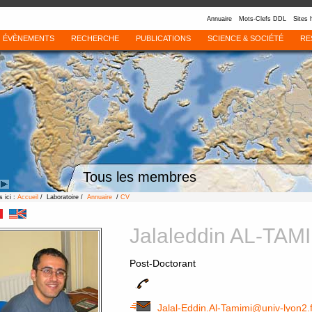
Annuaire
Mots-Clefs DDL
Sites 
ÉVÈNEMENTS
RECHERCHE
PUBLICATIONS
SCIENCE & SOCIÉTÉ
RE
Tous les membres
 ici :
Accueil
/ Laboratoire /
Annuaire
/
CV
Jalaleddin AL-TAM
Post-Doctorant
Jalal-Eddin.Al-Tamimi@univ-lyon2.f