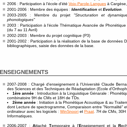
2006 : Participation à l'école d'été
Voix-Parole-Langues
à Cargèse, 
2001-2006 : Membre des équipes :
Identification
et
Evolution
.
2003-2005 : Membre du projet
"Structuration et dynamiq
phonologiques"
2003 : Participation à l'école Thématique Avancée de Phonétique
(du 7 au 11 Avril)
2002-2003 : Membre du projet cognitique (P3)
2001-2002 : Participation à la réalisation de la base de données
bibliographiques, saisie des données de la base.
ENSEIGNEMENTS
2007-2008 : Chargé d'enseignement à l'Université Claude Bernard
des Sciences et des Techniques de Réadaptation (Ecole d'Orthoph
1ère année
: Introduction à la Linguistique Génarale : Phonétiq
combinatoire 9H de CMs et 18H de TDs.
2ème année
: Initiation à la Phonétique Acoustique & au Traite
dont Lecture de spectrogramme, Comparaison entre "Normalité" et 
ordinateur avec les logiciels :
WinSnoori
et
Praat
. 7H de CMs, 30H
Informatiques.
2006-2007 :
A
ttaché
T
emporaire à l'
E
nseignement et la
R
ec