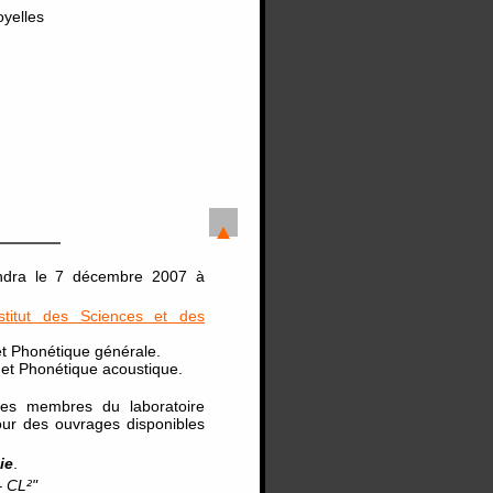
oyelles
ndra le 7 décembre 2007 à
nstitut des Sciences et des
et Phonétique générale.
 et Phonétique acoustique.
des membres du laboratoire
our des ouvrages disponibles
ie
.
 CL²"