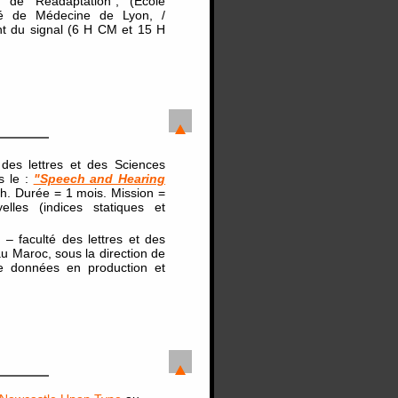
e de Réadaptation”, (Ecole
lté de Médecine de Lyon, /
t du signal (6 H CM et 15 H
des lettres et des Sciences
s le :
"Speech and Hearing
yih. Durée = 1 mois. Mission =
lles (indices statiques et
– faculté des lettres et des
 Maroc, sous la direction de
e données en production et