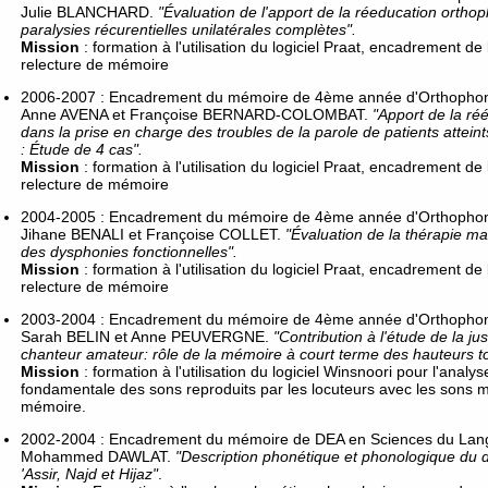
Julie BLANCHARD.
"Évaluation de l'apport de la réeducation ortho
paralysies récurentielles unilatérales complètes".
Mission
: formation à l'utilisation du logiciel Praat, encadrement de
relecture de mémoire
2006-2007 : Encadrement du mémoire de 4ème année d'Orthophonie
Anne AVENA et Françoise BERNARD-COLOMBAT.
"Apport de la ré
dans la prise en charge des troubles de la parole de patients attein
: Étude de 4 cas".
Mission
: formation à l'utilisation du logiciel Praat, encadrement de
relecture de mémoire
2004-2005 : Encadrement du mémoire de 4ème année d'Orthophonie
Jihane BENALI et Françoise COLLET.
"Évaluation de la thérapie m
des dysphonies fonctionnelles".
Mission
: formation à l'utilisation du logiciel Praat, encadrement de
relecture de mémoire
2003-2004 : Encadrement du mémoire de 4ème année d'Orthophonie
Sarah BELIN et Anne PEUVERGNE.
"Contribution à l'étude de la ju
chanteur amateur: rôle de la mémoire à court terme des hauteurs t
Mission
: formation à l'utilisation du logiciel Winsnoori pour l'analy
fondamentale des sons reproduits par les locuteurs avec les sons m
mémoire.
2002-2004 : Encadrement du mémoire de DEA en Sciences du Langa
Mohammed DAWLAT.
"Description phonétique et phonologique du d
'Assir, Najd et Hijaz"
.