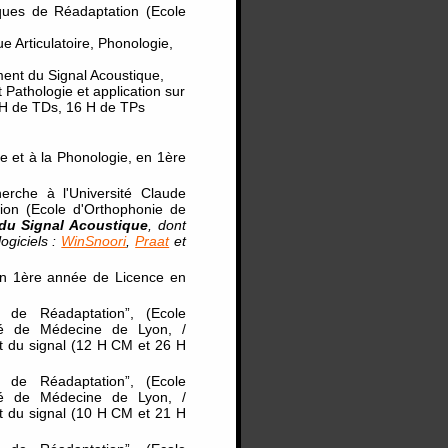
iques de Réadaptation (Ecole
e Articulatoire, Phonologie,
ment du Signal Acoustique,
Pathologie et application sur
 H de TDs, 16 H de TPs
ue et à la Phonologie, en 1ère
herche à l'Université Claude
tion (Ecole d'Orthophonie de
du Signal Acoustique
, dont
ogiciels :
WinSnoori
,
Praat
et
, en 1ère année de Licence en
e de Réadaptation”, (Ecole
lté de Médecine de Lyon, /
 du signal (12 H CM et 26 H
e de Réadaptation”, (Ecole
lté de Médecine de Lyon, /
 du signal (10 H CM et 21 H