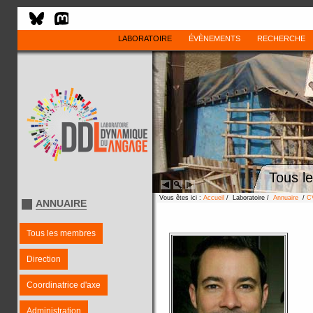
LABORATOIRE
ÉVÈNEMENTS
RECHERCHE
Tous l
Vous êtes ici :
Accueil
/ Laboratoire /
Annuaire
/
C
ANNUAIRE
Tous les membres
Direction
Coordinatrice d'axe
Administration