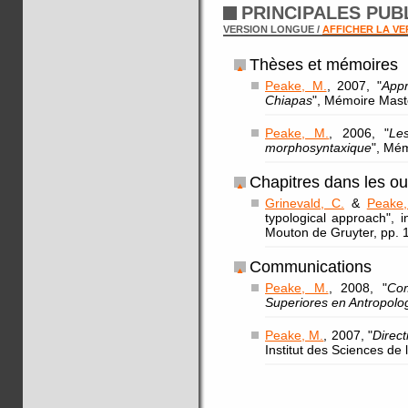
PRINCIPALES PUB
VERSION LONGUE /
AFFICHER LA V
Thèses et mémoires
Peake, M.
, 2007, "
Appr
Chiapas
", Mémoire Maste
Peake, M.
, 2006, "
Le
morphosyntaxique
", Mém
Chapitres dans les o
Grinevald, C.
&
Peake
typological approach", 
Mouton de Gruyter, pp. 
Communications
Peake, M.
, 2008, "
Com
Superiores en Antropolog
Peake, M.
, 2007, "
Direct
Institut des Sciences d