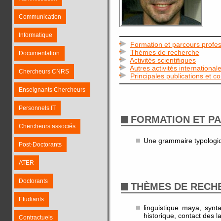
Communication
Informatique
Formation et parcours profes
Thèmes de recherche
Documentation
Activités scientifiques
Autres activités international
Chercheurs CNRS
Principales publications et c
Enseignants Chercheurs
Personnels IT
FORMATION ET P
Chercheurs associés
Une grammaire typologiq
Post-Doctorants
ATER
Doctorants
THÈMES DE RECH
Etudiants
linguistique maya, synt
historique, contact des 
Contractuels