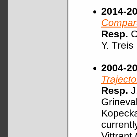
2014-2
Comparai
Resp.
C
Y. Trei
2004-20
Trajecto
Resp.
J.
Grineva
Kopecka
current
Vittran