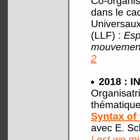
Co-organis
dans le ca
Universaux
(LLF) :
Esp
mouvement
2
2018 : I
Organisatri
thématique
Syntax of
avec E. Sc
Lest we m