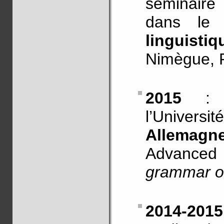
séminaire
dans le
linguistiq
Nimègue, 
2015
l’Universi
Allemagn
Advanced
grammar of 
2014-201