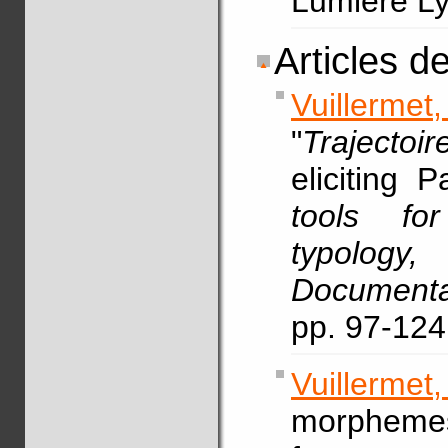
Lumière Ly
Articles d
Vuillermet
"
Trajectoir
eliciting 
tools for
typology
, 
Document
pp. 97-124
Vuillermet
morphemes