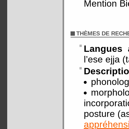
Mention Bi
THÈMES DE RECH
Langues 
l’ese ejja 
Descripti
phonolog
morpholog
incorporat
posture (a
appréhens