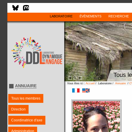
LABORATOIRE
ÉVÈNEMENTS
RECHERCHE
Tous l
Vous êtes ici :
Accueil
/ Laboratoire /
Annuaire
/
C
ANNUAIRE
Tous les membres
Direction
Coordinatrice d'axe
Administration