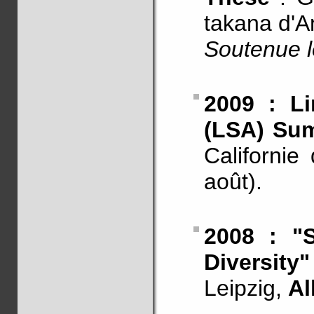
takana d'A
Soutenue l
2009 : Li
(LSA) Sum
Californie
août).
2008 : "S
Diversity"
Leipzig,
Al