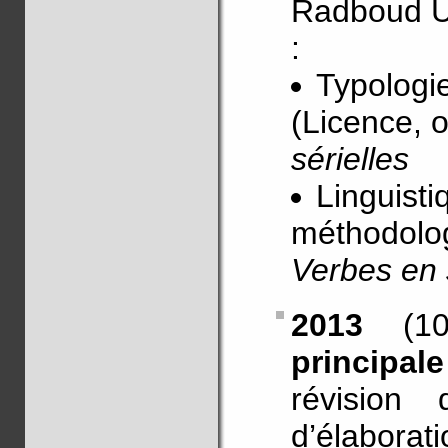
Radboud Un
:
Typologie
(Licence, o
sérielles
Linguisti
méthodolog
Verbes en 
2013
(10-
principal
révision 
d’élaborat