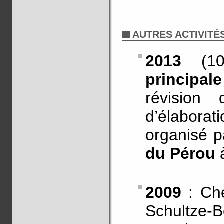
AUTRES ACTIVITÉ
2013
(10-
principal
révision 
d’élaborat
organisé p
du Pérou
à
2009
: Che
Schultze