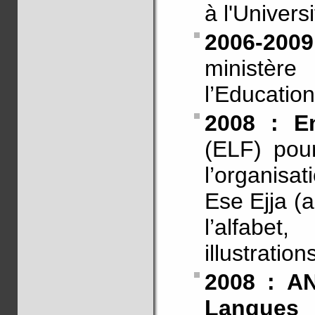
à l'Univers
2006-2009
ministè
l’Education
2008 : E
(ELF) pou
l’organisat
Ese Ejja (a
l’alfabet,
illustratio
2008 : AN
Langues 