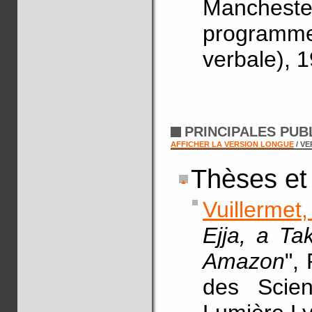
Manchest
program
verbale), 1
PRINCIPALES PUB
AFFICHER LA VERSION LONGUE
/ V
Thèses et
Vuillermet
Ejja, a Ta
Amazon
",
des Scien