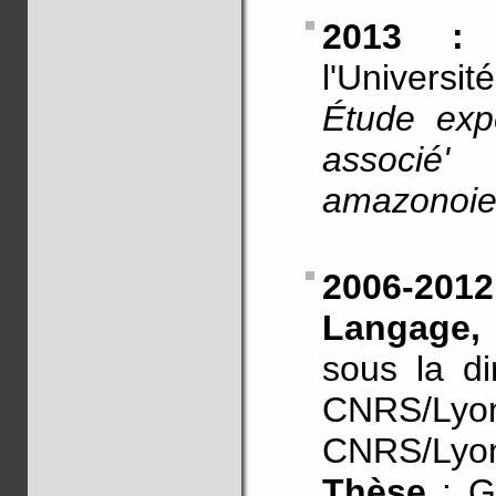
2013 : 
l'Universit
Étude exp
associé
amazonoien
2006-2012
Langage,
sous la di
CNRS/Lyon
CNRS/Lyon
Thèse
: G