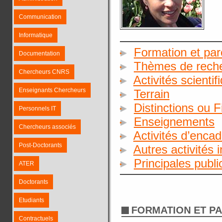
Communication
Informatique
Formation et par
Documentation
Thèmes de rech
Chercheurs CNRS
Activités scientif
Enseignants Chercheurs
Terrain
Distinctions ou 
Personnels IT
Enseignements
Chercheurs associés
Activités d’enca
Post-Doctorants
Autres activités 
Principales publ
ATER
Doctorants
Etudiants
FORMATION ET P
Contractuels