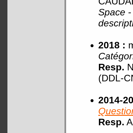
CAUDAL
Space -
descrip
2018 :
Catégor
Resp.
N
(DDL-CN
2014-2
Questio
Resp.
A