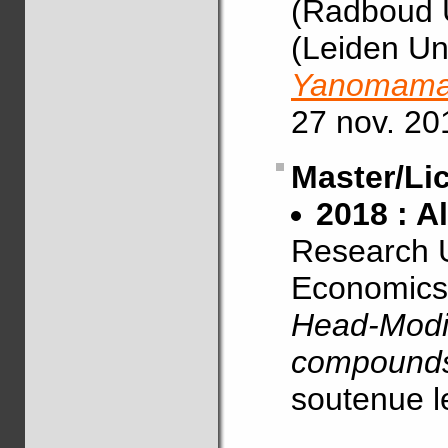
(Radboud U
(Leiden Uni
Yanomama 
27 nov. 20
Master/Li
2018 : A
Research U
Economics
Head-Modif
compounds:
soutenue l