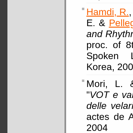
Hamdi, R.
E. &
Pelleg
and Rhythm
proc. of 8
Spoken L
Korea, 20
Mori, L.
"
VOT e vari
delle velar
actes de A
2004