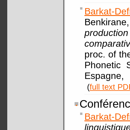
Barkat-De
Benkirane, 
productio
comparativ
proc. of th
Phonetic 
Espagne, 
(
full text P
Conférenc
Barkat-De
linguisti