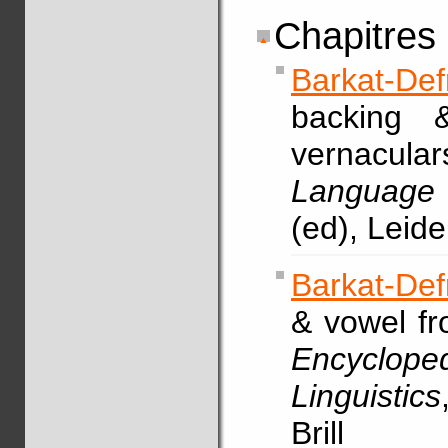
Chapitres
Barkat-De
backing 
vernacula
Language 
(ed), Leiden
Barkat-Def
& vowel fro
Encyclop
Linguistics
Brill