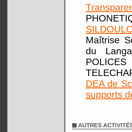
Transpa
PHONET
SILDOULO
Maîtrise S
du Lang
POLIC
TELECH
DEA de Sc
supports d
AUTRES ACTIVITÉ