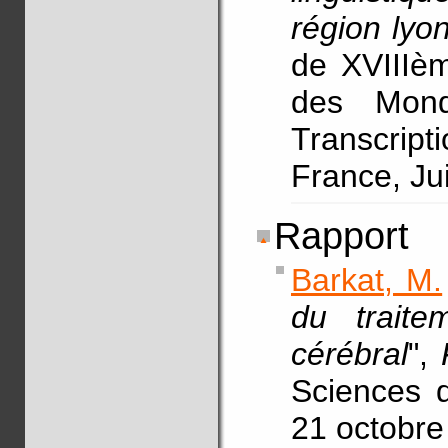
région lyo
de XVIIIè
des Mond
Transcrip
France, Jui
Rapport
Barkat, M.
du trait
cérébral
",
Sciences 
21 octobre