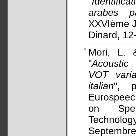
"
Identific
arabes p
XXVIème Jo
Dinard, 12
Mori, L.
"
Acoustic 
VOT varia
italian
", p
Eurospeec
on Spe
Technol
Septembre 