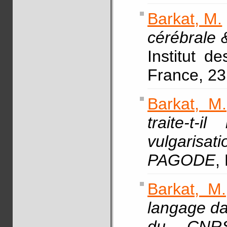
Barkat, M.
cérébrale 
Institut d
France, 2
Barkat, M.
traite-t-
vulgaris
PAGODE
,
Barkat, M.
langage da
du CNR