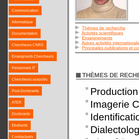
Communication
Informatique
Thèmes de recherche
Activités scientifiques
Documentation
Enseignements
Autres activités international
Chercheurs CNRS
Principales publications et c
Enseignants Chercheurs
Personnels IT
THÈMES DE RECH
Chercheurs associés
Production
Post-Doctorants
Imagerie 
ATER
Identifica
Doctorants
Etudiants
Dialectolo
Contractuels