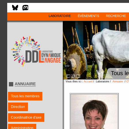
LABORATOIRE
ÉVÈNEMENTS
RECHERCHE
Tous l
Vous êtes ici :
Accueil
/ Laboratoire /
Annuaire
/
C
ANNUAIRE
Tous les membres
Direction
Coordinatrice d'axe
Administration