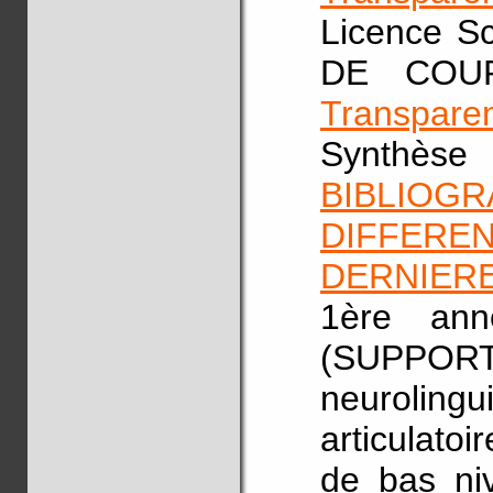
Licence S
DE COURS(
Transparen
Synthèse 
BIBLI
DIFFERE
DERNIER
1ère ann
(SUPPORT 
neuroling
articulatoi
de bas ni