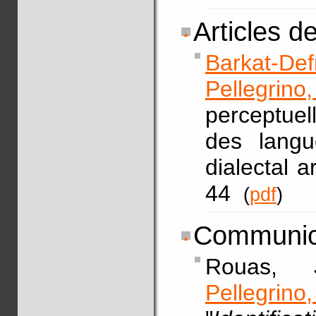
Articles d
Barkat-De
Pellegrin
perceptuell
des langu
dialectal 
44
(
pdf
)
Communica
Rouas, 
Pellegrino