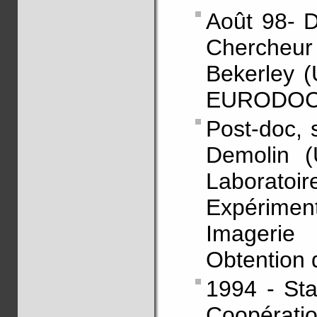
Août 98- D
Chercheur
Bekerley (
EURODOC d
Post-doc, s
Demolin (U
Labora
Expérimen
Imageri
Obtention 
1994 - St
Coopératio