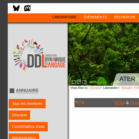
LABORATOIRE
ÉVÈNEMENTS
RECHERCHE
ATER
Vous êtes ici :
Accueil
/ Laboratoire /
Annuaire
/
A
ANNUAIRE
NOM
&
Pré
Tous les membres
Direction
Coordinatrice d'axe
Administration