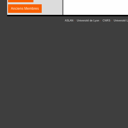
Anciens Membres
ASLAN
-
Université de Lyon
-
CNRS
-
Université 