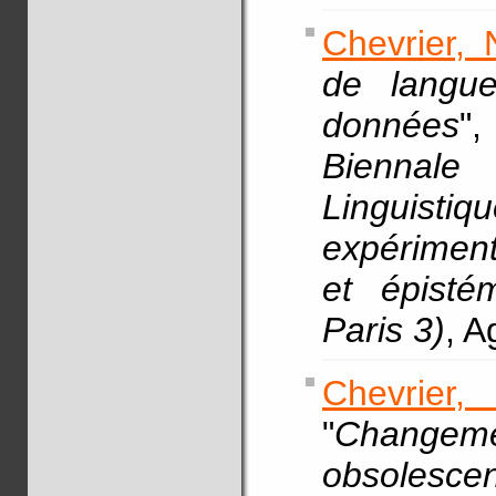
Chevrier, 
de langue
données
"
Biennale
Linguistiq
expériment
et épisté
Paris 3)
, A
Chevrier,
"
Changem
obsolescen