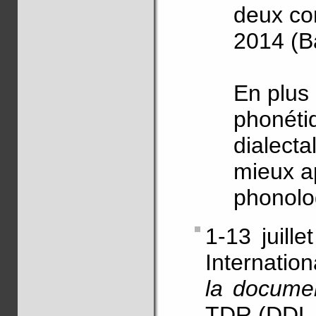
deux co
2014 (B
En plus
phonéti
dialecta
mieux a
phonolo
1-13 juill
Internatio
la document
TDR (DDL,