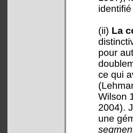
identifi
(ii)
La c
distinct
pour au
doublem
ce qui 
(Lehman
Wilson 
2004). 
une gém
segmen