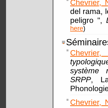
Chevrier, 
del rama, 
peligro ",
here
)
Séminaires
Chevrier,
typologiqu
système 
SRPP
, La
Phonologie
Chevrier, 