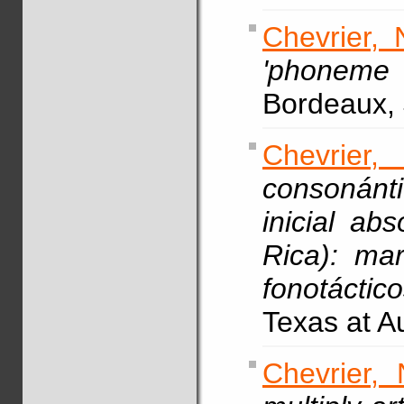
Chevrier, 
'phoneme 
Bordeaux, 
Chevrier
consonánt
inicial ab
Rica): ma
fonotáctico
Texas at A
Chevrier, 