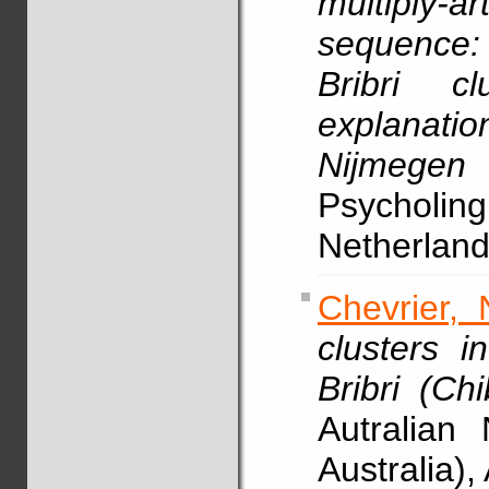
multiply-
sequence:
Bribri c
explanati
Nijmege
Psycholi
Netherlan
Chevrier, 
clusters 
Bribri (Ch
Autralian 
Australia),