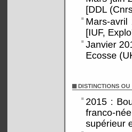
[DDL (Cnrs
Mars-avril
[IUF, Explo
Janvier 20
Ecosse (U
DISTINCTIONS OU
2015 : Bou
franco-né
supérieur e