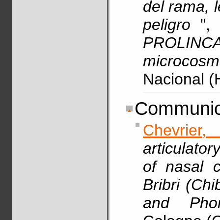
del rama, 
peligro
",
PROLIN
microcosm
Nacional (
Communic
Chevrier, 
articulato
of nasal c
Bribri (Ch
and Pho