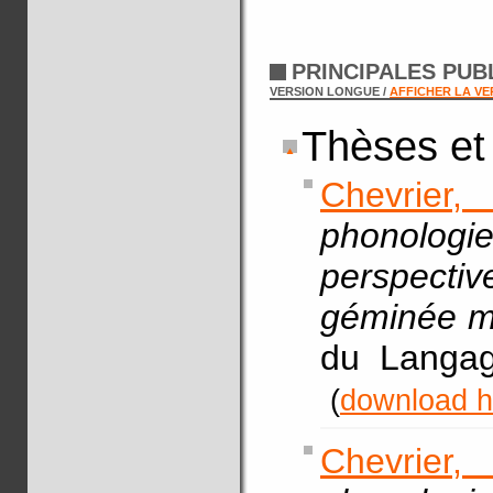
PRINCIPALES PUB
VERSION LONGUE /
AFFICHER LA V
Thèses et
Chevrier,
phonologie
perspecti
géminée m
du Langag
(
download h
Chevrier