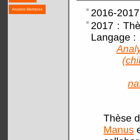
Anciens Membres
2016-2017 
2017 : Thè
Langage :
Analy
(ch
na
Thèse d
Manus