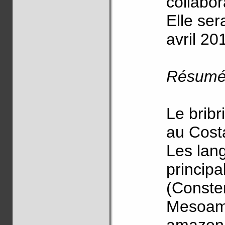
collabo
Elle se
avril 20
Résum
Le bribr
au Cost
Les lan
principa
(Consten
Mesoam