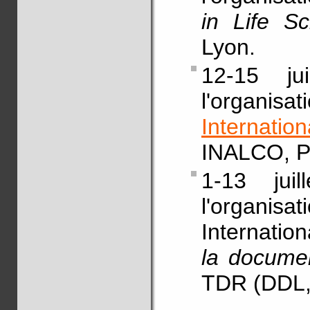
in Life S
Lyon.
12-15 ju
l'organis
Internati
INALCO, Pa
1-13 juil
l'organisa
Internatio
la document
TDR (DDL,