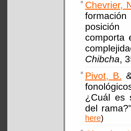
Chevrier, 
formació
posición
comporta e
complejid
Chibcha
, 
Pivot, B.
fonológico
¿Cuál es s
del rama?
here
)