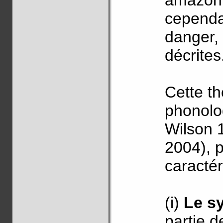
amazoni
cependa
danger,
décrites
Cette th
phonolog
Wilson 
2004), 
caractér
(i)
Le s
partie 