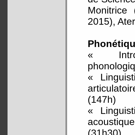
Monitrice 
2015), Ate
Phonétiqu
« Intr
phonologiq
« Linguis
articulato
(147h)
« Linguis
acoustique
(31h30)