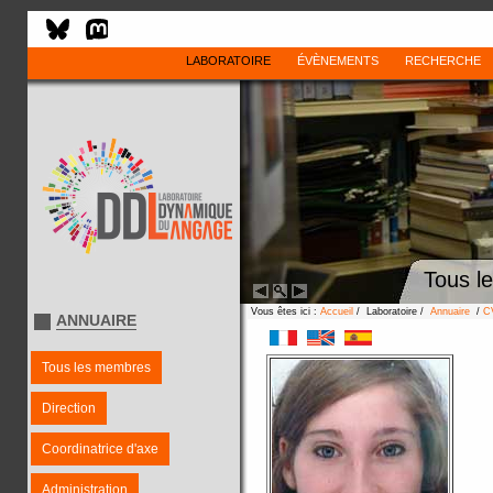
LABORATOIRE
ÉVÈNEMENTS
RECHERCHE
Tous l
Vous êtes ici :
Accueil
/ Laboratoire /
Annuaire
/
C
ANNUAIRE
Tous les membres
Direction
Coordinatrice d'axe
Administration