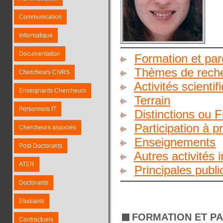
Communication
Informatique
Documentation
Formation et par
Thèmes de rech
Chercheurs CNRS
Activités scientif
Enseignants Chercheurs
Terrain
Personnels IT
Distinctions ou 
Participation à p
Chercheurs associés
Enseignements
Post-Doctorants
Autres activités 
ATER
Principales publ
Doctorants
Etudiants
FORMATION ET P
Contractuels