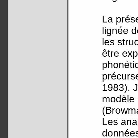
La prése
lignée d
les stru
être exp
phonéti
précurs
1983). J
modèle d
(Browma
Les ana
données