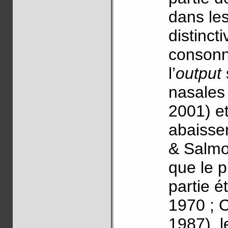
dans les
distinct
consonn
l’
output
nasales
2001) e
abaissem
& Salmo
que le 
partie é
1970 ; 
1987), l