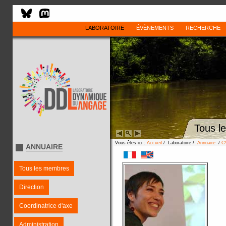
LABORATOIRE
ÉVÈNEMENTS
RECHERCHE
Tous l
Vous êtes ici :
Accueil
/ Laboratoire /
Annuaire
/
C
ANNUAIRE
Tous les membres
Direction
Coordinatrice d'axe
Administration