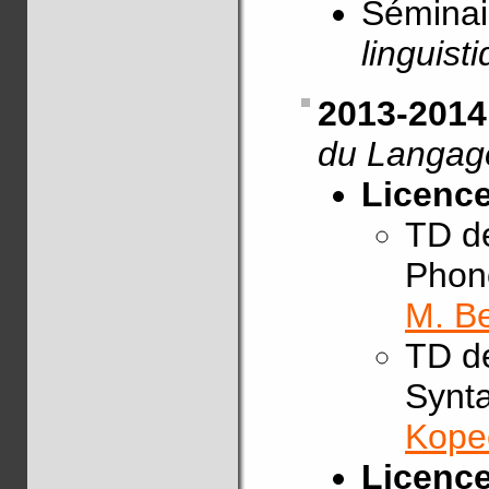
Sémina
linguist
2013-2014 
du Langage
Licence
TD 
Phono
M. Be
TD 
Synta
Kope
Licence