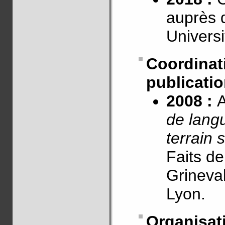
auprès 
Univers
Coordin
publicati
2008 :
A
de langu
terrain 
Faits de
Grineva
Lyon.
Organi