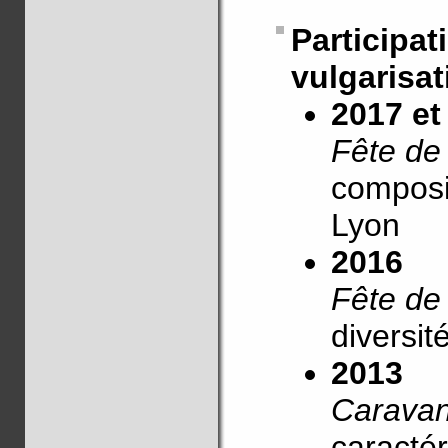
Particip
vulgarisat
2017 et
Fête de
composi
Lyon
2016
Fête de
diversi
2013
Carava
caractér