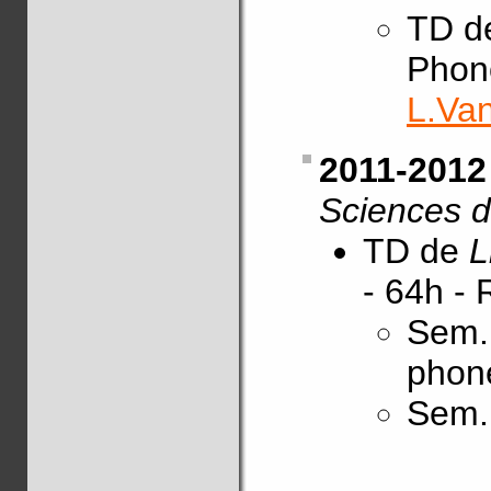
TD d
Phono
L.Va
2011-201
Sciences d
TD de
L
- 64h -
Sem. 
phoné
Sem. 