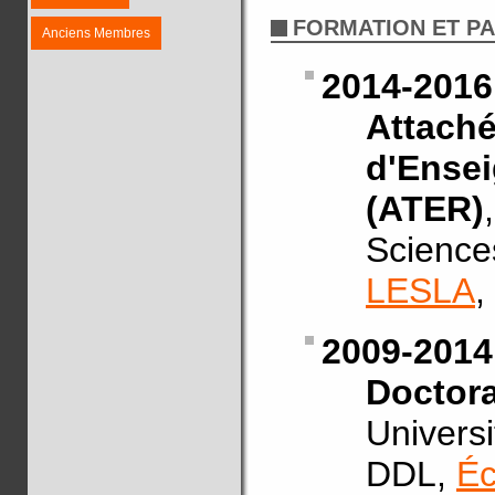
FORMATION ET P
Anciens Membres
2014-2016
Attach
d'Ense
(ATER)
Science
LESLA
,
2009-2014
Doctor
Univers
DDL,
Éc