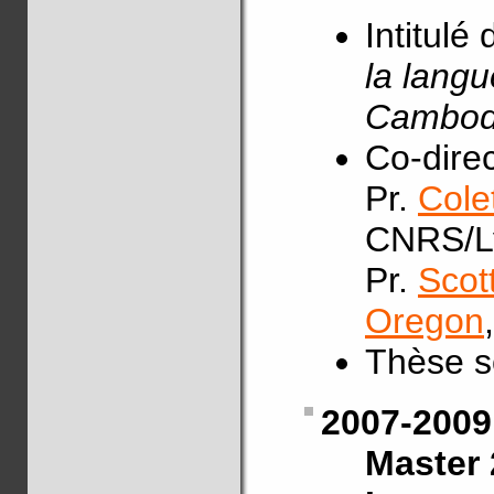
Intitulé
la lang
Cambodg
Co-direc
Pr.
Cole
CNRS/L
Pr.
Scot
Oregon
Thèse s
2007-2009
Master 