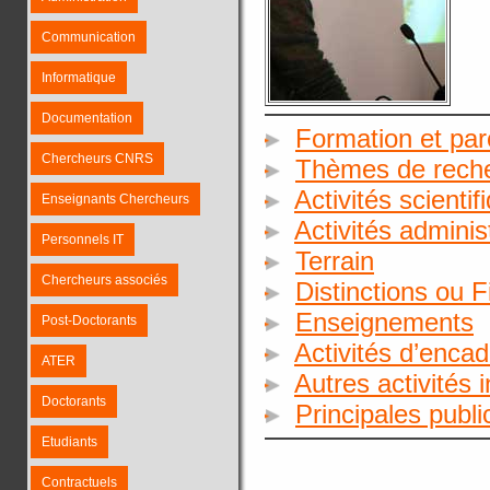
Communication
Informatique
Documentation
Formation et par
Chercheurs CNRS
Thèmes de rech
Activités scientif
Enseignants Chercheurs
Activités adminis
Personnels IT
Terrain
Chercheurs associés
Distinctions ou 
Enseignements
Post-Doctorants
Activités d’enca
ATER
Autres activités 
Doctorants
Principales publ
Etudiants
Contractuels