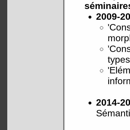
séminaire
2009-2
'Cons
morph
'Cons
types
'Elém
infor
2014-2
Sémant