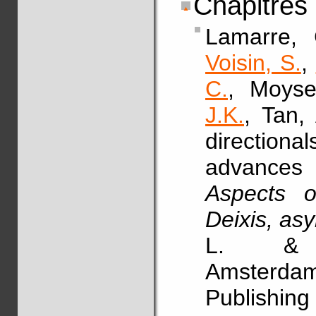
Chapitres
Lamarre,
Voisin, S.
,
C.
, Moyse
J.K.
, Tan,
direction
advances
Aspects o
Deixis, as
L. & 
Amsterdam
Publishing