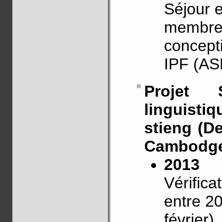
Séjour e
membres
concepti
IPF (AS
Projet 
linguisti
stieng (D
Cambodg
2013
Vérifica
entre 2
février).