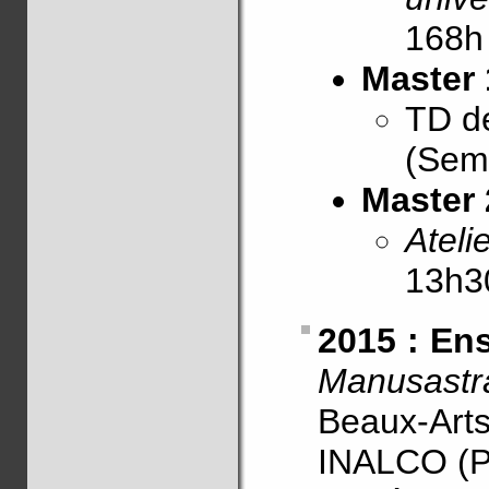
168h
Master 
TD 
(Sem.
Master 
Ateli
13h3
2015 : En
Manusastr
Beaux-Art
INALCO (P