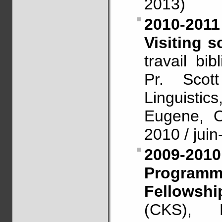
2013)
2010-2011
Visiting 
travail bi
Pr. Scot
Linguistic
Eugene, O
2010 / jui
2009-2010
Program
Fellowshi
(CKS),