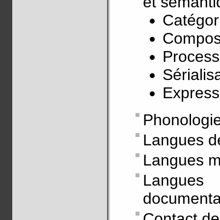
et sémanti
Catégor
Composi
Process
Sérialis
Express
Phonologie
Langues d
Langues m
Langue
documentati
Contact de