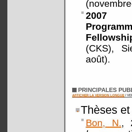
(novembre
2007
Program
Fellowshi
(CKS), Si
août).
PRINCIPALES PUB
AFFICHER LA VERSION LONGUE
/ V
Thèses et
Bon, N.
, 