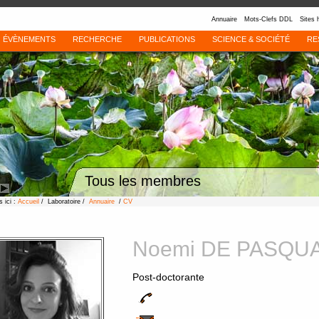
Annuaire
Mots-Clefs DDL
Sites 
ÉVÈNEMENTS
RECHERCHE
PUBLICATIONS
SCIENCE & SOCIÉTÉ
RE
Tous les membres
 ici :
Accueil
/ Laboratoire /
Annuaire
/
CV
Noemi DE PASQU
Post-doctorante