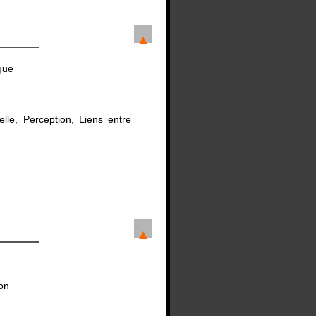
ique
le, Perception, Liens entre
on