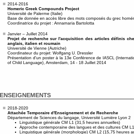
2014-2016
Homeric Greek Compounds Project
Université de Palerme (Italie)
Base de donnée en accès libre des mots composés du grec homé
Coordinatrice du projet : Annamaria Bartolotta
Janvier – Juillet 2014
Projet de recherche sur l'acquisition des articles définis ch
anglais, italien et roumain
Université de Vienne (Autriche)
Coordinateur du projet: Wolfgang U. Dressler
Présentation d'un poster à la 13e Conférence de IASCL (Internatio
of Child Language), Amsterdam, 14 - 18 Juillet 2014
ENSEIGNEMENTS
2018-2020
Attachée Temporaire d'Enseignement et de Recherche
Département de Sciences du langage, Université Lumière Lyon 2
Linguistique générale CM L1 (31,5 heures annuelles)
Approche contemporaine des langues et des cultures CM L1
Linguistique générale (morphologie) CM L2 (15,75 heures a