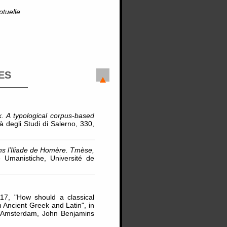
ptuelle
ES
. A typological corpus-based
 degli Studi di Salerno, 330,
s l’Iliade de Homère. Tmèse,
 Umanistiche, Université de
17, "How should a classical
Ancient Greek and Latin", in
s), Amsterdam, John Benjamins