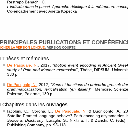
Restrepo Benachi, C.
L’individu dans le passé. Approche déictique à la métaphore conce
Co-encadrement avec Anetta Kopecka
PRINCIPALES PUBLICATIONS ET CONFÉRENC
ICHER LA VERSION LONGUE
/ VERSION COURTE
Thèses et mémoires
De Pasquale, N.
, 2017, "
Motion event encoding in Ancient Greek
study of Path and Manner expression
", Thèse, DIPSUM, Università
330 p.
De Pasquale, N.
, 2012, "
Sens et fonctions du préverbe grec
ek
dan
grammaticalisation, lexicalisation (en italien)
", Mémoire, Scienze
Palerme, Palerme, 130 p.
Chapitres dans les ouvrages
Iacobini, C., Corona, L.,
De Pasquale, N.
& Buoniconto, A., 20
Satellite-Framed language behave? Path encoding asymmetries in 
Space in Diachrony
, Luraghi, S., Nikitina, T. & Zanchi, C. (ed
Publishing Company, pp. 95-118