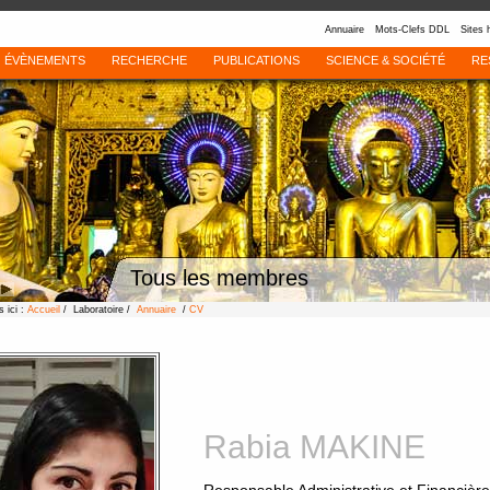
Annuaire
Mots-Clefs DDL
Sites 
ÉVÈNEMENTS
RECHERCHE
PUBLICATIONS
SCIENCE & SOCIÉTÉ
RE
Tous les membres
 ici :
Accueil
/ Laboratoire /
Annuaire
/
CV
Rabia MAKINE