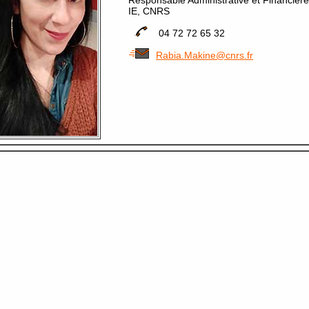
Responsable Administrative et Financière
IE, CNRS
04 72 72 65 32
Rabia.Makine@cnrs.fr