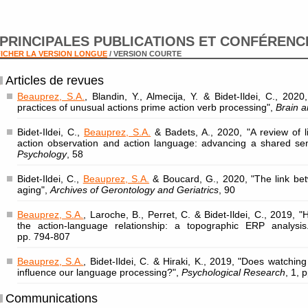
PRINCIPALES PUBLICATIONS ET CONFÉRENC
ICHER LA VERSION LONGUE
/ VERSION COURTE
Articles de revues
Beauprez, S.A.
, Blandin, Y., Almecija, Y. & Bidet-Ildei, C., 202
practices of unusual actions prime action verb processing",
Brain a
Bidet-Ildei, C.,
Beauprez, S.A.
& Badets, A., 2020, "A review of l
action observation and action language: advancing a shared se
Psychology
, 58
Bidet-Ildei, C.,
Beauprez, S.A.
& Boucard, G., 2020, "The link be
aging",
Archives of Gerontology and Geriatrics
, 90
Beauprez, S.A.
, Laroche, B., Perret, C. & Bidet-Ildei, C., 2019,
the action-language relationship: a topographic ERP analysis
pp. 794-807
Beauprez, S.A.
, Bidet-Ildei, C. & Hiraki, K., 2019, "Does watchi
influence our language processing?",
Psychological Research
, 1, 
Communications