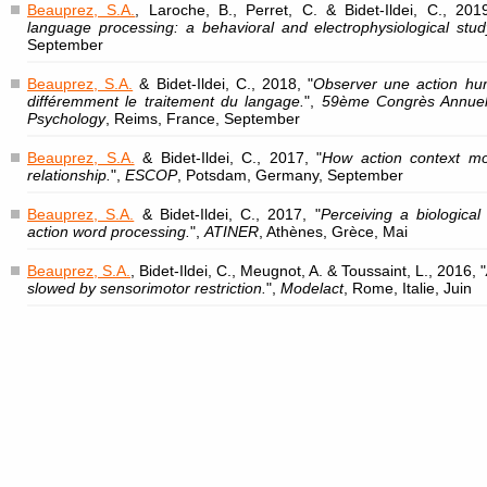
Beauprez, S.A.
, Laroche, B., Perret, C. & Bidet-Ildei, C., 201
language processing: a behavioral and electrophysiological stud
September
Beauprez, S.A.
& Bidet-Ildei, C., 2018, "
Observer une action hum
différemment le traitement du langage.
",
59ème Congrès Annuel 
Psychology
, Reims, France, September
Beauprez, S.A.
& Bidet-Ildei, C., 2017, "
How action context mo
relationship.
",
ESCOP
, Potsdam, Germany, September
Beauprez, S.A.
& Bidet-Ildei, C., 2017, "
Perceiving a biologica
action word processing.
",
ATINER
, Athènes, Grèce, Mai
Beauprez, S.A.
, Bidet-Ildei, C., Meugnot, A. & Toussaint, L., 2016, "
slowed by sensorimotor restriction.
",
Modelact
, Rome, Italie, Juin