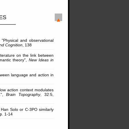
ES
0, "Physical and observational
nd Cognition
, 138
iterature on the link between
mantic theory",
New Ideas in
tween language and action in
 "How action context modulates
.",
Brain Topography
, 32:5,
ng Han Solo or C-3PO similarly
pp. 1-14