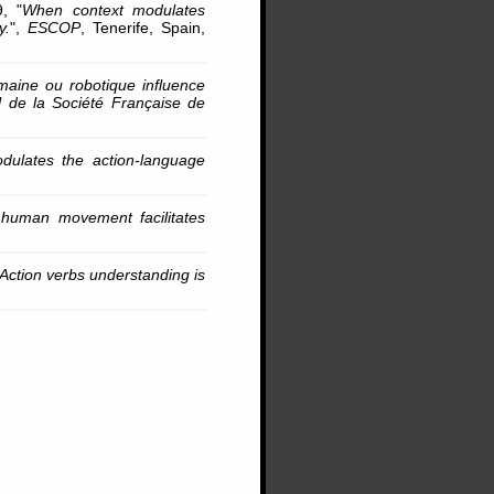
9, "
When context modulates
y.
",
ESCOP
, Tenerife, Spain,
aine ou robotique influence
de la Société Française de
dulates the action-language
l human movement facilitates
Action verbs understanding is