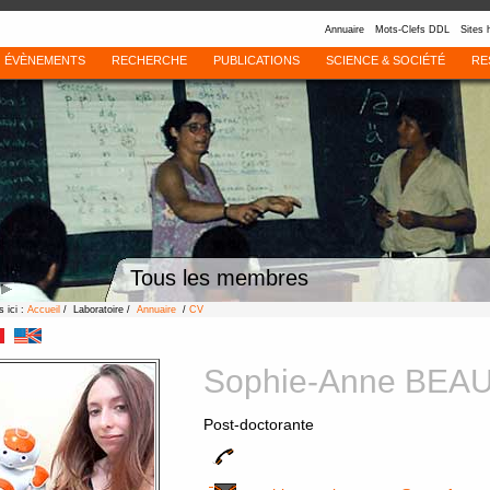
Annuaire
Mots-Clefs DDL
Sites 
ÉVÈNEMENTS
RECHERCHE
PUBLICATIONS
SCIENCE & SOCIÉTÉ
RE
Tous les membres
 ici :
Accueil
/ Laboratoire /
Annuaire
/
CV
Sophie-Anne BEA
Post-doctorante