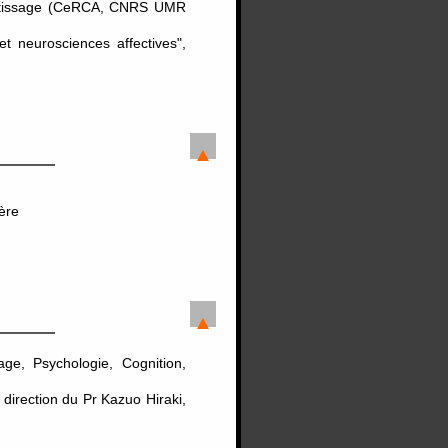
rentissage (CeRCA, CNRS UMR
t neurosciences affectives",
ère
ge, Psychologie, Cognition,
irection du Pr Kazuo Hiraki,