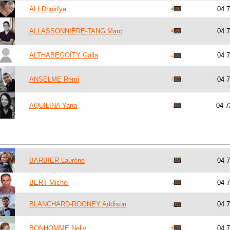
ALI Dhoirfya
04 
ALLASSONNIÈRE-TANG Marc
04 
ALTHABEGOÏTY Galla
04 
ANSELME Rémi
04 
AQUILINA Yana
04 7
BARBIER Laurène
04 
BERT Michel
04 
BLANCHARD-ROONEY Addison
04 
BONHOMME Nelly
04 