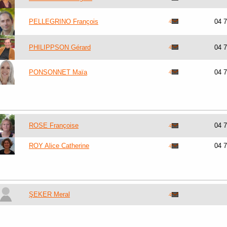
PELLEGRINO François
04 
PHILIPPSON Gérard
04 
PONSONNET Maïa
04 
ROSE Françoise
04 
ROY Alice Catherine
04 
ŞEKER Meral