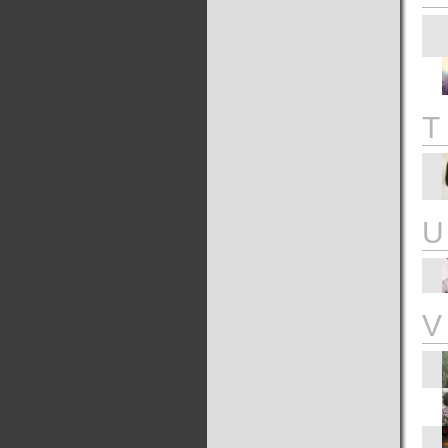
T
U
V