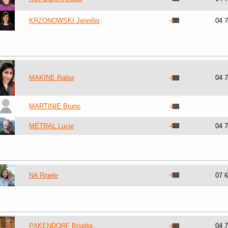
KRZONOWSKI Jennifer
04 
MAKINE Rabia
04 
MARTINIE Bruno
MÉTRAL Lucie
04 
NA Rigele
07 
PAKENDORF Brigitte
04 