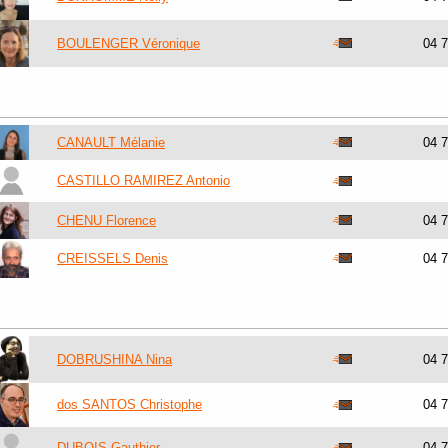
BOULENGER Véronique
04 
CANAULT Mélanie
04 
CASTILLO RAMIREZ Antonio
CHENU Florence
04 
CREISSELS Denis
04 
DOBRUSHINA Nina
04 
dos SANTOS Christophe
04 
DUBOIS Gauthier
04 