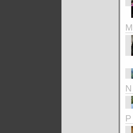
M
N
P