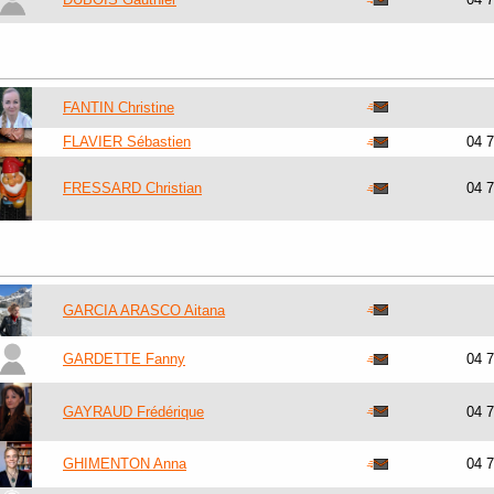
FANTIN Christine
FLAVIER Sébastien
04 
FRESSARD Christian
04 
GARCIA ARASCO Aitana
GARDETTE Fanny
04 
GAYRAUD Frédérique
04 
GHIMENTON Anna
04 