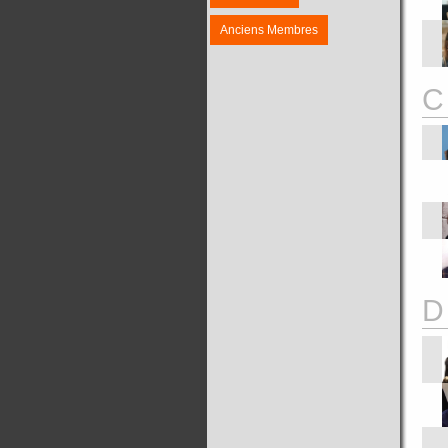
Anciens Membres
C
D