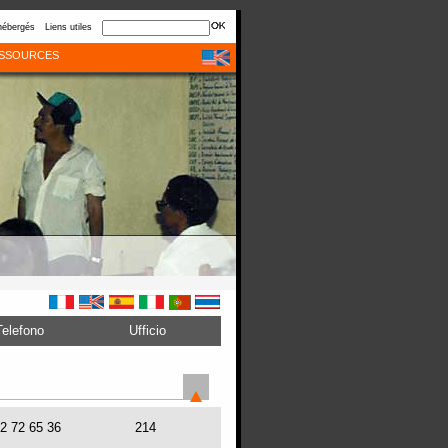
hébergés
Liens utiles
SSOURCES
Telefono
Ufficio
72 72 65 36
214