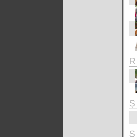
R
Ş
S