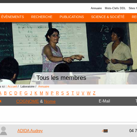
Annuaire
Mots-Clefs DDL
Sites 
ÉVÈNEMENTS
RECHERCHE
PUBLICATIONS
SCIENCE & SOCIÉTÉ
RE
Tous les membres
 ici :
Accueil
/ Laboratoire /
Annuaire
A
B
C
D
F
G
J
K
M
N
P
R
Ş
S
T
U
V
W
Z
COGNOME
&
Nome
E-Mail
ADIDA Audrey
04 