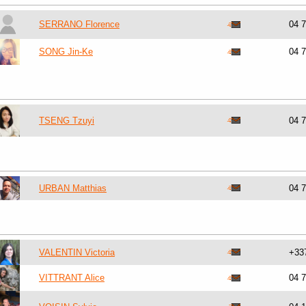
SERRANO Florence
04 
SONG Jin-Ke
04 
TSENG Tzuyi
04 
URBAN Matthias
04 
VALENTIN Victoria
+33
VITTRANT Alice
04 