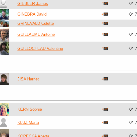
GIEBLER James
04 
GINEBRA David
04 
GRINEVALD Colette
GUILLAUME Antoine
04 
GUILLOCHEAU Valentine
04 
JISA Harriet
KERN Sophie
04 
KLUZ Marta
04 
KOPECKA Anetta
04 