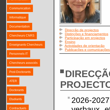
Communication
Informatique
Documentation
Direcção de projectos
Distinções e financiamentos
Chercheurs CNRS
Participação em projectos
Ensino
Enseignants Chercheurs
Actividades de orientação
Publicações e comunicações 
Personnels IT
Chercheurs associés
DIRECÇÃ
Post-Doctorants
ATER
PROJECT
Doctorants
2026-20
Etudiants
verbaux e
Contractuels