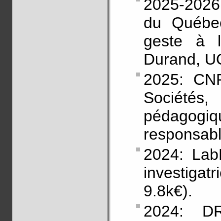
2025-2026:
du Québec
geste à l
Durand, U
2025: CN
Société
pédagogiq
responsabl
2024: Lab
investigat
9.8k€).
2024: D