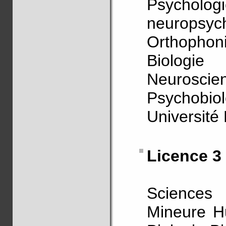
Psycho
neuropsych
Orthophoni
Biologie 
Neuroscien
Psychobi
Université
Licence 3
Sciences 
Mineure H