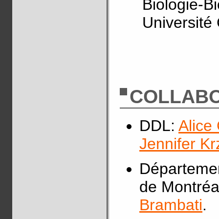
Biologie-B
Université
COLLABO
DDL:
Alice
Jennifer K
Départemen
de Montréa
Brambati
.