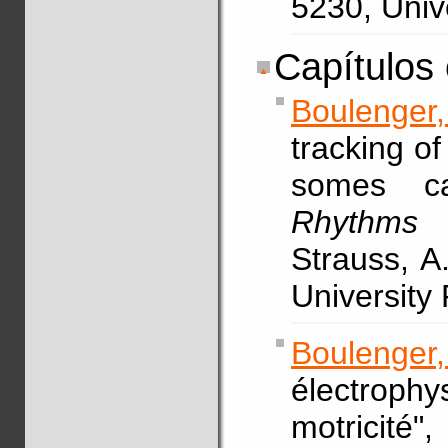
5230, Univ
Capítulos 
Boulenger,
tracking of
somes ca
Rhythms
Strauss, A
University
Boulenge
électrophy
motricité"