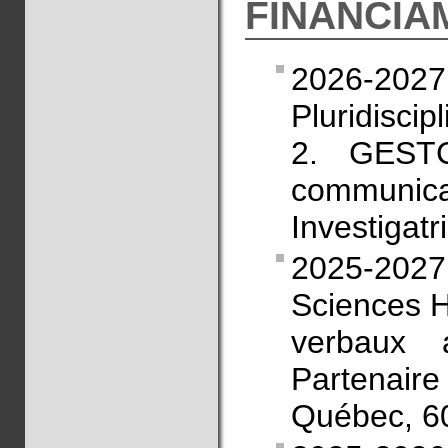
FINANCIA
2026-202
Pluridiscip
2. GESTC
communicat
Investigatr
2025-202
Sciences 
verbaux a
Partenai
Québec, 6