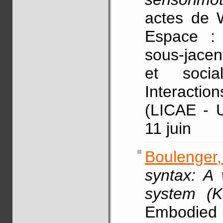
actes de W
Espace : 
sous-jacen
et socia
Interactio
(LICAE - U
11 juin
Boulenger,
syntax: A 
system (K
Embodie