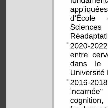
fondament
appliquée
d’École d
Science
Réadaptati
2020-2022
entre cer
dans le 
Université
2016-201
incarnée"
cognit