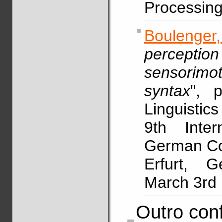
Processing,
Boulenger
percept
sensorimot
syntax
", 
Linguistic
9th Inter
German Cog
Erfurt, G
March 3rd 
Outro conf