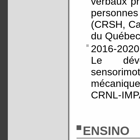
verbaux pr
personnes
(CRSH, Can
du Québec 
2016-202
Le déve
sensorimo
mécaniqu
CRNL-IMP
ENSINO