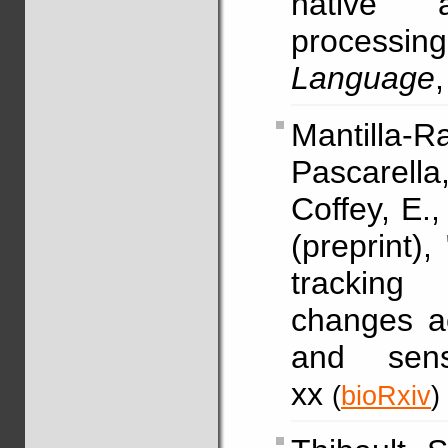
native 
processing
Language
Mantilla-R
Pascarell
Coffey, E.,
(preprint),
tracking
changes ac
and sens
xx
(
bioRxiv
)