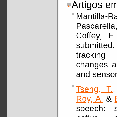
Artigos em
Mantilla-R
Pascarell
Coffey, E
submitted, 
tracking
changes ac
and sensor
Tseng, T.
Roy, A.
&
speech: s