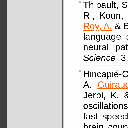
Thibault, S
R., Koun,
Roy, A.
& B
language 
neural pat
Science
, 
Hincapié-Ca
A.,
Guiraud
Jerbi, K.
oscillation
fast speec
brain cou