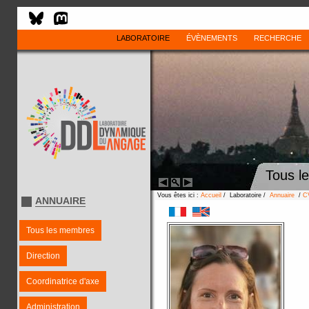
LABORATOIRE
ÉVÈNEMENTS
RECHERCHE
Tous l
Vous êtes ici :
Accueil
/ Laboratoire /
Annuaire
/
C
ANNUAIRE
Tous les membres
Direction
Coordinatrice d'axe
Administration