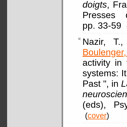
doigts
, Fra
Presses 
pp. 33-59
Nazir, T.
Boulenger,
activity i
systems: I
Past ", in
L
neurosci
(eds), Ps
(
cover
)