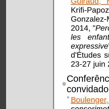
Guiraud, 
Krifi-Papoz
Gonzalez
2014, "
Per
les enfan
expressive
d'Études s
23-27 juin
Conferênci
convidado
Boulenger
sensorimo