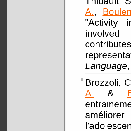
Thibault, 
A.
,
Boulen
"Activity 
involved
contributes
represen
Language
Brozzoli, C
A.
&
entrainem
améliorer 
l’adoles