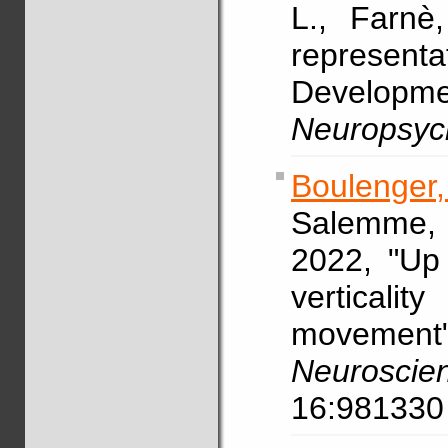
L., Farn
representa
Developme
Neuropsyc
Boulenger
Salemme,
2022, "Up 
vertical
moveme
Neurosci
16:98133