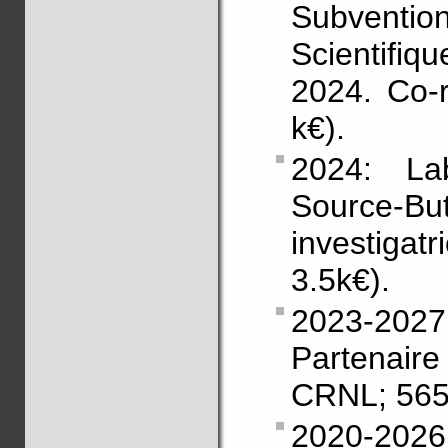
Subvent
Scientifiq
2024. Co-
k€).
2024: La
Source-Bu
investigat
3.5k€).
2023-20
Partenair
CRNL; 565
2020-20