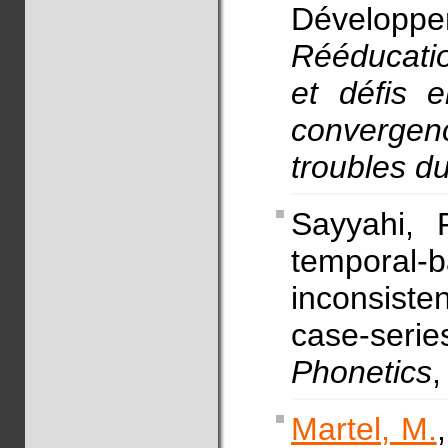
Développ
Rééducatio
et défis e
converge
troubles 
Sayyahi,
temporal-b
inconsist
case-seri
Phonetics
,
Martel, M.