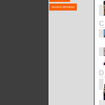
Anciens Membres
C
D