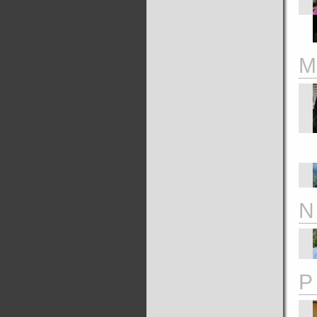
M
N
P