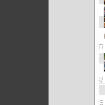
R
Ş
S