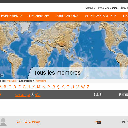
Annuaire
Mots-Clefs DDL
Sites 
ÉVÈNEMENTS
RECHERCHE
PUBLICATIONS
SCIENCE & SOCIÉTÉ
RE
Tous les membres
 ici :
Accueil
/ Laboratoire /
Annuaire
A
B
C
D
F
G
J
K
M
N
P
R
Ş
S
T
U
V
W
Z
นามสกุล
&
ชื่อ
อีเมล์
หมาย
ADIDA Audrey
04 