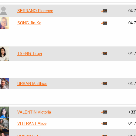
SERRANO Florence
04 
SONG Jin-Ke
04 
TSENG Tzuyi
04 
URBAN Matthias
04 
VALENTIN Victoria
+33
VITTRANT Alice
04 