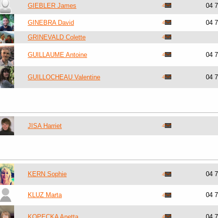
GIEBLER James
04 
GINEBRA David
04 
GRINEVALD Colette
GUILLAUME Antoine
04 
GUILLOCHEAU Valentine
04 
JISA Harriet
KERN Sophie
04 
KLUZ Marta
04 
KOPECKA Anetta
04 