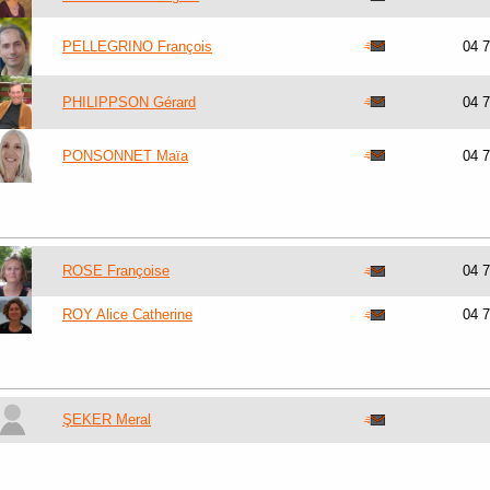
PELLEGRINO François
04 
PHILIPPSON Gérard
04 
PONSONNET Maïa
04 
ROSE Françoise
04 
ROY Alice Catherine
04 
ŞEKER Meral