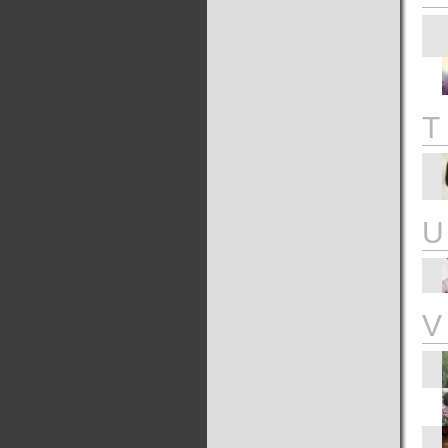
T
U
V