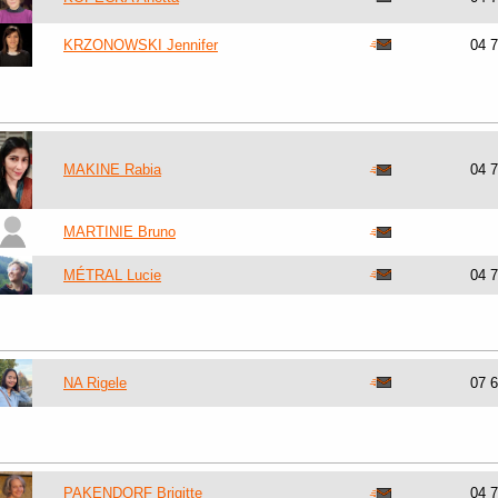
KRZONOWSKI Jennifer
04 
MAKINE Rabia
04 
MARTINIE Bruno
MÉTRAL Lucie
04 
NA Rigele
07 
PAKENDORF Brigitte
04 