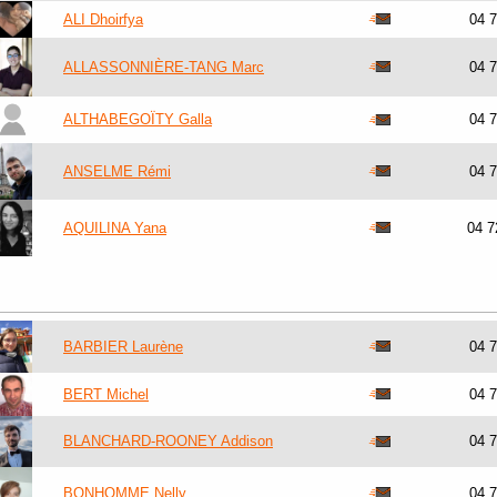
ALI Dhoirfya
04 
ALLASSONNIÈRE-TANG Marc
04 
ALTHABEGOÏTY Galla
04 
ANSELME Rémi
04 
AQUILINA Yana
04 7
BARBIER Laurène
04 
BERT Michel
04 
BLANCHARD-ROONEY Addison
04 
BONHOMME Nelly
04 