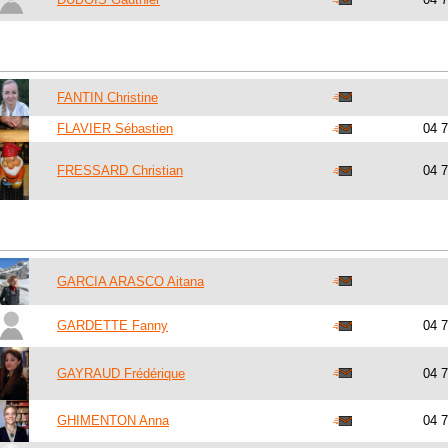
FANTIN Christine
FLAVIER Sébastien
04 
FRESSARD Christian
04 
GARCIA ARASCO Aitana
GARDETTE Fanny
04 
GAYRAUD Frédérique
04 
GHIMENTON Anna
04 