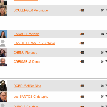
BOULENGER Véronique
04 
CANAULT Mélanie
04 
CASTILLO RAMIREZ Antonio
CHENU Florence
04 
CREISSELS Denis
04 
DOBRUSHINA Nina
04 
dos SANTOS Christophe
04 
DUBOIS Gauthier
04 