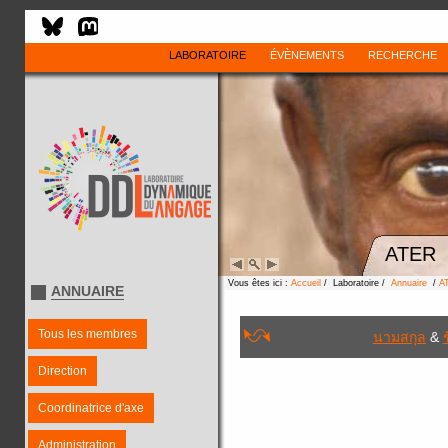
LABORATOIRE
ÉVÈNEMENTS
RECHERCHE
ATER
Vous êtes ici :
Accueil
/ Laboratoire /
Annuaire
/
A
ANNUAIRE
Tous les membres
นามสกุล
&
ช
Direction
Coordinatrice d'axe
Administration