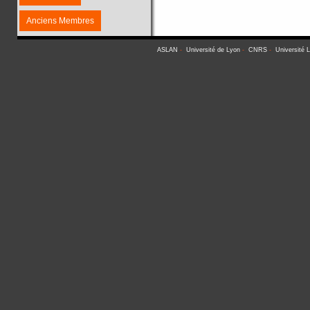
Anciens Membres
ASLAN
-
Université de Lyon
-
CNRS
-
Université 