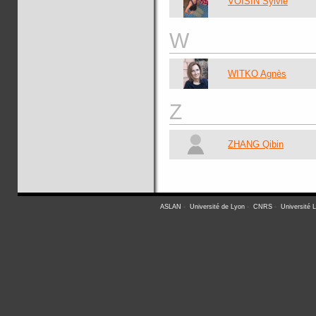
VOISIN Sylvie
W
WITKO Agnès
Z
ZHANG Qibin
ASLAN
-
Université de Lyon
-
CNRS
-
Université 