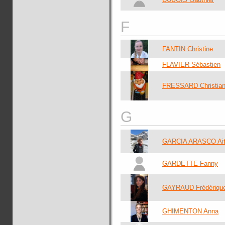
F
FANTIN Christine
FLAVIER Sébastien
FRESSARD Christia
G
GARCIA ARASCO Ait
GARDETTE Fanny
GAYRAUD Frédériqu
GHIMENTON Anna