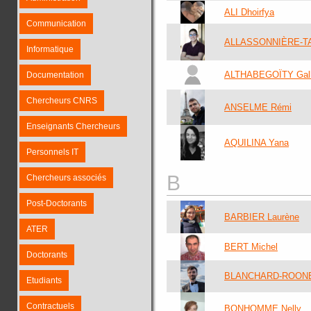
ALI Dhoirfya
Communication
ALLASSONNIÈRE-T
Informatique
ALTHABEGOÏTY Gal
Documentation
Chercheurs CNRS
ANSELME Rémi
Enseignants Chercheurs
AQUILINA Yana
Personnels IT
B
Chercheurs associés
Post-Doctorants
BARBIER Laurène
ATER
BERT Michel
Doctorants
BLANCHARD-ROONE
Etudiants
Contractuels
BONHOMME Nelly