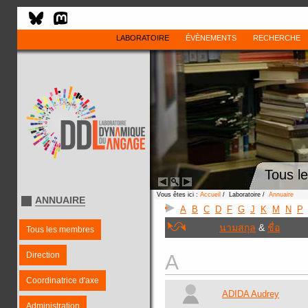
LABORATOIRE
ÉVÈNEMENTS
RECHERCHE
Tous l
Vous êtes ici :
Accueil
/ Laboratoire /
Annuaire
ANNUAIRE
A
B
C
D
F
G
J
K
M
N
P
นามสกุล
&
ชื่อ
Tous les membres
Direction
A
Coordinatrice d'axe
ADIDA Audrey
Administration