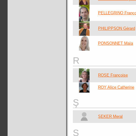
PELLEGRINO Franço
PHILIPPSON Gérard
PONSONNET Maïa
R
ROSE Françoise
ROY Alice Catherine
Ş
ŞEKER Meral
S