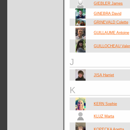
GIEBLER James
GINEBRA David
GRINEVALD Colette
GUILLAUME Antoine
GUILLOCHEAU Valen
J
JISA Harriet
K
KERN Sophie
KLUZ Marta
KOPECKA Anetta