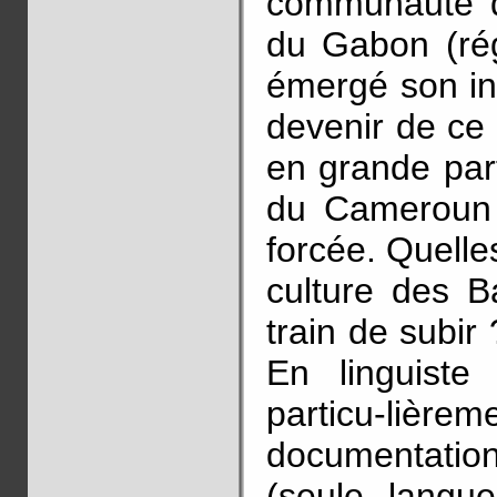
communauté d
du Gabon (rég
émergé son int
devenir de ce
en grande par
du Cameroun 
forcée. Quelle
culture des B
train de subir 
En linguiste
particu-li
documentation
(seule langu