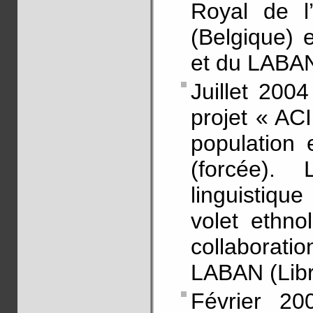
Royal de l
(Belgique) 
et du LABAN 
Juillet 2004
projet « ACI
population 
(forcée).
linguistiqu
volet ethnol
collaborati
LABAN (Libr
Février 20