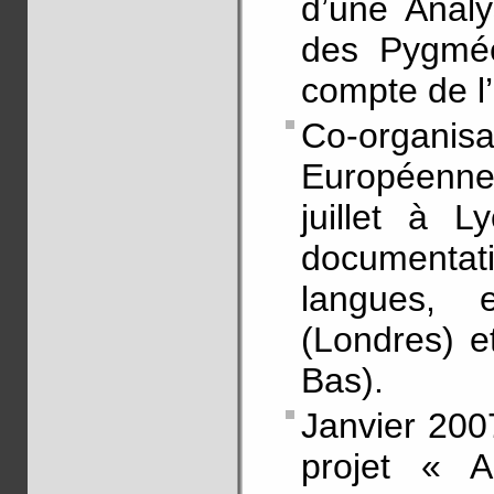
d’une Analy
des Pygmée
compte de l
Co-organ
Européenne
juillet à 
documentat
langues, 
(Londres) e
Bas).
Janvier 2007
projet « A