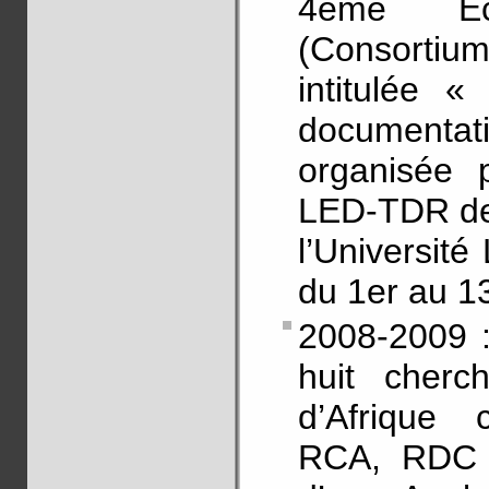
4ème Eco
(Consortiu
intitulée 
documentat
organisée 
LED-TDR de
l’Universit
du 1er au 13
2008-2009 
huit cherc
d’Afrique 
RCA, RDC e