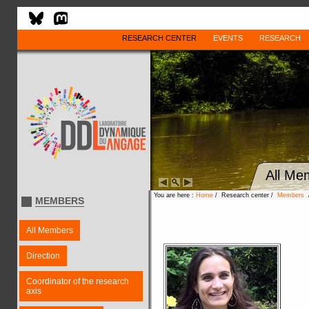
RESEARCH CENTER
EVENTS
RESEARCH
All Me
You are here :
Home
/ Research center /
Members
MEMBERS
All Members
Direction
Coordinator of the research
axis