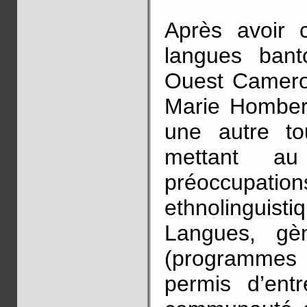
Après avoir
langues bant
Ouest Camerou
Marie Homber
une autre t
mettant a
préoccup
ethnolinguisti
Langues, gè
(programmes
permis d’ent