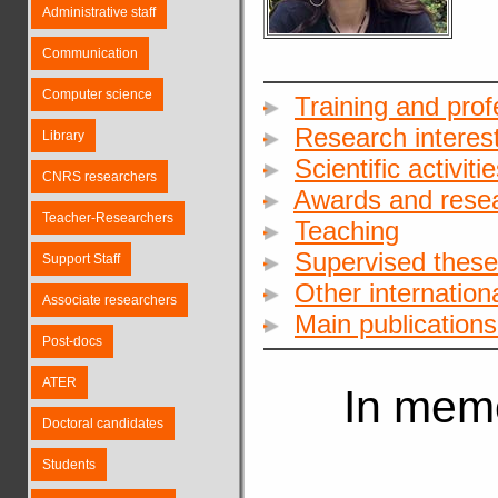
Administrative staff
Communication
Computer science
Training and pro
Research interes
Library
Scientific activiti
CNRS researchers
Awards and resea
Teacher-Researchers
Teaching
Supervised these
Support Staff
Other internationa
Associate researchers
Main publication
Post-docs
ATER
In mem
Doctoral candidates
Students