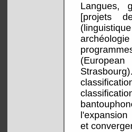
Langues, g
[projets de
(linguistiq
archéologie
programm
(Europea
Strasbourg
classificat
classifi
bantoupho
l'expansion 
et converge