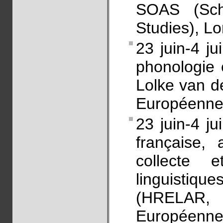
SOAS (Scho
Studies), L
23 juin-4 ju
phonologie e
Lolke van d
Européenne 
23 juin-4 ju
française, 
collecte 
linguistiq
(HRELAR, 
Européenne 