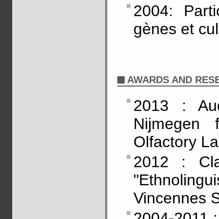
2004: Part
gènes et cul
AWARDS AND RES
2013 : Aud
Nijmegen f
Olfactory L
2012 : Cl
"Ethnolingu
Vincennes Sa
2004-2011 :