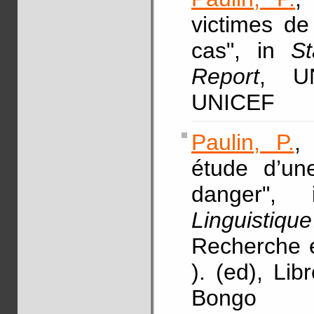
victimes de
cas", in
St
Report
, UN
UNICEF
Paulin, P.
,
étude d’un
danger"
Linguistique
Recherche e
). (ed), Lib
Bongo