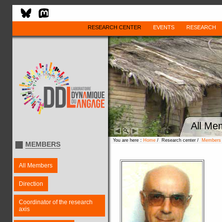
RESEARCH CENTER
EVENTS
RESEARCH
All Me
You are here :
Home
/ Research center /
Members
MEMBERS
All Members
Direction
Coordinator of the research
axis