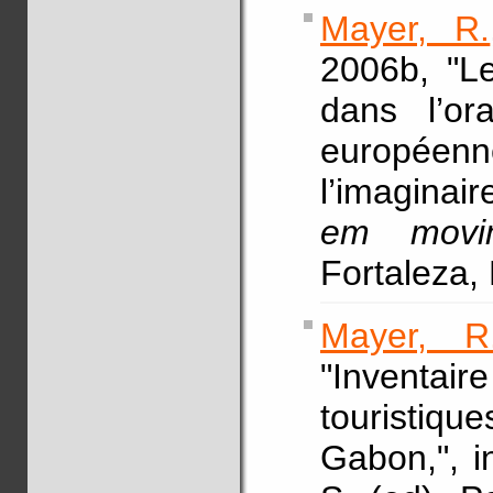
Mayer, R.
2006b, "L
dans l’ora
européenne
l’imaginair
em movi
Fortaleza,
Mayer, R
"Inventai
touristiq
Gabon,", 