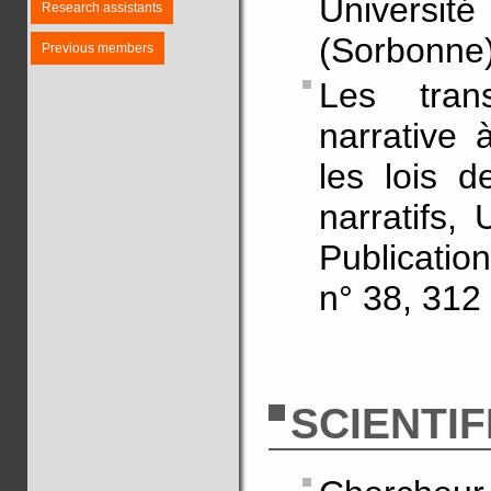
Universit
Research assistants
(Sorbonne)
Previous members
Les trans
narrative à
les lois d
narratifs,
Publicatio
n° 38, 312 
SCIENTIF