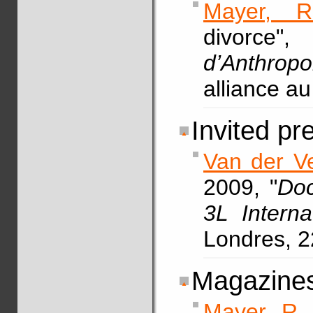
Mayer, R
divor
d’Anthropo
alliance a
Invited pr
Van der Ve
2009, "
Doc
3L Intern
Londres, 22
Magazine
Mayer, R.