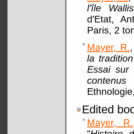
l'île Walli
d'Etat, An
Paris, 2 t
Mayer, R.
,
la traditio
Essai sur 
contenus n
Ethnologie
Edited bo
Mayer, R.
"
Histoire 