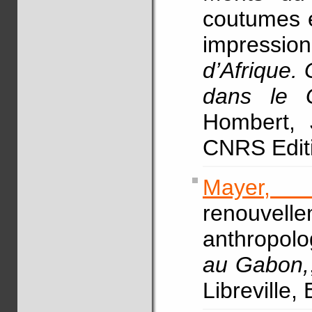
coutumes et
impressionn
d’Afrique.
dans le 
Hombert, J
CNRS Editi
Mayer, 
renouvel
anthropolo
au Gabon,
Libreville,