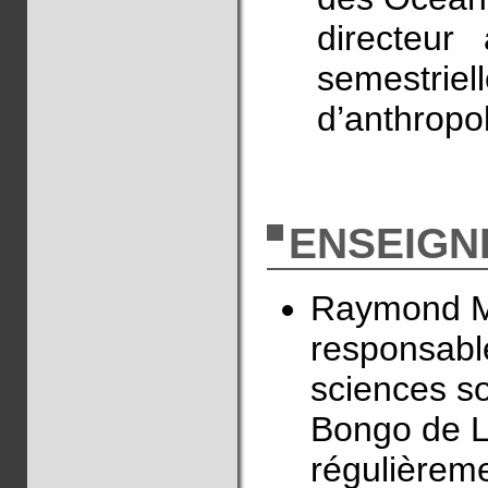
directeur
semestri
d’anthropo
ENSEIGN
Raymond Ma
responsable
sciences so
Bongo de Li
régulièreme