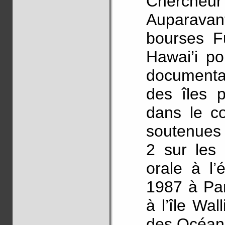
Chercheur 
Auparavan
bourses Fu
Hawai’i po
documenta
des îles p
dans le co
soutenues 
2 sur les 
orale à l’
1987 à Par
à l’île Wal
des Océani