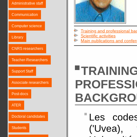
Administrative staff
Communication
Computer science
Training and professional b
Scientific activities
Library
Main publications and confe
CNRS researchers
Teacher-Researchers
TRAININ
Support Staff
PROFESS
Associate researchers
BACKGRO
Post-docs
ATER
Les codes
Doctoral candidates
('Uvea),
Students