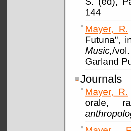
S. (ed), P
144
Mayer, R.
Futuna", 
Music,
/vol
Garland Pu
Journals
Mayer, R.
orale, r
anthropol
Mayer, R