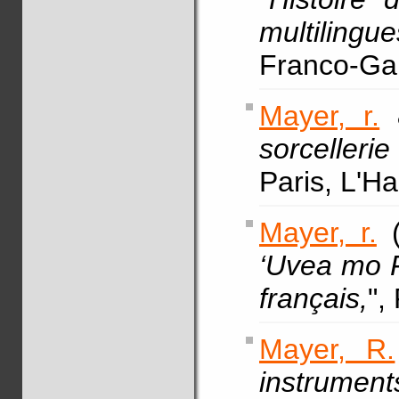
multilingue
Franco-Gab
Mayer, r.
&
sorcellerie
Paris, L'H
Mayer, r.
(
‘Uvea mo F
français,
",
Mayer, R.
instrume