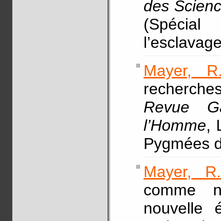
des Scien
(Spécial
l’esclavag
Mayer, R
recherche
Revue G
l’Homme
, 
Pygmées d’
Mayer, R
comme nou
nouvelle