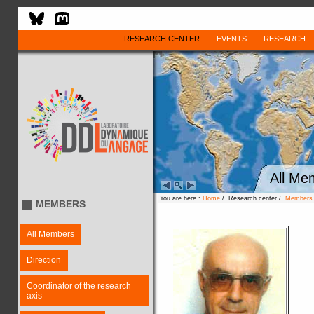
RESEARCH CENTER
EVENTS
RESEARCH
All Me
You are here :
Home
/ Research center /
Members
MEMBERS
All Members
Direction
Coordinator of the research
axis