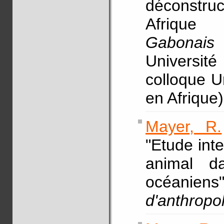
déconstru
Afrique
Gabonais 
Universit
colloque U
en Afrique)
Mayer, R.
"Etude inte
animal da
océani
d'anthropo