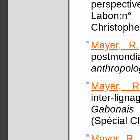
perspectiv
Labon:n
Christophe
Mayer, R.
postmo
anthropolo
Mayer, R
inter-li
Gabonais 
(Spécial C
Mayer, R.