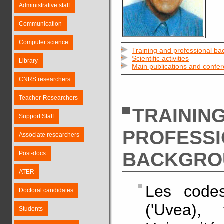
Administrative staff
Communication
Computer science
Training and professional b
Scientific activities
Library
Main publications and confe
CNRS researchers
Teacher-Researchers
TRAININ
Support Staff
PROFESS
Associate researchers
BACKGRO
Post-docs
ATER
Les codes
Doctoral candidates
('Uvea),
Students