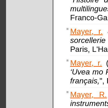
multilingue
Franco-Gab
Mayer, r.
&
sorcellerie
Paris, L'H
Mayer, r.
(
‘Uvea mo F
français,
",
Mayer, R.
instrume