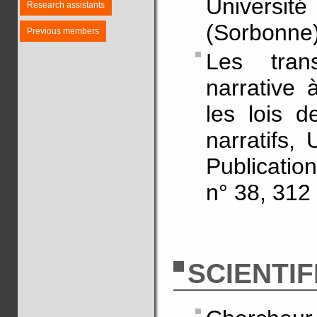
Universit
Research assistants
(Sorbonne)
Previous members
Les trans
narrative à
les lois d
narratifs,
Publicatio
n° 38, 312 
SCIENTIF