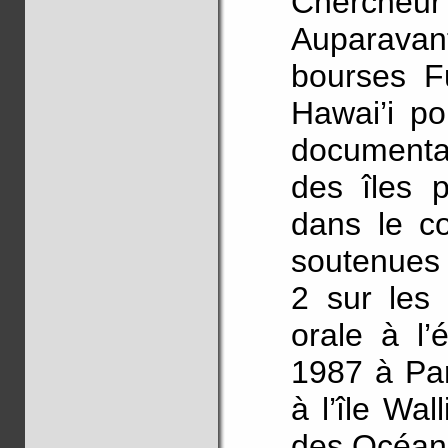
Chercheur 
Auparavan
bourses Fu
Hawai’i po
documenta
des îles p
dans le co
soutenues 
2 sur les 
orale à l’
1987 à Par
à l’île Wal
des Océani