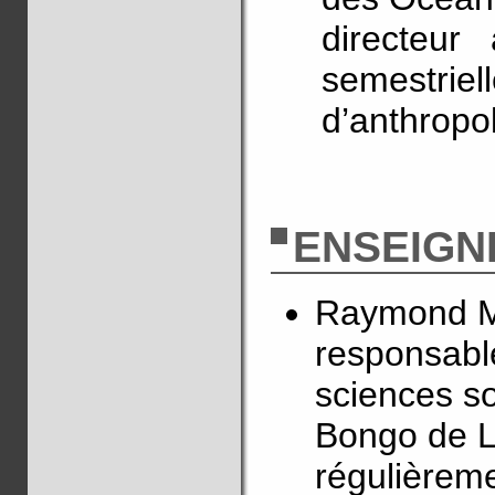
directeur
semestri
d’anthropo
ENSEIGN
Raymond Ma
responsable
sciences so
Bongo de Li
régulièreme