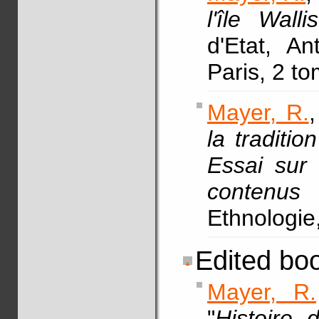
l'île Walli
d'Etat, An
Paris, 2 t
Mayer, R.
,
la traditio
Essai sur 
contenus n
Ethnologie
Edited bo
Mayer, R.
"
Histoire 