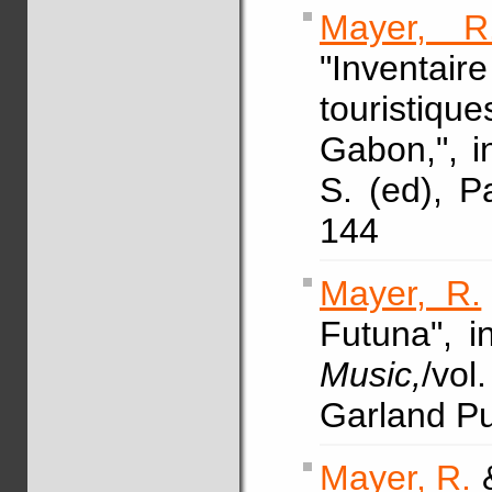
Mayer, R
"Inventai
touristiq
Gabon,", 
S. (ed), P
144
Mayer, R.
Futuna", 
Music,
/vol
Garland Pu
Mayer, R.
&