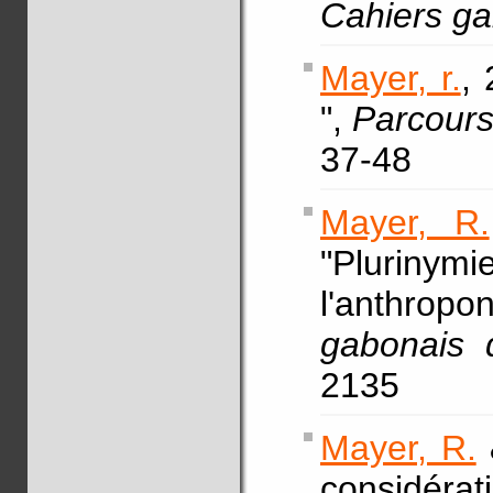
Cahiers ga
Mayer, r.
, 
",
Parcours
37-48
Mayer, R.
"Plurinymi
l'anthro
gabonais d
2135
Mayer, R.
considérati