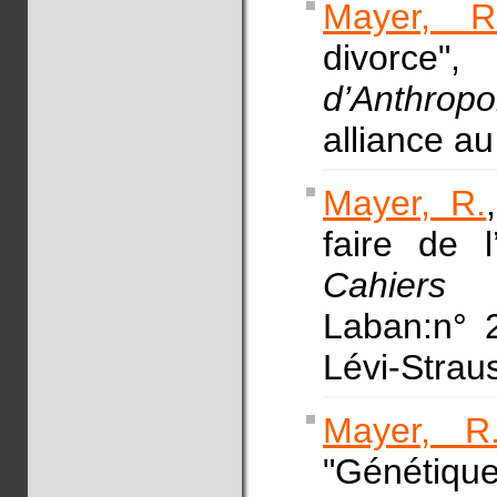
Mayer, R
divor
d’Anthropo
alliance a
Mayer, R.
faire de l
Cahiers 
Laban:n° 
Lévi-Straus
Mayer, R
"Génétiq