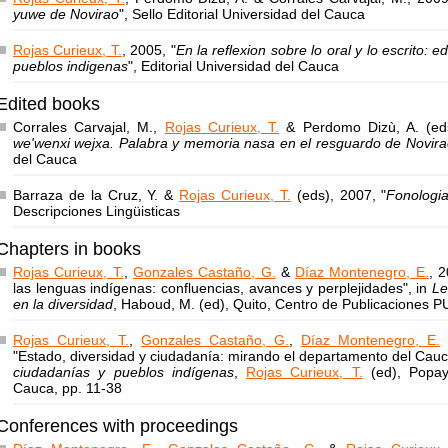
yuwe de Novirao
", Sello Editorial Universidad del Cauca
Rojas Curieux, T.
, 2005, "
En la reflexion sobre lo oral y lo escrito: 
pueblos indigenas
", Editorial Universidad del Cauca
Edited books
Corrales Carvajal, M.,
Rojas Curieux, T.
& Perdomo Dizù, A. (eds
we'wenxi wejxa. Palabra y memoria nasa en el resguardo de Novira
del Cauca
Barraza de la Cruz, Y. &
Rojas Curieux, T.
(eds), 2007, "
Fonologi
Descripciones Lingüisticas
Chapters in books
Rojas Curieux, T.
,
Gonzales Castaño, G.
&
Díaz Montenegro, E.
, 
las lenguas indígenas: confluencias, avances y perplejidades", in
Le
en la diversidad
, Haboud, M. (ed), Quito, Centro de Publicaciones 
Rojas Curieux, T.
,
Gonzales Castaño, G.
,
Díaz Montenegro, E.
&
"Estado, diversidad y ciudadanía: mirando el departamento del Cauc
ciudadanías y pueblos indígenas
,
Rojas Curieux, T.
(ed), Popayá
Cauca, pp. 11-38
Conferences with proceedings