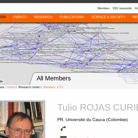
Members
DDL keywords
Ho
TER
EVENTS
RESEARCH
PUBLICATIONS
SCIENCE & SOCIETY
RE
All Members
here :
Home
/ Research center /
Members
/
CV
Tulio ROJAS CUR
PR, Université du Cauca (Colombie)