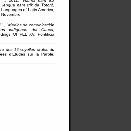
 T.
, 2011, "
Namoi nam trik
a lengua nam trik de Totoró,
Languages of Latin America,
 2 Novembre
11, "
Medios de comunicación
uas indígenas del Cauca,
ings Of FEL XV, Pontificia
ire des 16 voyelles orales du
ées d'Etudes sur la Parole,