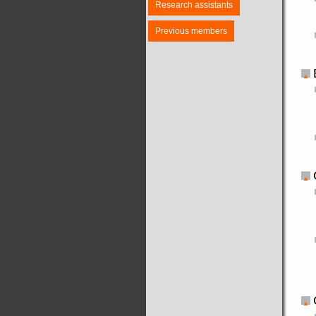
Research assistants
Previous members