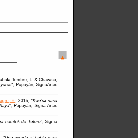
nubala Tombre, L. & Chavaco,
ayores
", Popayán, SignaArtes
egro, E.
, 2015, "
Kwe’sx nasa
 Naya
", Popayán, Signa Artes
ua namtrik de Totoro
", Sigma
, "
Una mirada al habla nasa