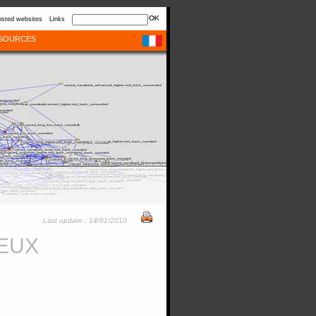
sted websites
Links
SOURCES
Last update : 14/01/2010
IEUX