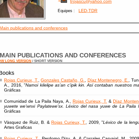
trojascu@yahoo.com
:
LED-TDR
Equipes
Main publications and conferences
MAIN PUBLICATIONS AND CONFERENCES
OW LONG VERSION
/ SHORT VERSION
Books
Rojas Curieux, T.
,
Gonzales Castaño, G.
,
Díaz Montenegro, E.
, Tu
A., 2016, "
Namoi kilelɨpe as’an c’ipɨk kɨn. Así contaban nuestros m
Gráficas
Comunidad de La Paila Naya, A.,
Rojas Curieux, T.
&
Díaz Monten
yuwete we’wnxi Paylatewe’sx. Léxico del nasa yuwe de La Paila
Gráficas
Vàsquez de Ruiz, B. &
Rojas Curieux, T.
, 2009, "
Léxico de la leng
Artes Graficas
Rojas Curieux, T.
, Perdomo Dizu, A. & Corrales Carvajal, M., 2009