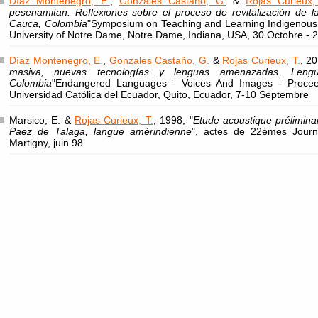
Díaz Montenegro, E.
,
Gonzales Castaño, G.
&
Rojas Curieux,
pesenamɨtan. Reflexiones sobre el proceso de revitalización de l
Cauca, Colombia
"Symposium on Teaching and Learning Indigenous 
University of Notre Dame, Notre Dame, Indiana, USA, 30 Octobre -
Díaz Montenegro, E.
,
Gonzales Castaño, G.
&
Rojas Curieux, T.
, 20
masiva, nuevas tecnologías y lenguas amenazadas. Leng
Colombia
"Endangered Languages - Voices And Images - Proceed
Universidad Católica del Ecuador, Quito, Ecuador, 7-10 Septembre
Marsico, E. &
Rojas Curieux, T.
, 1998, "
Etude acoustique prélimina
Paez de Talaga, langue amérindienne
", actes de 22èmes Journ
Martigny, juin 98