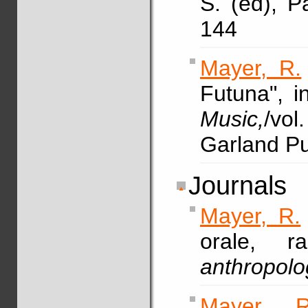
S. (ed), P
144
Mayer, R.
Futuna", 
Music,
/vol
Garland Pu
Journals
Mayer, R.
orale, r
anthropol
Mayer, R