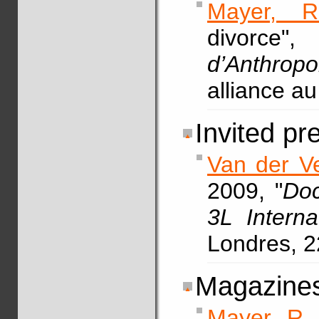
Mayer, R
divor
d’Anthropo
alliance a
Invited pr
Van der Ve
2009, "
Doc
3L Intern
Londres, 22
Magazine
Mayer, R.