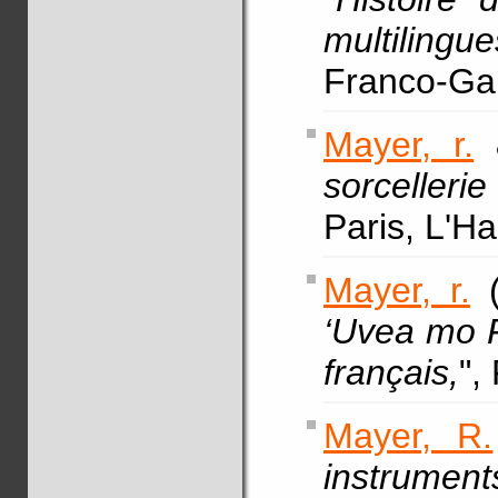
multilingue
Franco-Gab
Mayer, r.
&
sorcellerie
Paris, L'H
Mayer, r.
(
‘Uvea mo F
français,
",
Mayer, R.
instrume