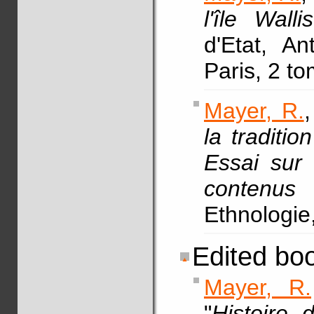
l'île Walli
d'Etat, An
Paris, 2 t
Mayer, R.
,
la traditio
Essai sur 
contenus n
Ethnologie
Edited bo
Mayer, R.
"
Histoire 