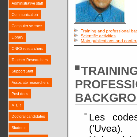
Administrative staff
Communication
Computer science
Training and professional b
Scientific activities
Library
Main publications and confe
CNRS researchers
Teacher-Researchers
TRAININ
Support Staff
PROFESS
Associate researchers
BACKGRO
Post-docs
ATER
Les codes
Doctoral candidates
('Uvea),
Students