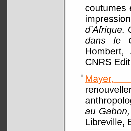
coutumes et
impressionn
d’Afrique.
dans le 
Hombert, J
CNRS Editi
Mayer, 
renouvel
anthropolo
au Gabon,
Libreville,