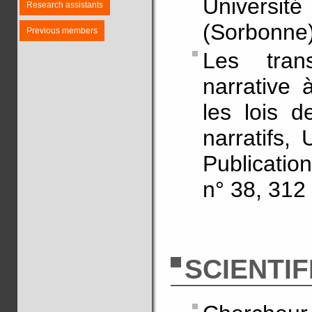
Universit
Research assistants
(Sorbonne)
Previous members
Les trans
narrative à
les lois d
narratifs,
Publicatio
n° 38, 312 
SCIENTIF