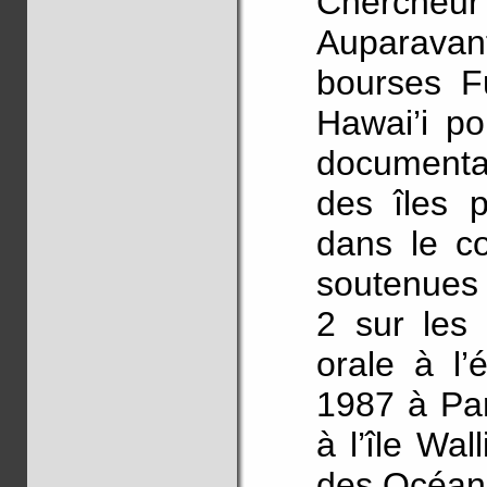
Chercheur 
Auparavan
bourses Fu
Hawai’i po
documenta
des îles p
dans le co
soutenues 
2 sur les 
orale à l’
1987 à Par
à l’île Wal
des Océani