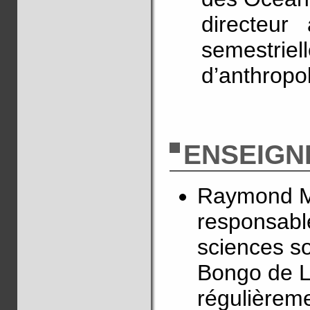
directeur
semestri
d’anthropo
ENSEIGN
Raymond Ma
responsable
sciences so
Bongo de Li
régulièreme