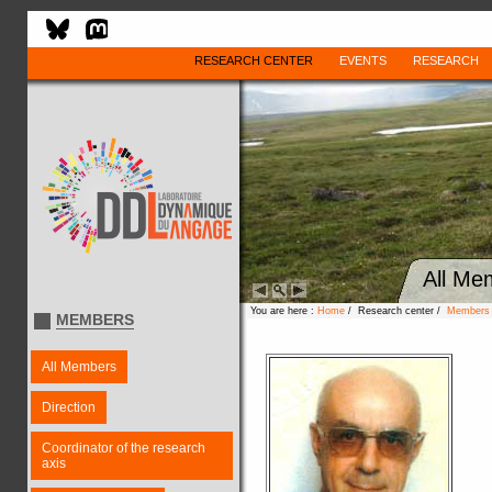
RESEARCH CENTER
EVENTS
RESEARCH
All Me
You are here :
Home
/ Research center /
Members
MEMBERS
All Members
Direction
Coordinator of the research
axis