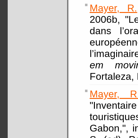
Mayer, R.
2006b, "L
dans l’ora
européenne
l’imaginair
em movi
Fortaleza,
Mayer, R
"Inventai
touristiq
Gabon,", 