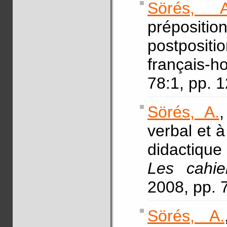
Sörés, A
prépositi
postpositi
français-h
78:1, pp. 
Sörés, A.
verbal et à
didactiqu
Les cahie
2008, pp. 
Sörés, A.