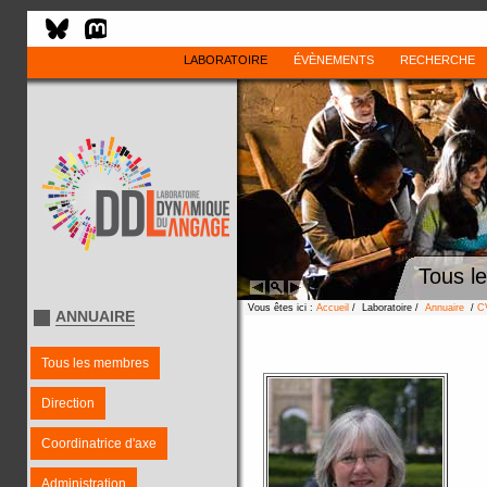
LABORATOIRE
ÉVÈNEMENTS
RECHERCHE
Tous l
Vous êtes ici :
Accueil
/ Laboratoire /
Annuaire
/
C
ANNUAIRE
Tous les membres
Direction
Coordinatrice d'axe
Administration