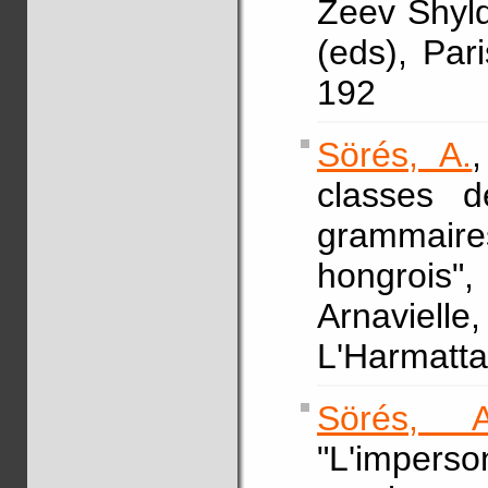
Zeev Shyldk
(eds), Par
192
Sörés, A.
classes 
grammair
hongrois
Arnaviell
L'Harmatta
Sörés, A
"L'impers