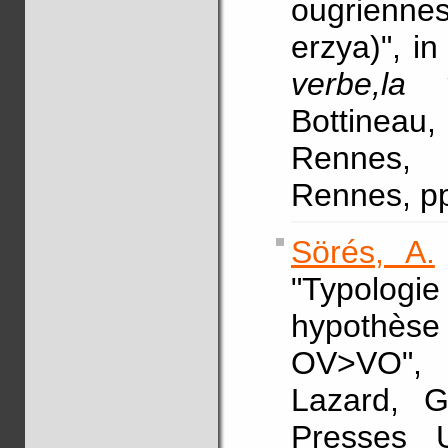
ougrienne
erzya)", i
verbe,la 
Bottineau, 
Rennes, 
Rennes, pp
Sörés, A.
"Typologi
hypothèse
OV>VO",
Lazard, G
Presses U