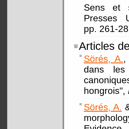
Sens et s
Presses U
pp. 261-2
Articles d
Sörés, A.
,
dans les 
canoniques
hongrois",
Sörés, A.
&
morpholo
Evidence