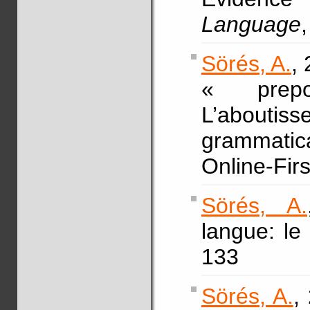
Language
Sörés, A.
,
« prepo
L’abouti
grammatica
Online-Fir
Sörés, A.
langue: le
133
Sörés, A.
,