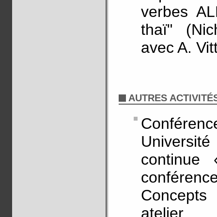
verbes AL
thaï" (Ni
avec A. Vit
AUTRES ACTIVITÉ
Conférenc
Universi
continue 
conférenc
Concepts 
atelier.