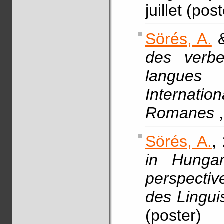
juillet (pos
Sörés, A.
&
des verb
langues
Internation
Romanes
Sörés, A.
,
in Hungar
perspectiv
des Lingui
(poster)