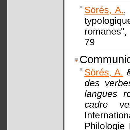
Sörés, A.
,
typologiq
romanes"
79
Communica
Sörés, A.
des verbe
langues ro
cadre v
Internati
Philologie