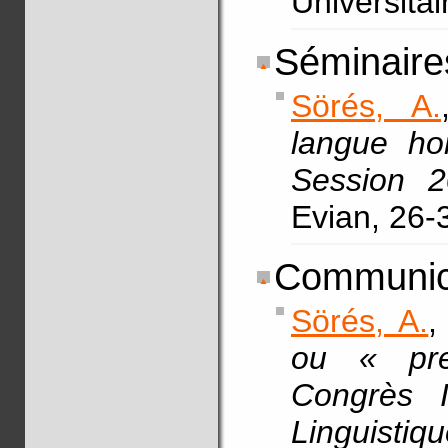
Universita
Séminaires
Sörés, A.
langue ho
Session 2
Evian, 26-
Communic
Sörés, A.
,
ou « prep
Congrès I
Linguist