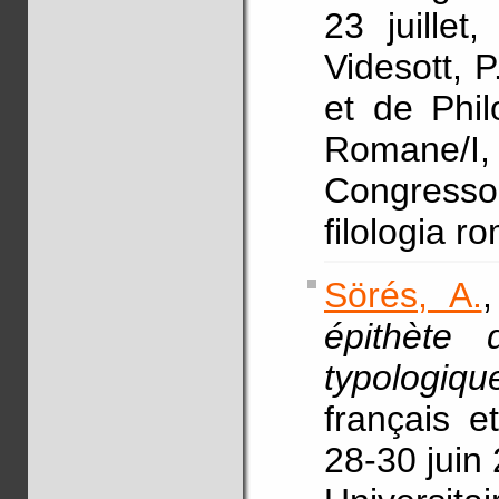
23 juillet
Videsott, P
et de Phil
Romane/I,
Congresso 
filologia r
Sörés, A.
épithète 
typologiqu
français e
28-30 juin 