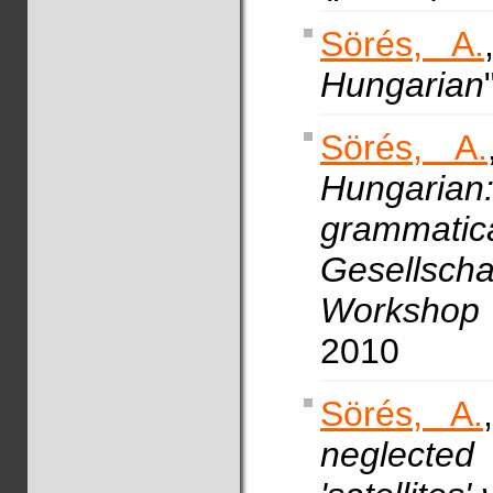
Sörés, A.
Hungarian
Sörés, A.
Hunga
grammatica
Gesellsch
Workshop
2010
Sörés, A.
neglected