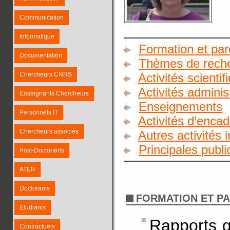
Communication
Informatique
Formation et par
Documentation
Thèmes de rech
Chercheurs CNRS
Activités scientif
Activités adminis
Enseignants Chercheurs
Enseignements
Personnels IT
Activités d’enca
Chercheurs associés
Autres activités 
Principales publ
Post-Doctorants
ATER
Doctorants
FORMATION ET P
Etudiants
Rapports g
Contractuels