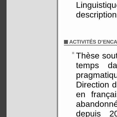
Linguisti
descriptio
ACTIVITÉS D’EN
Thèse sout
temps dan
pragmatiq
Direction 
en françai
abandonnée
depuis 20