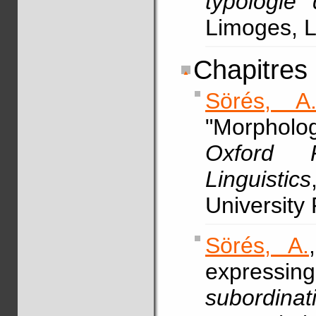
typologie
Limoges, L
Chapitres
Sörés, A
"Morpholo
Oxford 
Linguistics
University
Sörés, A.
expressin
subordinat