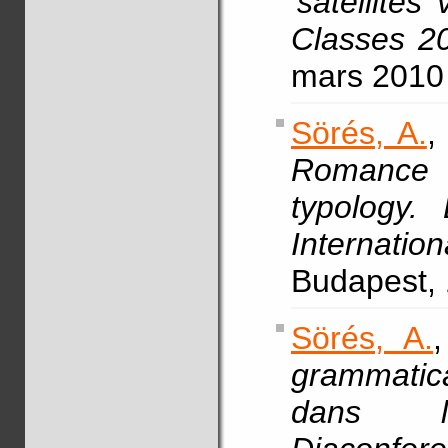
'satellites
Classes 2
mars 2010 
Sörés, A.
,
Romance 
typology.
Internat
Budapest, 
Sörés, A.
grammatical
dans l