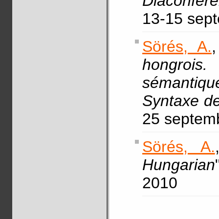
Diaconfer
13-15 sep
Sörés, A.
hongrois.
sémantiq
Syntaxe d
25 septem
Sörés, A.
Hungarian
2010