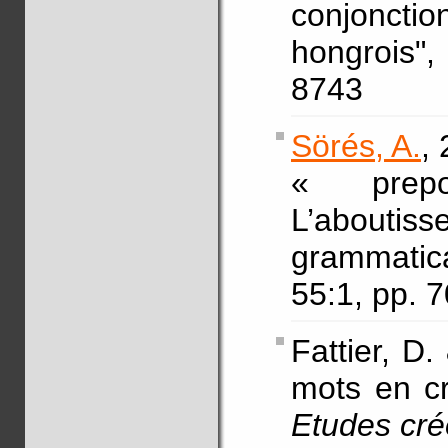
conjonct
hongrois"
8743
Sörés, A.
,
« prepo
L’abouti
grammatic
55:1, pp. 7
Fattier, D
mots en cr
Etudes cré