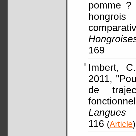
pomme ? L
hongrois
compara
Hongroises
169
Imbert, C
2011, "Pou
de traje
fonctionn
Langues 
116
(
Article
)