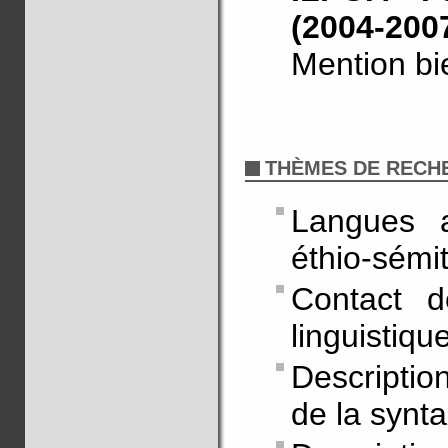
(2004-200
Mention bi
THÈMES DE RECH
Langues a
éthio-sémi
Contact d
linguistiqu
Descriptio
de la synt