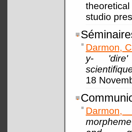
theoretical
studio pre
Séminaires
Darmon, C
y- 'dir
scientifiq
18 Novem
Communic
Darmon,
morpheme 