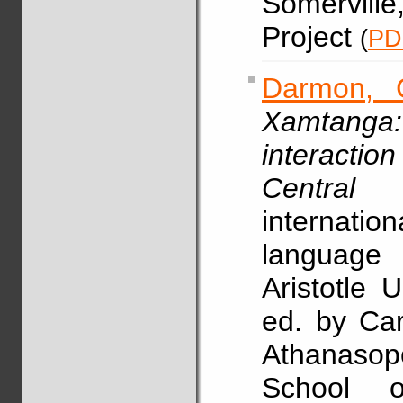
Somervill
Project
(
PD
Darmon, 
Xamtanga:
interacti
Central C
internati
language 
Aristotle 
ed. by Car
Athanasop
School o