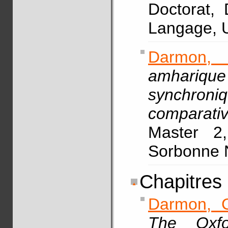
Doctorat,
Langage, U
Darmon,
amhariqu
synchron
comparati
Master 2,
Sorbonne N
Chapitres
Darmon, 
The Oxfo