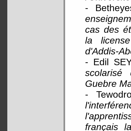
- Bethey
enseignem
cas des ét
la licens
d'Addis-A
- Edil S
scolarisé
Guebre Ma
- Tewod
l'interfér
l'apprentis
français 