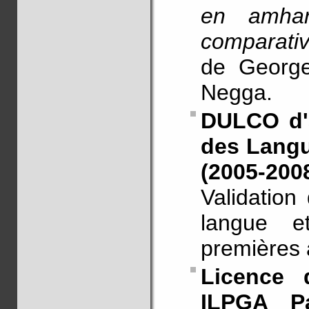
en amhar
comparativ
de George
Negga.
DULCO d'a
des Langue
(2005-200
Validation
langue e
premières
Licence 
ILPGA P