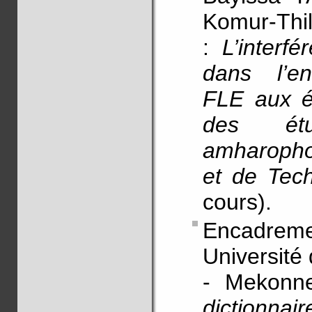
Komur-Thil
:
L’interf
dans l’en
FLE aux ét
des étu
amharopho
et de Tech
cours).
Encadre
Université
- Mekon
dictionna