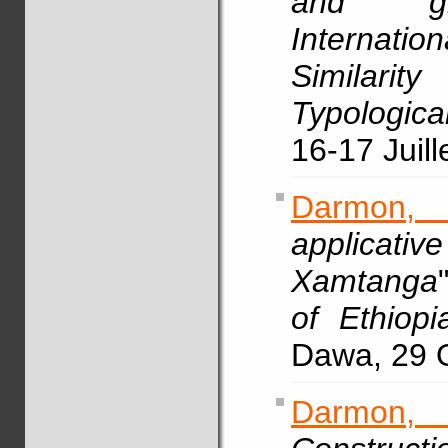
and gra
Internati
Similari
Typologica
16-17 Juill
Darmon,
applicative
Xamtanga
of Ethiopi
Dawa, 29 
Darmon,