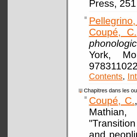
Press, 25
Pellegrino,
Coupé, C.
phonologic
York, Mo
978311
Contents
,
In
Chapitres dans les o
Coupé, C.
Mathian,
"Transitio
and peopli