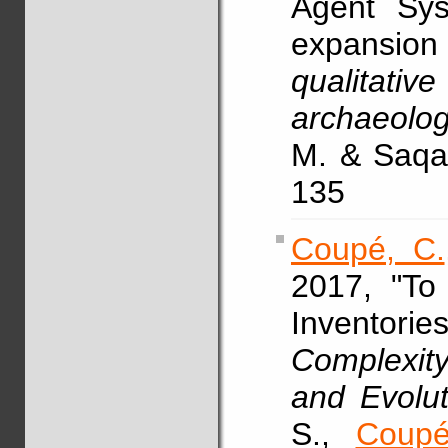
Agent Sys
expansion
qualitativ
archaeolog
M. & Saqal
135
Coupé, C.
2017, "To
Inventor
Complexit
and Evolut
S.,
Coupé