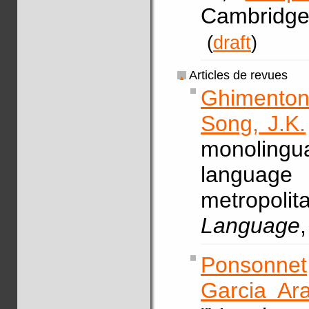
Cambridge 
(
draft
)
Articles de revues
Ghimenton,
Song, J.K.
monolingu
language a
metropoli
Language
Ponsonnet
Garcia Ara