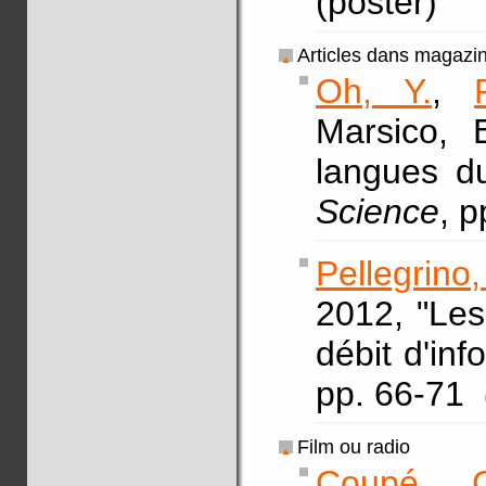
(poster)
Articles dans magazi
Oh, Y.
,
Marsico, 
langues d
Science
, 
Pellegrino,
2012, "Le
débit d'inf
pp. 66-71
Film ou radio
Coupé, C