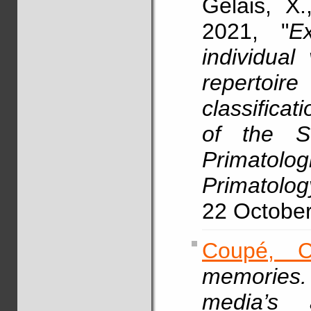
Gelais, X
2021, "
E
individual
repertoi
classifica
of the S
Primatol
Primatolog
22 Octobe
Coupé, C
memories. 
media’s