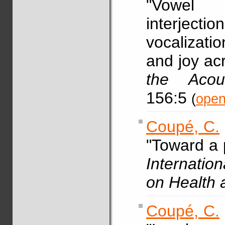
"Vowel 
interje
vocalizati
and joy ac
the Acou
156:5
(
open
Coupé, C.
"Toward a 
Internation
on Health 
Coupé, C.