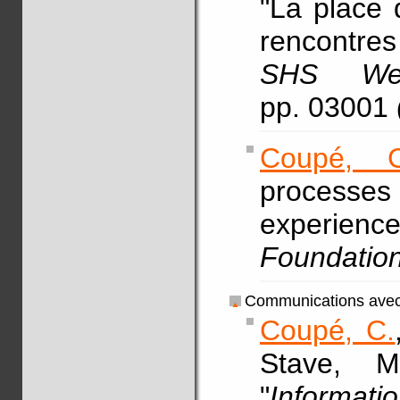
"La place 
rencontres
SHS Web
pp. 03001
Coupé, C
process
exper
Foundatio
Communications avec 
Coupé, C.
Stave,
"
Informat