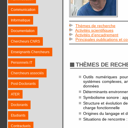
Communication
Informatique
Thèmes de recherche
Activités scientifiques
Documentation
Activités d’encadrement
Principales publications et c
Chercheurs CNRS
Enseignants Chercheurs
Personnels IT
THÈMES DE RECH
Chercheurs associés
Outils numériques pour
systèmes complexes, ana
Post-Doctorants
données
Déterminants environneme
ATER
Symbolisme sonore : appr
Structure et évolution de
Doctorants
charge fonctionnelle
Origines du langage et d
Etudiants
Situations de rencontre 
Contractuels