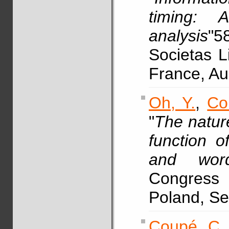
timing: A
analysis
"5
Societas L
France, A
Oh, Y.
,
Co
"
The nature
function of
and wor
Congress 
Poland, Se
Coupé, C.