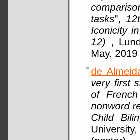
comparison
tasks
",
12
Iconicity 
12)
, Lun
May, 2019 
de Almeida
very first 
of French
nonword re
Child Bil
University