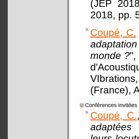
(JEP 2018
2018, pp. 
Coupé, C.
adaptation
monde ?
",
d'Acousti
VIbration
(France), 
Conférences invitées
Coupé, C.
adaptées 
leurs locut