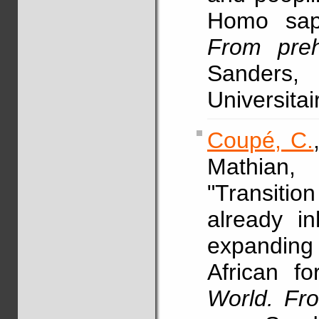
Homo sap
From preh
Sanders,
Universita
Coupé, C.
Mathian,
"Transition
already in
expanding 
African fo
World. Fro