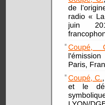
de l’orig
radio « La
juin 20
francopho
Coupé, 
l'émission
Paris, Fra
Coupé, C.
et le dé
symbol
LYON/DGE