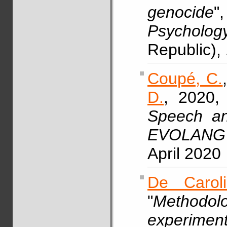
genocide
"
Psycholo
Republic),
Coupé, C.
D.
, 2020, 
Speech an
EVOLANG 
April 2020
De Caroli
"
Methodol
experimen