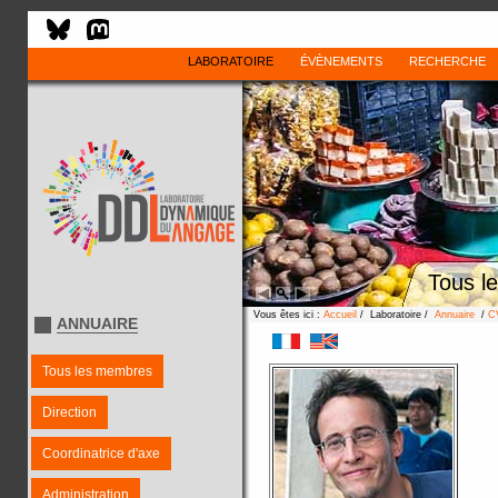
LABORATOIRE
ÉVÈNEMENTS
RECHERCHE
Tous l
Vous êtes ici :
Accueil
/ Laboratoire /
Annuaire
/
C
ANNUAIRE
Tous les membres
Direction
Coordinatrice d'axe
Administration