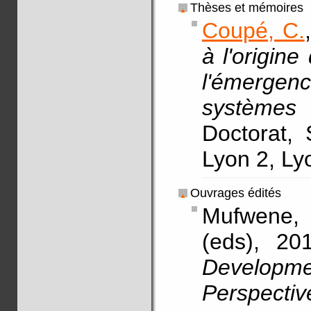
Thèses et mémoires
Coupé, C.
à l'origin
l'émerge
systèmes 
Doctorat, 
Lyon 2, L
Ouvrages édités
Mufwene,
(eds), 20
Develop
Perspectiv