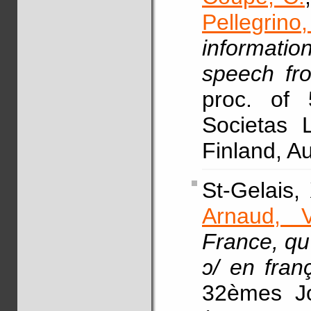
Pellegrino,
information
speech fr
proc. of 
Societas L
Finland, A
St-Gelais,
Arnaud, V
France, qu'
ɔ/ en fran
32èmes Jo