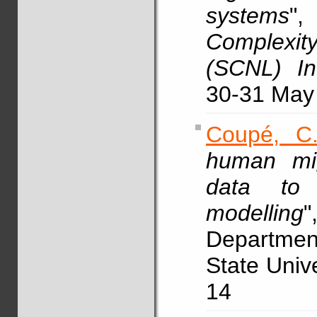
systems
"
Complexi
(SCNL) In
30-31 May
Coupé, C
human mig
data to s
modelling
Departmen
State Univ
14