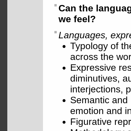
Can the langua
we feel?
Languages, expre
Typology of th
across the wor
Expressive re
diminutives, a
interjections, 
Semantic and l
emotion and in
Figurative rep