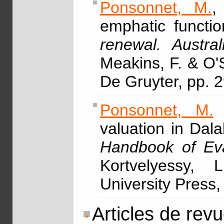
Ponsonnet, M.
,
emphatic functio
renewal. Austra
Meakins, F. & O'
De Gruyter, pp. 
Ponsonnet, M.
&
valuation in Dal
Handbook of Eva
Kortvelyessy, 
University Press,
Articles de rev