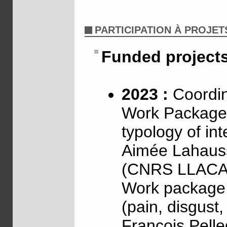
PARTICIPATION À PROJET
Funded project
2023 :
Coordin
Work Package 
typology of int
Aimée Lahaus
(CNRS LLACA
Work package 2
(pain, disgust
François Pell