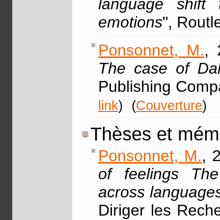
language shift
emotions
", Rout
Ponsonnet, M.
, 
The case of Dal
Publishing Comp
link
)
(
Couverture
)
Thèses et mém
Ponsonnet, M.
, 
of feelings The
across languages,
Diriger les Rech