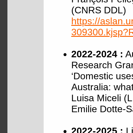
(CNRS DDL)
https://aslan.un
309300.kjsp
2022-2024 :
Au
Research Gra
‘Domestic uses
Australia: wha
Luisa Miceli (
Emilie Dotte-
2022-2025 :
Li