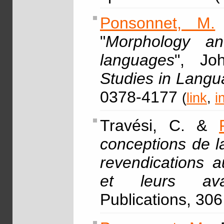
Ponsonnet, M.
"
Morphology an
languages
", Jo
Studies in Lang
0378-4177
(
link
,
i
Travési, C. &
conceptions de l
revendications a
et leurs ava
Publications, 306