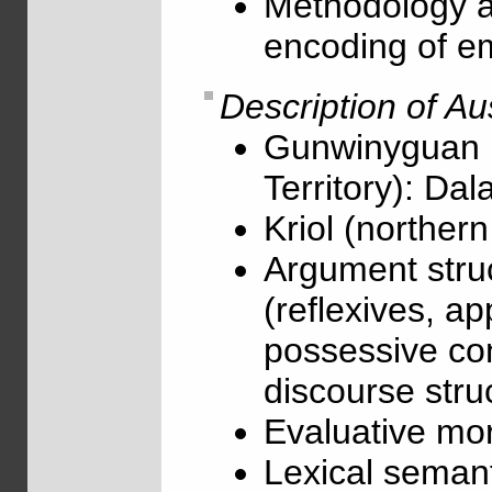
Methodology an
encoding of e
Description of Au
Gunwinyguan 
Territory): D
Kriol (northern
Argument stru
(reflexives, ap
possessive con
discourse struc
Evaluative mor
Lexical semant