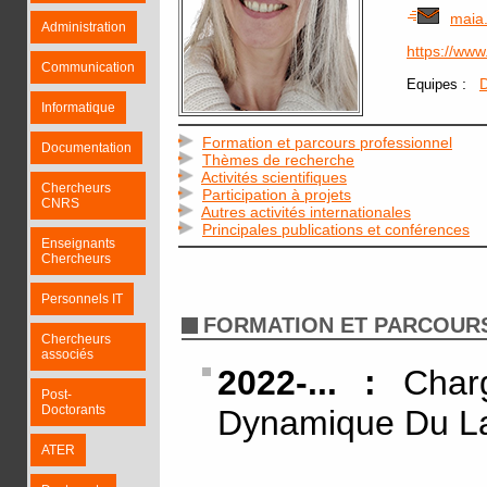
maia
Administration
https://ww
Communication
:
D
Equipes
Informatique
Formation et parcours professionnel
Documentation
Thèmes de recherche
Activités scientifiques
Chercheurs
Participation à projets
CNRS
Autres activités internationales
Principales publications et conférences
Enseignants
Chercheurs
Personnels IT
FORMATION ET PARCOUR
Chercheurs
associés
2022-... :
Charg
Post-
Doctorants
Dynamique Du L
ATER