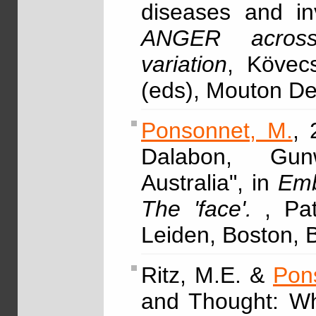
diseases and in
ANGER across 
variation
, Kövec
(eds), Mouton D
Ponsonnet, M.
, 
Dalabon, Gunw
Australia", in
Emb
The 'face'.
, Pa
Leiden, Boston, B
Ritz, M.E. &
Pon
and Thought: Wh