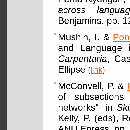
across languag
Benjamins, pp. 
Mushin, I. &
Pon
and Language i
Carpentaria
, Cas
Ellipse
(
link
)
McConvell, P. &
of subsections 
networks", in
Ski
Kelly, P. (eds),
ANU Epress, pp.