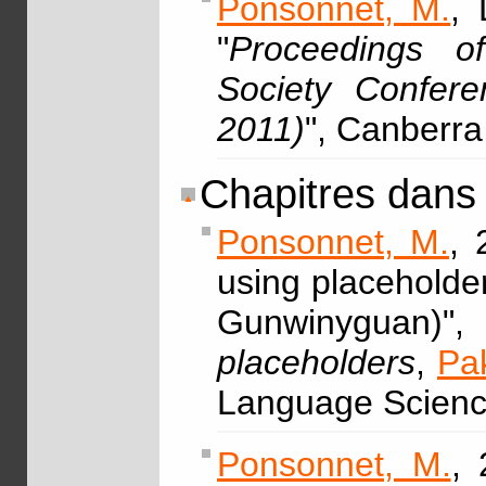
Ponsonnet, M.
, 
"
Proceedings of
Society Confer
2011)
", Canberr
Chapitres dans
Ponsonnet, M.
, 
using placeholde
Gunwinyguan
placeholders
,
Pa
Language Scienc
Ponsonnet, M.
,