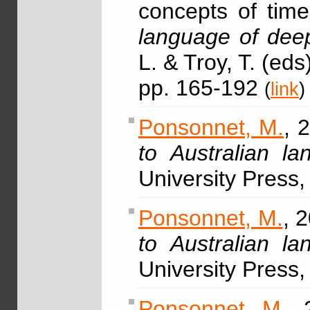
concepts of time
language of deep
L. & Troy, T. (ed
pp. 165-192
(
link
)
Ponsonnet, M.
, 
to Australian l
University Press
Ponsonnet, M.
, 
to Australian l
University Press
Ponsonnet, M.
, 