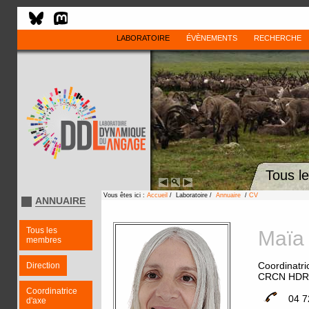
LABORATOIRE
ÉVÈNEMENTS
RECHERCHE
Tous l
Vous êtes ici :
Accueil
/ Laboratoire /
Annuaire
/
CV
ANNUAIRE
Tous les
Maï
membres
Coordinatri
Direction
CRCN HDR
Coordinatrice
04 7
d'axe