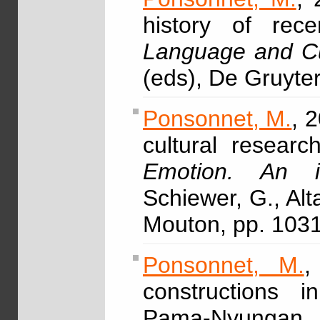
history of rec
Language and Cu
(eds), De Gruyte
Ponsonnet, M.
, 
cultural resear
Emotion. An i
Schiewer, G., Alt
Mouton, pp. 103
Ponsonnet, M.
,
constructions 
Pama-Nyungan, 