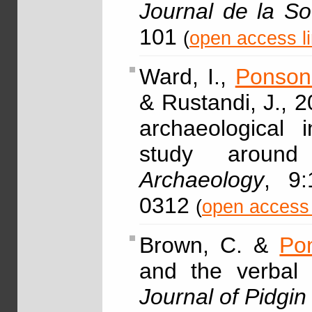
Journal de la So
101
(
open access l
Ward, I.,
Ponson
& Rustandi, J., 2
archaeological i
study around
Archaeology
, 9:
0312
(
open access 
Brown, C. &
Po
and the verbal s
Journal of Pidgi