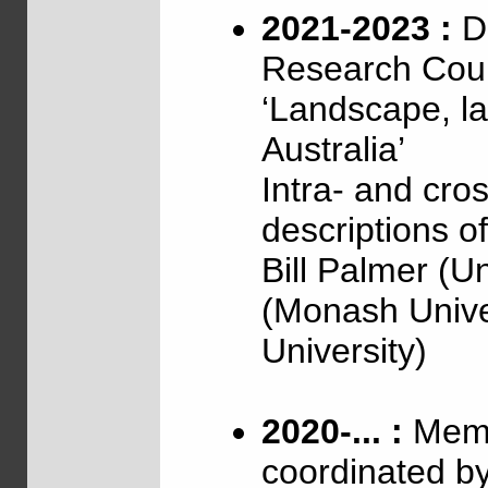
2021-2023 :
Di
Research Coun
‘Landscape, l
Australia’
Intra- and cross
descriptions o
Bill Palmer (U
(Monash Unive
University)
2020-... :
Memb
coordinated b