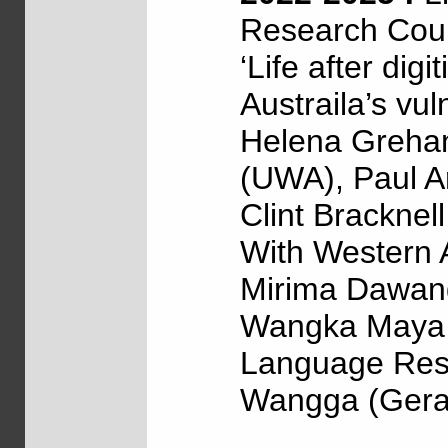
Research Coun
‘Life after dig
Austraila’s vul
Helena Grehan
(UWA), Paul Ar
Clint Bracknel
With Western 
Mirima Dawang
Wangka Maya (
Language Reso
Wangga (Geral