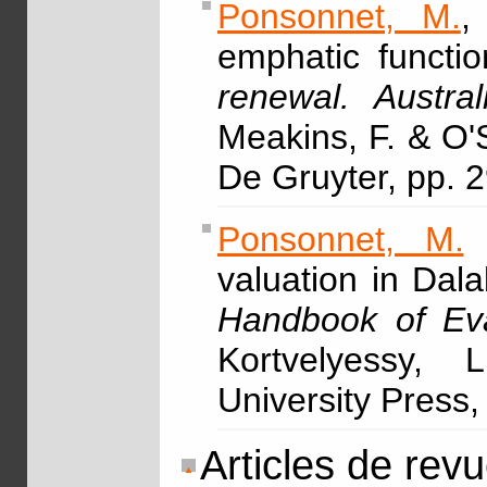
Ponsonnet, M.
,
emphatic functio
renewal. Austra
Meakins, F. & O'
De Gruyter, pp. 
Ponsonnet, M.
&
valuation in Dal
Handbook of Eva
Kortvelyessy, 
University Press,
Articles de rev