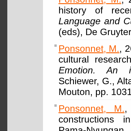
history of rec
Language and Cu
(eds), De Gruyte
Ponsonnet, M.
, 
cultural resear
Emotion. An i
Schiewer, G., Alt
Mouton, pp. 103
Ponsonnet, M.
,
constructions 
Pama-Nyungan, 