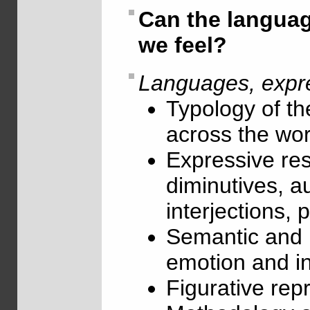
Can the langua
we feel?
Languages, expre
Typology of th
across the wor
Expressive re
diminutives, a
interjections, 
Semantic and l
emotion and in
Figurative rep