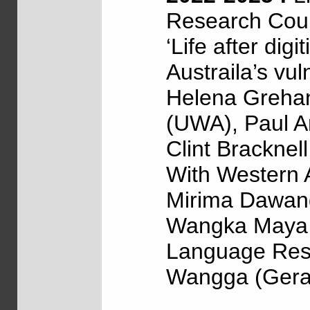
Research Coun
‘Life after dig
Austraila’s vul
Helena Grehan
(UWA), Paul Ar
Clint Bracknel
With Western 
Mirima Dawang
Wangka Maya (
Language Reso
Wangga (Geral