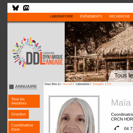
LABORATOIRE
ÉVÈNEMENTS
RECHERCHE
Tous l
Vous êtes ici :
Accueil
/ Laboratoire /
Annuaire
/
CV
ANNUAIRE
Tous les
Maï
membres
Coordinatri
Direction
CRCN HDR
Coordinatrice
04 7
d'axe