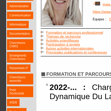
maia
Administration
https://ww
Communication
:
D
Equipes
Informatique
Formation et parcours professionnel
Documentation
Thèmes de recherche
Activités scientifiques
Chercheurs
Participation à projets
CNRS
Autres activités internationales
Principales publications et conférences
Enseignants
Chercheurs
Personnels IT
FORMATION ET PARCOUR
Chercheurs
associés
2022-... :
Charg
Post-
Doctorants
Dynamique Du L
ATER