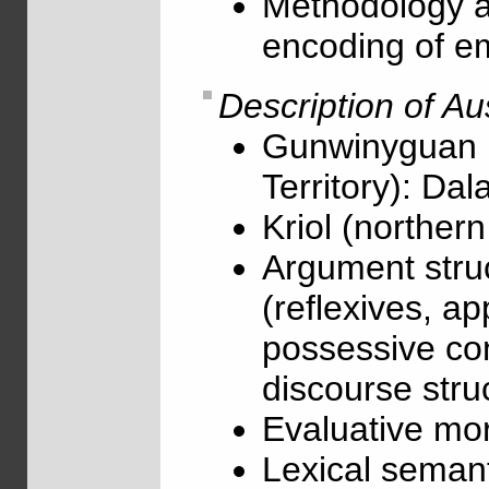
Methodology an
encoding of e
Description of Au
Gunwinyguan 
Territory): D
Kriol (northern
Argument stru
(reflexives, ap
possessive con
discourse struc
Evaluative mor
Lexical semant