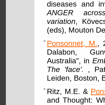
diseases and in
ANGER across 
variation
, Kövec
(eds), Mouton D
Ponsonnet, M.
, 
Dalabon, Gunw
Australia", in
Emb
The 'face'.
, Pa
Leiden, Boston, B
Ritz, M.E. &
Pon
and Thought: Wh