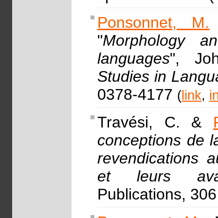
Ponsonnet, M.
"
Morphology an
languages
", Jo
Studies in Lang
0378-4177
(
link
,
i
Travési, C. &
conceptions de l
revendications a
et leurs ava
Publications, 306