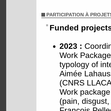
PARTICIPATION À PROJET
Funded project
2023 :
Coordin
Work Package 
typology of int
Aimée Lahaus
(CNRS LLACA
Work package 2
(pain, disgust
François Pell