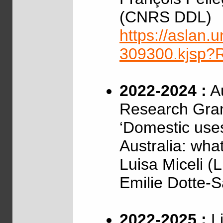
(CNRS DDL)
https://aslan.un
309300.kjsp
2022-2024 :
Au
Research Gra
‘Domestic uses
Australia: wha
Luisa Miceli (
Emilie Dotte-
2022-2025 :
Li