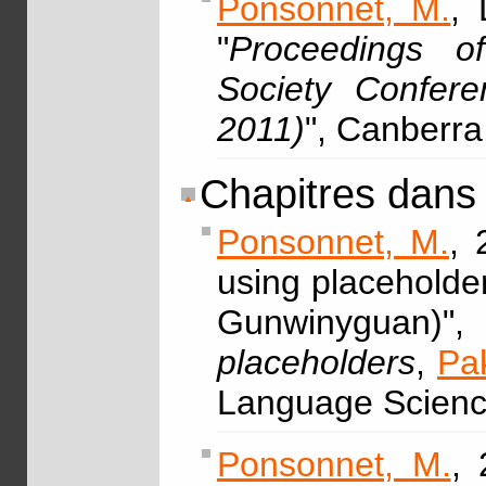
Ponsonnet, M.
, 
"
Proceedings of
Society Confer
2011)
", Canberr
Chapitres dans
Ponsonnet, M.
, 
using placeholde
Gunwinyguan
placeholders
,
Pa
Language Scienc
Ponsonnet, M.
,