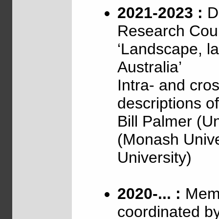
2021-2023 :
Di
Research Coun
‘Landscape, l
Australia’
Intra- and cross
descriptions o
Bill Palmer (U
(Monash Unive
University)
2020-... :
Memb
coordinated b