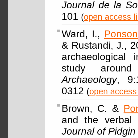
Journal de la So
101
(
open access l
Ward, I.,
Ponson
& Rustandi, J., 2
archaeological i
study around
Archaeology
, 9:
0312
(
open access 
Brown, C. &
Po
and the verbal s
Journal of Pidgi