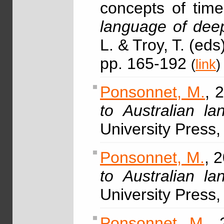
concepts of time
language of deep
L. & Troy, T. (ed
pp. 165-192
(
link
)
Ponsonnet, M.
, 
to Australian l
University Press
Ponsonnet, M.
, 
to Australian l
University Press
Ponsonnet, M.
, 