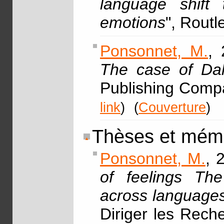
language shift
emotions
", Rout
Ponsonnet, M.
, 
The case of Dal
Publishing Comp
link
)
(
Couverture
)
Thèses et mém
Ponsonnet, M.
, 
of feelings The
across languages,
Diriger les Rech