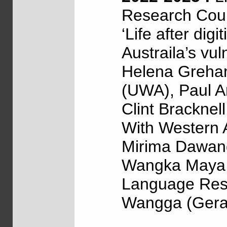
Research Coun
‘Life after dig
Austraila’s vul
Helena Grehan
(UWA), Paul Ar
Clint Bracknel
With Western 
Mirima Dawang
Wangka Maya (
Language Reso
Wangga (Geral