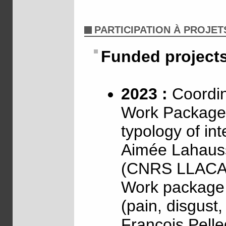
PARTICIPATION À PROJET
Funded project
2023 :
Coordin
Work Package 
typology of int
Aimée Lahaus
(CNRS LLACA
Work package 2
(pain, disgust
François Pell