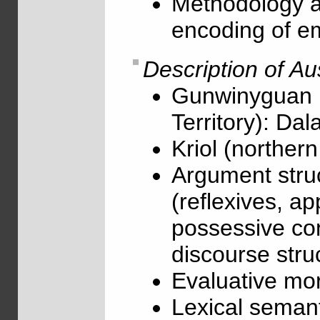
Methodology an
encoding of e
Description of Au
Gunwinyguan 
Territory): D
Kriol (northern
Argument stru
(reflexives, ap
possessive con
discourse struc
Evaluative mor
Lexical semant