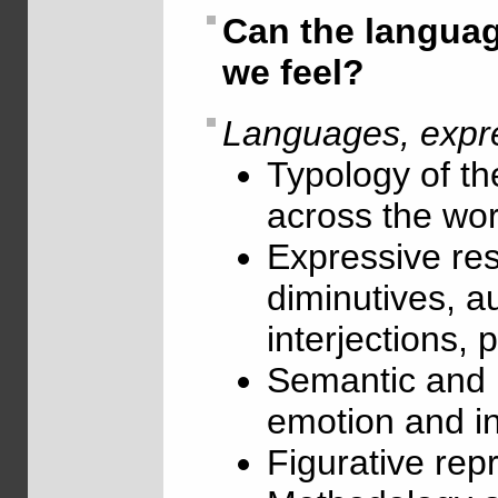
Can the langua
we feel?
Languages, expre
Typology of th
across the wor
Expressive re
diminutives, a
interjections, 
Semantic and l
emotion and in
Figurative rep