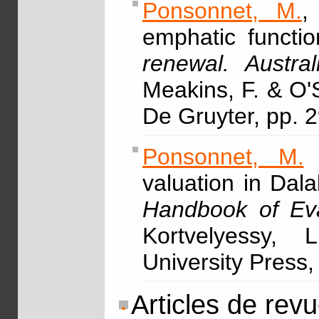
Ponsonnet, M.
,
emphatic functio
renewal. Austra
Meakins, F. & O'
De Gruyter, pp. 
Ponsonnet, M.
&
valuation in Dal
Handbook of Eva
Kortvelyessy, 
University Press,
Articles de rev