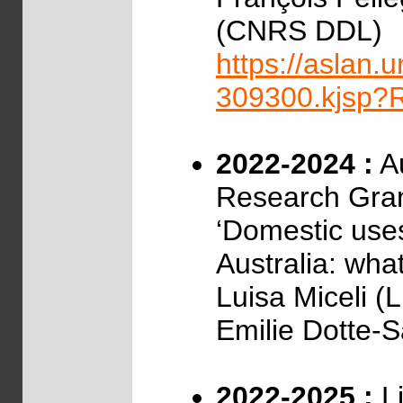
(CNRS DDL)
https://aslan.un
309300.kjsp
2022-2024 :
Au
Research Gra
‘Domestic uses
Australia: wha
Luisa Miceli (
Emilie Dotte-
2022-2025 :
Li