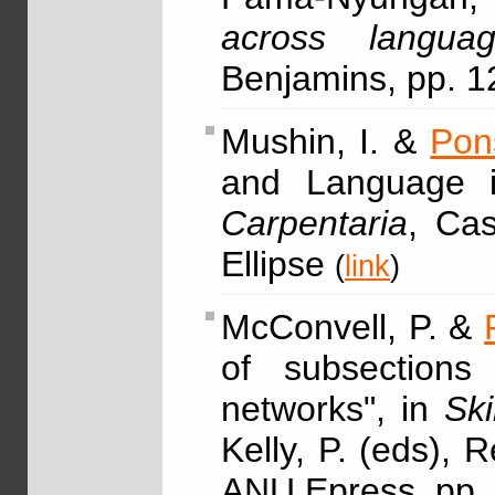
across languag
Benjamins, pp. 
Mushin, I. &
Pon
and Language i
Carpentaria
, Cas
Ellipse
(
link
)
McConvell, P. &
of subsections 
networks", in
Ski
Kelly, P. (eds),
ANU Epress, pp.