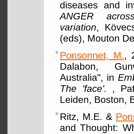
diseases and in
ANGER across 
variation
, Kövec
(eds), Mouton D
Ponsonnet, M.
, 
Dalabon, Gunw
Australia", in
Emb
The 'face'.
, Pa
Leiden, Boston, B
Ritz, M.E. &
Pon
and Thought: Wh