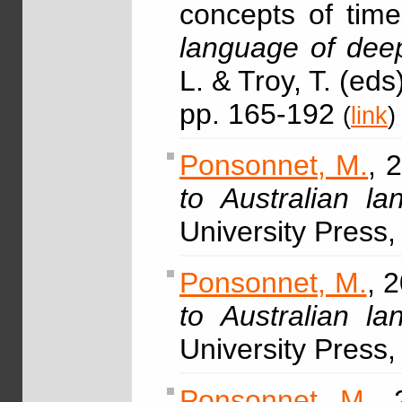
concepts of time
language of deep
L. & Troy, T. (ed
pp. 165-192
(
link
)
Ponsonnet, M.
, 
to Australian l
University Press
Ponsonnet, M.
, 
to Australian l
University Press
Ponsonnet, M.
, 