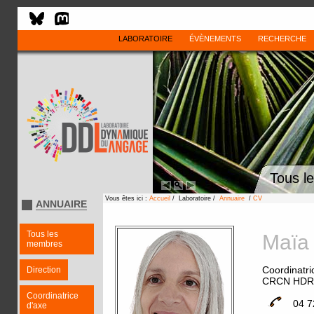
LABORATOIRE
ÉVÈNEMENTS
RECHERCHE
Tous l
Vous êtes ici :
Accueil
/ Laboratoire /
Annuaire
/
CV
ANNUAIRE
Tous les
Maï
membres
Coordinatri
Direction
CRCN HDR
Coordinatrice
04 7
d'axe