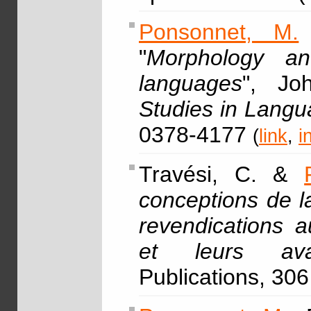
Ponsonnet, M.
"
Morphology an
languages
", Jo
Studies in Lang
0378-4177
(
link
,
i
Travési, C. &
conceptions de l
revendications a
et leurs ava
Publications, 306