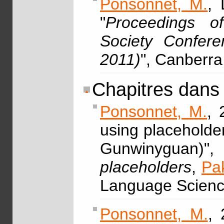
Ponsonnet, M.
, 
"
Proceedings of
Society Confer
2011)
", Canberr
Chapitres dans
Ponsonnet, M.
, 
using placeholde
Gunwinyguan
placeholders
,
Pa
Language Scienc
Ponsonnet, M.
,