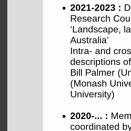
2021-2023 :
Di
Research Coun
‘Landscape, l
Australia’
Intra- and cross
descriptions o
Bill Palmer (U
(Monash Unive
University)
2020-... :
Memb
coordinated b