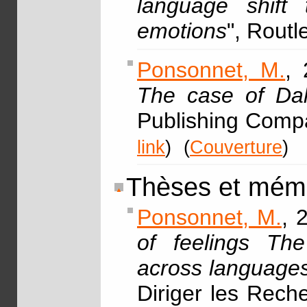
language shift
emotions
", Rout
Ponsonnet, M.
, 
The case of Dal
Publishing Comp
link
)
(
Couverture
)
Thèses et mém
Ponsonnet, M.
, 
of feelings The
across languages,
Diriger les Rech