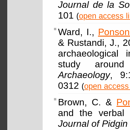
Journal de la So
101
(
open access l
Ward, I.,
Ponson
& Rustandi, J., 2
archaeological i
study around
Archaeology
, 9:
0312
(
open access 
Brown, C. &
Po
and the verbal s
Journal of Pidgi