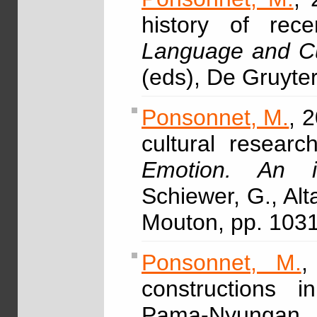
history of rec
Language and Cu
(eds), De Gruyte
Ponsonnet, M.
, 
cultural resear
Emotion. An i
Schiewer, G., Alt
Mouton, pp. 103
Ponsonnet, M.
,
constructions 
Pama-Nyungan, 