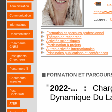
maia
Administration
https://ww
Communication
:
D
Equipes
Informatique
Formation et parcours professionnel
Documentation
Thèmes de recherche
Activités scientifiques
Chercheurs
Participation à projets
CNRS
Autres activités internationales
Principales publications et conférences
Enseignants
Chercheurs
Personnels IT
FORMATION ET PARCOUR
Chercheurs
associés
2022-... :
Charg
Post-
Doctorants
Dynamique Du L
ATER